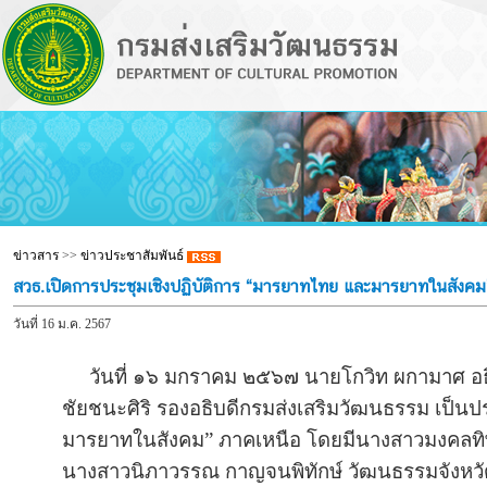
ข่าวสาร
>>
ข่าวประชาสัมพันธ์
สวธ.เปิดการประชุมเชิงปฏิบัติการ “มารยาทไทย และมารยาทในสังคม
วันที่ 16 ม.ค. 2567
วันที่ ๑๖ มกราคม ๒๕๖๗ นายโกวิท ผกามาศ อธ
ชัยชนะศิริ รองอธิบดีกรมส่งเสริมวัฒนธรรม เป็
มารยาทในสังคม” ภาคเหนือ โดยมีนางสาวมงคลทิพย
นางสาวนิภาวรรณ กาญจนพิทักษ์ วัฒนธรรมจังหวัดพ