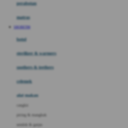
perabotan
Happy Tummy
Hauck
matras
Havaianas
SBOBET88
Hegen
botol
Hot Wheels
sterilizer & warmers
Hybrid
soothers & teethers
I
Inlacta DHA
celemek
Interlac
alat makan
Ivenet
cangkir
J
piring & mangkuk
Jack N Jill
sendok & garpu