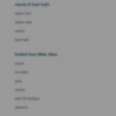
Beauty Barn
sepatu & kaus kaki
Bio Oil
sepatu bayi
Biolane
sepatu anak
Bite Fighters
sandal
Bizzi Growin
kaus kaki
Blackmores
fashion bayi (0bln-3thn)
Blooming Marvellous
atasan
Bonnels
bawahan
Bravado
gaun
Bruder
setelan
Brush Baby
jaket & kardigan
Buds Organics
aksesoris
Bugaboo