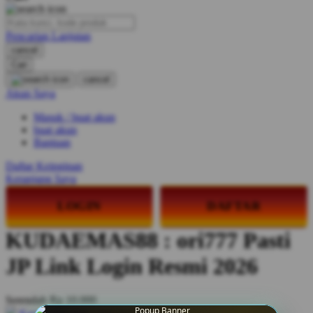
O
Pencarian Lanjutan
Oh Ma Grain
cancel
Okiedog
Cari
cancel
P
Akun Saya
Masuk / buat akun
Peachy
buat akun
Phil & Ted's
Bantuan
Philips Avent
Daftar Keinginan
Keranjang Saya
Pigeon
LOGIN
DAFTAR
Playgro
KUDAEMAS88 : ori777 Pasti
Poled Global
JP Link Login Resmi 2026
Ponycycle
Puma
Serendah
Rp 10.000
Pureats