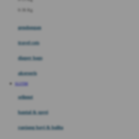
Felt So Sweet
0-36 Kg
Fisher Price
Flipper
gendongan
Friends Of Sally
travel cots
G
diaper bags
Gb
Geko
aksesoris
Graco
SLOT88
Gund
selimut
H
bantal & sprei
Habbie
Haenim
ranjang bayi & balita
Happy Horse