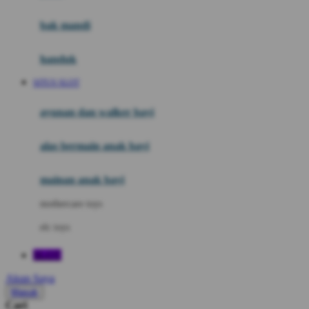
Mini Monkey
Moby
bak mandi
Momami
handuk
Mothercare
SITUS SLOT
Mustela
ayunan dan walker bayi
My Buddy Tag
My K
alas bermain anak bayi
N
mainan anak bayi
Naif
mothercare toys
Nike
elc toys
Nordic Natural
SLOT
Nuby
Akun Saya
Nuna
Masuk
Cari