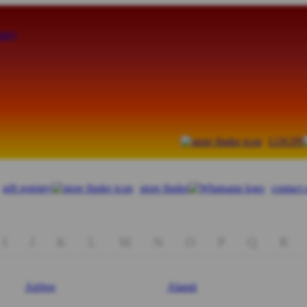
istry
LOGIN
gift registry
store finder
contact 
I
J
K
L
M
N
O
P
Q
R
Airfree
Alamii