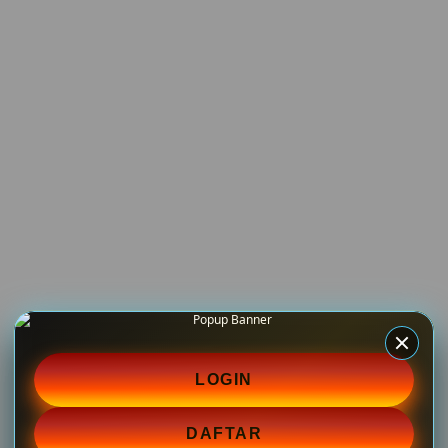
LOGIN
DAFTAR