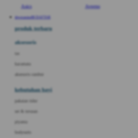
Asics
Aveeno
dewicasino88 DAFTAR
produk terbaru
aksesoris
tas
kacamata
aksesoris rambut
kebutuhan bayi
pakaian tidur
set & terusan
piyama
bodysuits