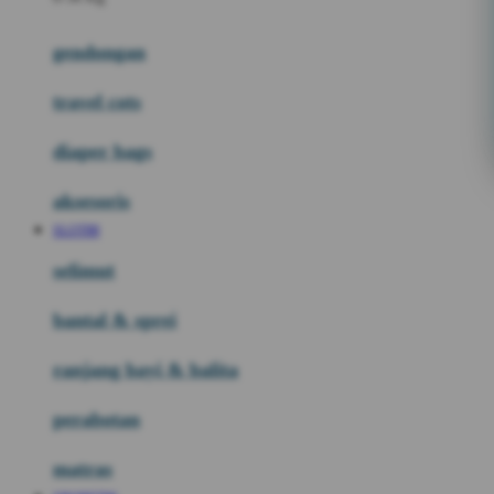
gendongan
travel cots
diaper bags
aksesoris
SLOT88
selimut
bantal & sprei
ranjang bayi & balita
perabotan
matras