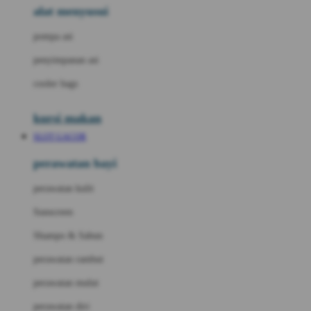
alat menyusui
pompa asi
penyimpanan asi
cooler bags
kursi makan
SLOT GACOR
perawatan bayi
perawatan kulit
Sunscreen
Shampo & Sabun
perawatan rambut
perawatan mulut
perawatan diri