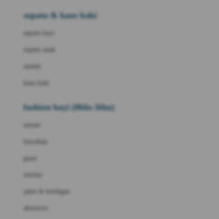
sepatu & kaus kaki
sepatu bayi
sepatu anak
sandal
kaus kaki
fashion bayi (0bln-3thn)
atasan
bawahan
gaun
setelan
jaket & kardigan
aksesoris