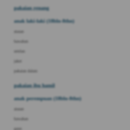
pakaian renang
anak laki-laki (18bln-8thn)
atasan
bawahan
setelan
jaket
pakaian dalam
pakaian ibu hamil
anak perempuan (18bln-8thn)
atasan
bawahan
gaun