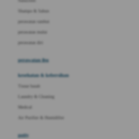
Sunscreen
London Taxi
Shampo & Sabun
Love To Dream
perawatan rambut
perawatan mulut
M
perawatan diri
Magformers
Mama's Choice
perawatan ibu
Mamas&Papas
kesehatan & kebersihan
Mamaway
Tissue basah
Maxi Cosi
Laundry & Cleaning
Megabloks
Medical
Micro
Air Purifier & Humidifier
MiDeer
Mimi & Lula
potty