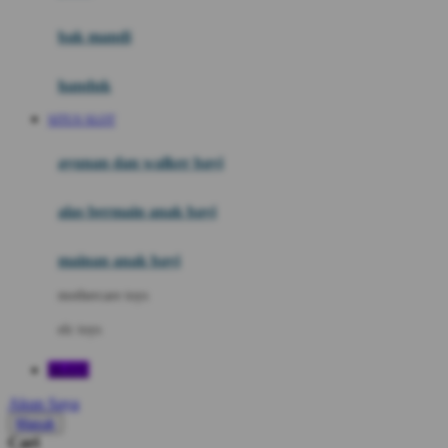
Mini Monkey
Moby
bak mandi
Momami
handuk
Mothercare
SITUS SLOT
Mustela
ayunan dan walker bayi
My Buddy Tag
My K
alas bermain anak bayi
N
mainan anak bayi
Naif
mothercare toys
Nike
elc toys
Nordic Natural
SLOT
Nuby
Akun Saya
Nuna
Masuk
Cari