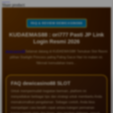
Share product:
FAQ & REVIEW DEWICASINO88
KUDAEMAS88 : ori777 Pasti JP Link
Login Resmi 2026
dewicasino88
Selamat datang di KUDAEMAS88! Temukan Slot Resmi
pilihan Starlight Princess paling Paling Gacor Hari Ini malam ini.
Nikmati kemudahan trans...
FAQ dewicasino88 SLOT
Untuk mempermudah kegiatan bermain, platform ini
menyediakan berbagai tips dan strategi untuk membantu Anda
memaksimalkan pengalaman. Sebagai contoh, Anda bisa
mempelajari cara beralih cepat antara kategori permainan