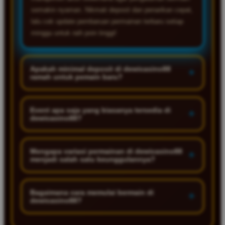
semakin nyaman. Nikmati deposit dan penarikan cepat,
lalu cek update pembaruan permainan terbaru setiap
minggu untuk raih poin tinggi!
Apakah minimal deposit di dewicasino88
+
ramah untuk pemain baru?
Platform ini menyediakan beragam pilihan permainan
online untuk Anda nikmati, mulai dari digital slots dan
Event apa saja yang biasanya tersedia di
+
dewicasino88?
bingo hingga table games dan sports-related gaming.
Sebagai contoh, selain mengakses beragam pilihan
Setelah mendaftar, anggota dapat menggunakan tips
game yang tersedia, Anda juga dapat mempelajari
untuk menavigasi berbagai permainan kasino, slot,
Mengapa variasi permainan di dewicasino88
strategize untuk meningkatkan peluang bermain seperti
+
menjadi salah satu keunggulannya?
bingo, dan taruhan olahraga di platform ini. Misalnya,
menganalisis peringkat permainan untuk membuat
para pemain bisa memilih permainan yang memiliki poin
keputusan lebih hati-hati dalam taruhan olahraga. Cara
Platform ini memungkinkan kamu untuk menjelajahi
tinggi atau strategi seperti menganalisis peringkat
ini dapat membantu Anda lebih menikmati pengalaman
berbagai macam permainan online, seperti slot, bingo,
Bagaimana cara memulai bermain di
permainan dalam kategori olahraga untuk membuat
+
berpartisipasi dalam berbagai macam event olahraga.
dewicasino88?
dan berbagai jenis permainan meja. Misalnya, kamu
keputusan yang lebih hati-hati. Selain itu, pengguna
Selain itu, platform ini menawarkan tips untuk
bisa mencoba slot dengan hadiah-hadiah menarik atau
dapat mengakses tips tentang cara mendaftar gratis
Setelah daftar akun selesai, kamu bisa menggunakan
manajemen akun yang efektif, seperti beralih dengan
menantang dirimu dalam game bingo dengan strategi