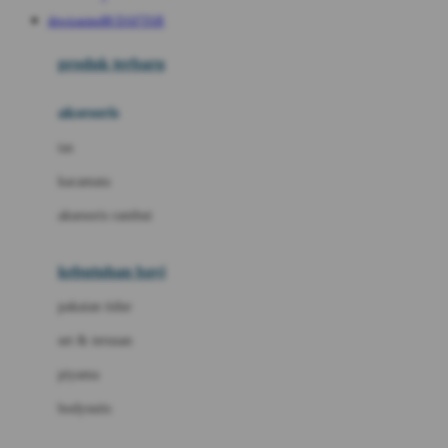
Awan
dewicasino88 DAFTAR
Azetabio
produk terbaru
B
aksesoris
Baabaasheepz
tas
Babiators
kacamata
Baby Dove
aksesoris rambut
Baby Jogger
Baby Rovega
kebutuhan bayi
Babybee
pakaian tidur
Banana Boat
set & terusan
Banz
piyama
Barbie
bodysuits
Beaba