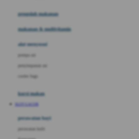
Joie
pengolah makanan
Joolz
Jujube
makanan & multivitamin
K
alat menyusui
Kiddycuts
pompa asi
Kumon
penyimpanan asi
L
cooler bags
Leapfrog
kursi makan
Leclerc
SLOT GACOR
Lee Vierra
Lillebaby
perawatan bayi
Little Bird Told Me
perawatan kulit
Little Miss Janis