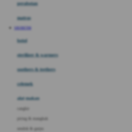
perabotan
Happy Tummy
Hauck
matras
Havaianas
SBOBET88
Hegen
botol
Hot Wheels
sterilizer & warmers
Hybrid
soothers & teethers
I
Inlacta DHA
celemek
Interlac
alat makan
Ivenet
cangkir
J
piring & mangkuk
Jack N Jill
sendok & garpu