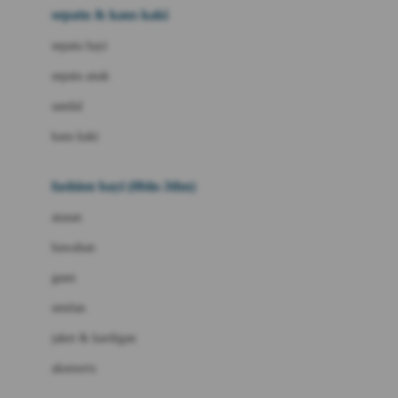
Beauty Barn
sepatu & kaus kaki
Bio Oil
sepatu bayi
Biolane
sepatu anak
Bite Fighters
sandal
Bizzi Growin
kaus kaki
Blackmores
fashion bayi (0bln-3thn)
Blooming Marvellous
atasan
Bonnels
bawahan
Bravado
gaun
Bruder
setelan
Brush Baby
jaket & kardigan
Buds Organics
aksesoris
Bugaboo