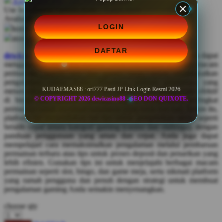
Earn
1.000.000
-
100.000.000
Bonus
Use Installment Options from
.
Laarn more
Q
Available for :
LOGIN
home delivery
QV Baby
store pickup
DAFTAR
dewicasino88
Setelah Anda mendaftar sebagai anggota, Anda dapat
R
menggunakan tips yang tersedia untuk menavigasi berbagai macam
permainan, seperti slot dan games meja, untuk meningkatkan
Real Shades
pengalaman online Anda. Misalnya, pilihlah permainan yang
KUDAEMAS88 : ori777 Pasti JP Link Login Resmi 2026
menawarkan poin tinggi atau coba strategi untuk penggunaan efektif
Red Castle
© COPYRIGHT 2026 dewicasino88 - SEO DON QUIXOTE.
di bingo dan taruhan olahraga, seperti menganalisis peringkat
permainan untuk membuat keputusan yang lebih hati-hati. Selain itu,
Ribbon Madness
platform ini menyediakan ten tips untuk pengelolaan akun, seperti
beralih cepat antara kategori gaming (casino dan olahraga), dengan
S
panduan penggunaan yang aman dan cepat. Anda juga dapat
mempelajari cara memaksimalkan pengalaman melalui pembaruan
Sebamed
permainan terbaru atau tips untuk proses deposit dan penarikan yang
lebih efisien. Gunakan tips ini untuk menjelajahi berbagai macam
Silver Cross
permainan seperti slot, bingo, dan game meja, serta nikmati platform
yang ramah pengguna dan penuh dengan strategi untuk membuat
Simply Idea
pengalaman gaming Anda semakin menyenangkan.
Skip Hop
choose qty
Spectra