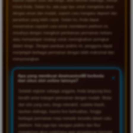
kasino seperti slots dan bingo, atau taruhan olahraga, sesuai
minat Anda. Selain itu, ada juga tips untuk mengelola akun
dengan aman dan mudah, seperti cara mengatur deposit dan
penarikan yang lebih cepat. Selain itu, Anda dapat
menemukan sepuluh cara untuk mendalami platform ini,
misalnya dengan mengikuti pembaruan permainan terbaru
atau mempelajari strategi untuk meningkatkan peringkat
dalam bingo. Dengan panduan praktis ini, pengguna dapat
menjelajah berbagai permainan dengan lebih maksimal dan
menyenangkan.
Apa yang membuat dewicasino88 berbeda
+
dari situs slot online lainnya?
Setelah register sebagai anggota, Anda langsung bisa
beralih antar kategori permainan dengan mudah. Mulai
dari slot yang seru, bingo interaktif, roulette klasik,
taruhan olahraga, kasino live berkualitas, hingga
berbagai permainan meja menarik tersedia dalam satu
platform. Ada juga tips navigasi praktis dan fitur
manajemen akun sederhana agar pengalaman bermain