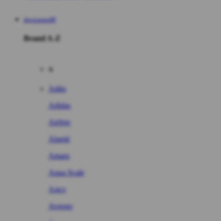
dewicasino88
Brand A-Z
A
Addo
Adidas
Airfree
Alamii
Amara
Aqua Scale
Asics
Aveeno