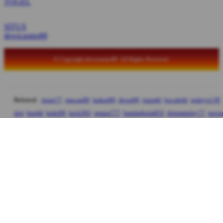
© Copyright dewicasino88. All Rights Reserved.
Related:
intan77
macau88
laskar89
dewa99
tiara4d
bocah4d
sedayu138
slot
bus4d
hoki99
luck365
istana777
bandarbola855
doremiplay77
nova