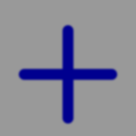
X
Xootz
Y
Yamatoya
Z
Zaxy
Zoggs
0-9
4Moms
59S