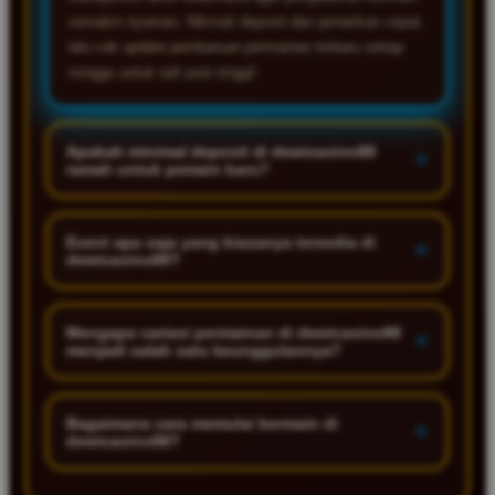
semakin nyaman. Nikmati deposit dan penarikan cepat,
lalu cek update pembaruan permainan terbaru setiap
minggu untuk raih poin tinggi!
Apakah minimal deposit di dewicasino88
+
ramah untuk pemain baru?
Platform ini menyediakan beragam pilihan permainan
online untuk Anda nikmati, mulai dari digital slots dan
Event apa saja yang biasanya tersedia di
+
dewicasino88?
bingo hingga table games dan sports-related gaming.
Sebagai contoh, selain mengakses beragam pilihan
Setelah mendaftar, anggota dapat menggunakan tips
game yang tersedia, Anda juga dapat mempelajari
untuk menavigasi berbagai permainan kasino, slot,
Mengapa variasi permainan di dewicasino88
strategize untuk meningkatkan peluang bermain seperti
+
menjadi salah satu keunggulannya?
bingo, dan taruhan olahraga di platform ini. Misalnya,
menganalisis peringkat permainan untuk membuat
para pemain bisa memilih permainan yang memiliki poin
keputusan lebih hati-hati dalam taruhan olahraga. Cara
Platform ini memungkinkan kamu untuk menjelajahi
tinggi atau strategi seperti menganalisis peringkat
ini dapat membantu Anda lebih menikmati pengalaman
berbagai macam permainan online, seperti slot, bingo,
Bagaimana cara memulai bermain di
permainan dalam kategori olahraga untuk membuat
+
berpartisipasi dalam berbagai macam event olahraga.
dewicasino88?
dan berbagai jenis permainan meja. Misalnya, kamu
keputusan yang lebih hati-hati. Selain itu, pengguna
Selain itu, platform ini menawarkan tips untuk
bisa mencoba slot dengan hadiah-hadiah menarik atau
dapat mengakses tips tentang cara mendaftar gratis
Setelah daftar akun selesai, kamu bisa menggunakan
manajemen akun yang efektif, seperti beralih dengan
menantang dirimu dalam game bingo dengan strategi