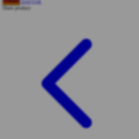
DAFTAR
LOGIN
Squishmallows
Share product:
Starbooks
Stick-O
Stokke
Sudocrem
Sumimo
Sunnylife
Sun-Staches
Swimava
T
Tommee Tippee
Trunki
Tutti Bambini