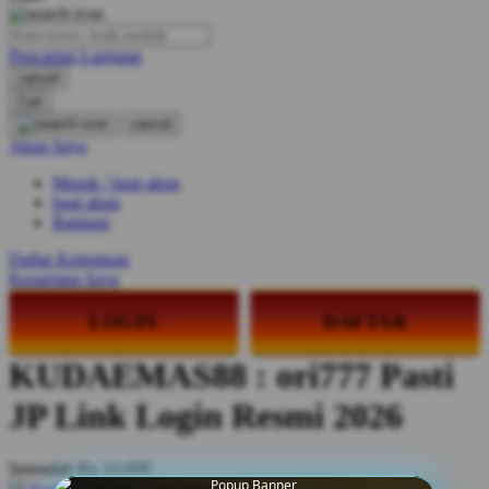
O
Pencarian Lanjutan
Oh Ma Grain
cancel
Okiedog
Cari
cancel
P
Akun Saya
Masuk / buat akun
Peachy
buat akun
Phil & Ted's
Bantuan
Philips Avent
Daftar Keinginan
Keranjang Saya
Pigeon
LOGIN
DAFTAR
Playgro
KUDAEMAS88 : ori777 Pasti
Poled Global
JP Link Login Resmi 2026
Ponycycle
Puma
Serendah
Rp 10.000
Pureats