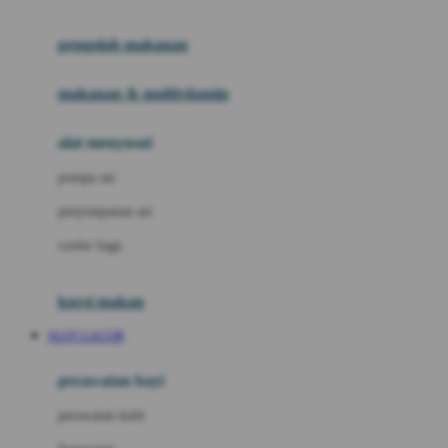
Joie
pengolah makanan
Joolz
Jujube
makanan & multivitamin
K
alat menyusui
Kiddycuts
pompa asi
Kumon
penyimpanan asi
L
cooler bags
Leapfrog
kursi makan
Leclerc
SLOT GACOR
Lee Vierra
Lillebaby
perawatan bayi
Little Bird Told Me
perawatan kulit
Little Miss Janis