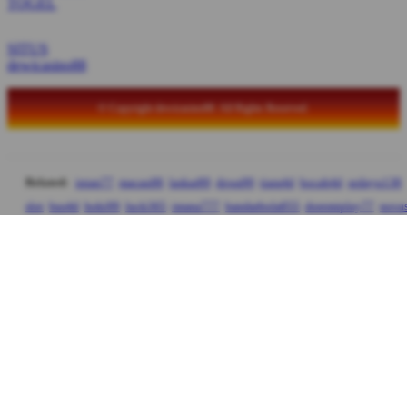
© Copyright dewicasino88. All Rights Reserved.
Related:
intan77
macau88
laskar89
dewa99
tiara4d
bocah4d
sedayu138
slot
bus4d
hoki99
luck365
istana777
bandarbola855
doremiplay77
nova