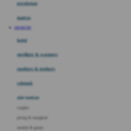
perabotan
Happy Tummy
Hauck
matras
Havaianas
SBOBET88
Hegen
botol
Hot Wheels
sterilizer & warmers
Hybrid
soothers & teethers
I
Inlacta DHA
celemek
Interlac
alat makan
Ivenet
cangkir
J
piring & mangkuk
Jack N Jill
sendok & garpu