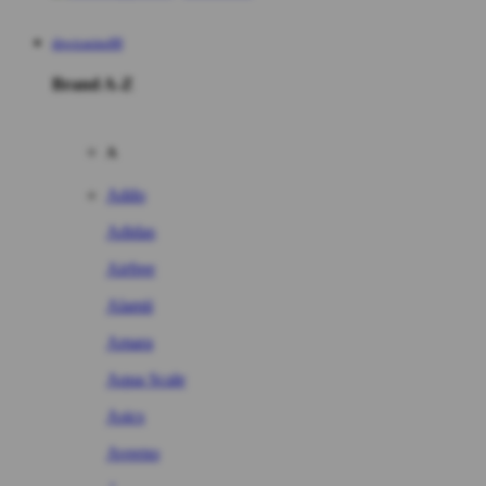
dewicasino88
Brand A-Z
A
Addo
Adidas
Airfree
Alamii
Amara
Aqua Scale
Asics
Aveeno