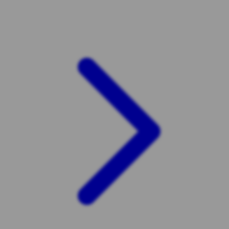
Twistshake
TY Toys
U
V
Veja
Vitaflow
Vtech
W
Waterland
Wellness