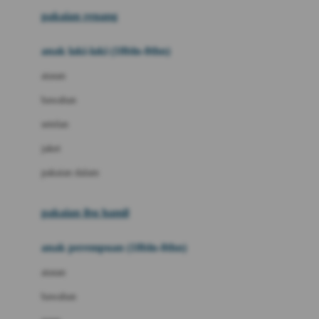
Buggygear
pakaian renang
Bumkins
anak laki-laki (18bln-8thn)
C
atasan
Cetaphil
bawahan
Chicco
setelan
Childlife
jaket
Clevamama
pakaian dalam
Cocolatte
Cottonseeds
pakaian ibu hamil
Cozy N Safe
anak perempuan (18bln-8thn)
Crane
atasan
Cybex
bawahan
D