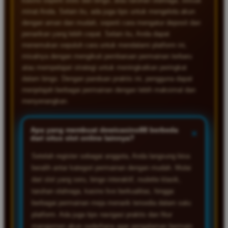
kasino seperti slots dan bingo, atau taruhan olahraga, sesuai
minat Anda. Selain itu, ada juga tips untuk mengelola akun
dengan aman dan mudah, seperti cara mengatur deposit dan
penarikan yang lebih cepat. Selain itu, Anda dapat
menemukan sepuluh cara untuk mendalami platform ini,
misalnya dengan mengikuti pembaruan permainan terbaru
atau mempelajari strategi untuk meningkatkan peringkat
dalam bingo. Dengan panduan praktis ini, pengguna dapat
menjelajah berbagai permainan dengan lebih maksimal dan
menyenangkan.
Apa yang membuat dewicasino88 berbeda
+
dari situs slot online lainnya?
Setelah register sebagai anggota, Anda langsung bisa
beralih antar kategori permainan dengan mudah. Mulai
dari slot yang seru, bingo interaktif, roulette klasik,
taruhan olahraga, kasino live berkualitas, hingga
berbagai permainan meja menarik tersedia dalam satu
platform. Ada juga tips navigasi praktis dan fitur
manajemen akun sederhana agar pengalaman bermain