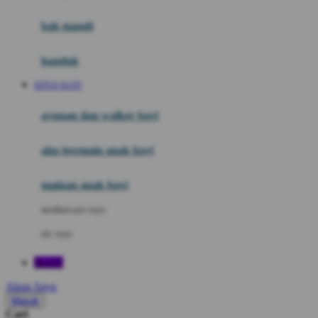
Mini Monkey
Moby
bak mandi
Momami
handuk
Mothercare
SITUS SLOT
Mustela
ayunan dan walker bayi
My Buddy Tag
My K
alas bermain anak bayi
N
mainan anak bayi
Naif
mothercare toys
Nike
elc toys
Nordic Natural
SLOT
Nuby
Akun Saya
Nuna
Masuk
Cari