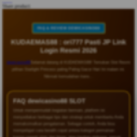
Share product:
FAQ & REVIEW DEWICASINO88
KUDAEMAS88 : ori777 Pasti JP Link
Login Resmi 2026
dewicasino88
Selamat datang di KUDAEMAS88! Temukan Slot Resmi
pilihan Starlight Princess paling Paling Gacor Hari Ini malam ini.
Nikmati kemudahan trans...
FAQ dewicasino88 SLOT
Untuk mempermudah kegiatan bermain, platform ini
menyediakan berbagai tips dan strategi untuk membantu Anda
memaksimalkan pengalaman. Sebagai contoh, Anda bisa
mempelajari cara beralih cepat antara kategori permainan