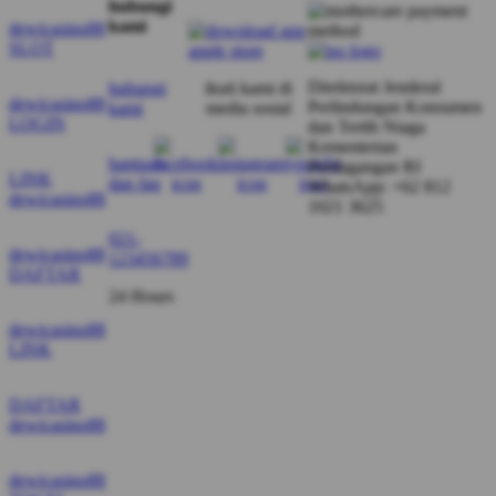
Perlindungan Konsumen
kami
media sosial
LOGIN
dan Tertib Niaga
Kementerian
bantuan
Perdagangan RI
LINK
dan faq
WhatsApp: +62 812
dewicasino88
1021 3625
021-
dewicasino88
123456789
DAFTAR
24 Hours
dewicasino88
LINK
DAFTAR
dewicasino88
dewicasino88
TOGEL
SITUS
dewicasino88