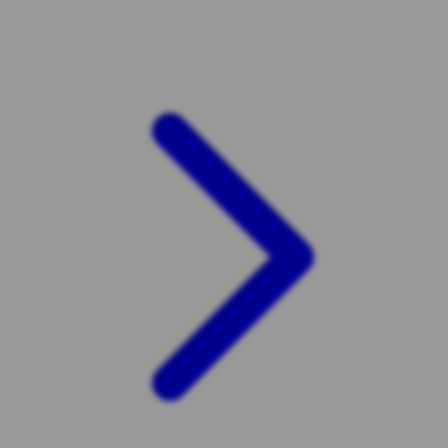
Twistshake
TY Toys
U
V
Veja
Vitaflow
Vtech
W
Waterland
Wellness