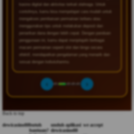
menawarkan panduan tentang cara mudah mengelola
akun, seperti beralih cepat antara kategori permainan
atau memeriksa riwayat aktivitas secara teratur.
Jangan lupa, akses update terbaru untuk menikmati
permainan baru dan fitur-fitur menarik!
‹
›
Back to top
dewicasino88
butuh
unduh aplikasi
we accept
bantuan?
dewicasino88
hubungi
kami
dewicasino88
SLOT
Direktorat Jenderal
hubungi
ikuti kami di
dewicasino88