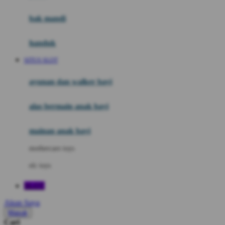
Mini Monkey
Moby
bak mandi
Momami
handuk
Mothercare
SITUS SLOT
Mustela
ayunan dan walker bayi
My Buddy Tag
My K
alas bermain anak bayi
N
mainan anak bayi
Naif
mothercare toys
Nike
elc toys
Nordic Natural
SLOT
Nuby
Akun Saya
Nuna
Masuk
Cari