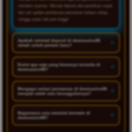
semakin nyaman. Nikmati deposit dan penarikan cepat,
lalu cek update pembaruan permainan terbaru setiap
minggu untuk raih poin tinggi!
Apakah minimal deposit di dewicasino88
+
ramah untuk pemain baru?
Platform ini menyediakan beragam pilihan permainan
online untuk Anda nikmati, mulai dari digital slots dan
Event apa saja yang biasanya tersedia di
+
dewicasino88?
bingo hingga table games dan sports-related gaming.
Sebagai contoh, selain mengakses beragam pilihan
Setelah mendaftar, anggota dapat menggunakan tips
game yang tersedia, Anda juga dapat mempelajari
untuk menavigasi berbagai permainan kasino, slot,
Mengapa variasi permainan di dewicasino88
strategize untuk meningkatkan peluang bermain seperti
+
menjadi salah satu keunggulannya?
bingo, dan taruhan olahraga di platform ini. Misalnya,
menganalisis peringkat permainan untuk membuat
para pemain bisa memilih permainan yang memiliki poin
keputusan lebih hati-hati dalam taruhan olahraga. Cara
Platform ini memungkinkan kamu untuk menjelajahi
tinggi atau strategi seperti menganalisis peringkat
ini dapat membantu Anda lebih menikmati pengalaman
berbagai macam permainan online, seperti slot, bingo,
Bagaimana cara memulai bermain di
permainan dalam kategori olahraga untuk membuat
+
berpartisipasi dalam berbagai macam event olahraga.
dewicasino88?
dan berbagai jenis permainan meja. Misalnya, kamu
keputusan yang lebih hati-hati. Selain itu, pengguna
Selain itu, platform ini menawarkan tips untuk
bisa mencoba slot dengan hadiah-hadiah menarik atau
dapat mengakses tips tentang cara mendaftar gratis
Setelah daftar akun selesai, kamu bisa menggunakan
manajemen akun yang efektif, seperti beralih dengan
menantang dirimu dalam game bingo dengan strategi