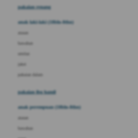
Buggygear
pakaian renang
Bumkins
anak laki-laki (18bln-8thn)
C
atasan
Cetaphil
bawahan
Chicco
setelan
Childlife
jaket
Clevamama
pakaian dalam
Cocolatte
Cottonseeds
pakaian ibu hamil
Cozy N Safe
anak perempuan (18bln-8thn)
Crane
atasan
Cybex
bawahan
D