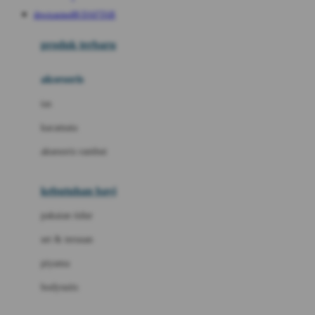
Awan
dewicasino88 DAFTAR
Azetabio
produk terbaru
B
aksesoris
Baabaasheepz
tas
Babiators
kacamata
Baby Dove
aksesoris rambut
Baby Jogger
Baby Rovega
kebutuhan bayi
Babybee
pakaian tidur
Banana Boat
set & terusan
Banz
piyama
Barbie
bodysuits
Beaba