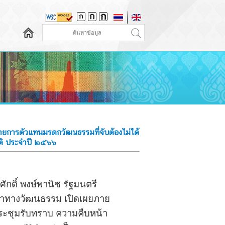
ยการตัวแทนมรดกวัฒนธรรมที่จับต้องไม่ได้
าติ ประจำปี ๒๕๖๖
กดิ์ พงษ์พานิช รัฐมนตรี
ญาทางวัฒนธรรม เปิดเผยภาย
ประชุมรับทราบ ความคืบหน้า