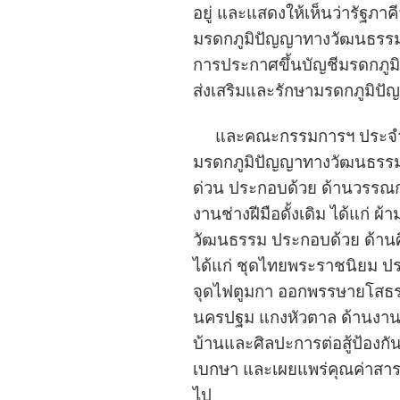
อยู่ และแสดงให้เห็นว่ารัฐภา
มรดกภูมิปัญญาทางวัฒนธรรมที่
การประกาศขึ้นบัญชีมรดกภู
ส่งเสริมและรักษามรดกภูมิ
และคณะกรรมการฯ ประจำจ
มรดกภูมิปัญญาทางวัฒนธรรม แล
ด่วน ประกอบด้วย ด้านวรรณกร
งานช่างฝีมือดั้งเดิม ได้แก
วัฒนธรรม ประกอบด้วย ด้านศ
ได้แก่ ชุดไทยพระราชนิยม ปร
จุดไฟตูมกา ออกพรรษายโสธร ด
นครปฐม แกงหัวตาล ด้านงานช่า
บ้านและศิลปะการต่อสู้ป้องก
เบกษา และเผยแพร่คุณค่าสาระ
ไป