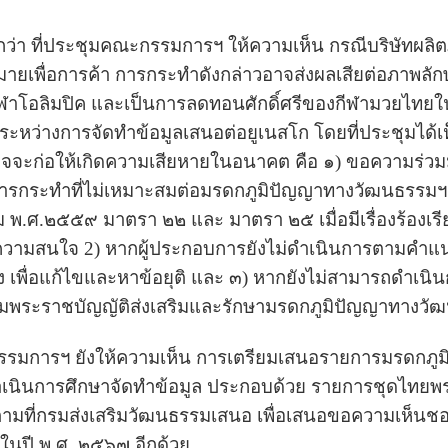
กว่า ที่ประชุมคณะกรรมการฯ ให้ความเห็น กรณีบริษัทผลิตภ
หมายเพื่อการค้า การกระทำดังกล่าวอาจส่งผลเสียต่อภาพลั
ีฬาโอลิมปิค และเป็นการลดทอนศักดิ์ศรีของกีฬามวยไท
ู่ระหว่างการจัดทำข้อมูลเสนอต่อยูเนสโก โดยที่ประชุมไ
อาจจะก่อให้เกิดความเสียหายในอนาคต คือ ๑) ขอความร่วม
การกระทำที่ไม่เหมาะสมต่อมรดกภูมิปัญญาทางวัฒนธรรมฯ 
ศ.๒๕๕๙ มาตรา ๒๒ และ มาตรา ๒๕ เมื่อมีเรื่องร้องเรียนหร
ความสนใจ 2) หากผู้ประกอบการยังไม่ดำเนินการตามคำแ
้อง เพื่อแก้ไขและหาข้อยุติ และ ๓) หากยังไม่สามารถดำเนินก
มพระราชบัญญัติส่งเสริมและรักษามรดกภูมิปัญญาทางวั
รมการฯ ยังให้ความเห็น การเตรียมเสนอรายการมรดกภูม
ำเนินการศึกษาจัดทำข้อมูล ประกอบด้วย รายการชุดไทย
มที่กรมส่งเสริมวัฒนธรรมเสนอ เพื่อเสนอขอความเห็นช
ในปี พ.ศ. ๒๕๖๗ อีกด้วย