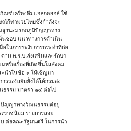
ัณฑ์เครื่องดื่มแอลกอฮอล์ ใช้
กษณ์กีฬามวยไทยซึ่งกำลังจะ
ยในฐานะมรดกภูมิปัญญาทาง
ด้เห็นชอบ แนวทางการดำเนิน
มือในการระงับการกระทำที่ก่อ
ตาม พ.ร.บ.ส่งเสริมและรักษา
ือเรื่องที่เกิดขึ้นในสังคม
นะนำในข้อ ๑ ให้เชิญมา
ารระงับยับยั้งได้ให้กรมส่ง
ฒนธรรม มาตรา ๒๔ ต่อไป
ิปัญญาทางวัฒนธรรมต่อยู
พระราชนิยม รายการลอย
อบ ต่อคณะรัฐมนตรี ในการนำ