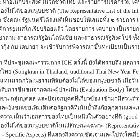
 ผ้าอเนกประสงค์ในวิถีชีวิตไทย และรายการมรดกร่วม เค
ไม่ได้ของมนุษยชาติ (The Representative List of the Inta
ก ซึ่งคณะรัฐมนตรีได้ลงมติเห็นชอบให้เสนอทั้ง ๒ รายการ
การยูเนสโกเรียบร้อยแล้ว โดยรายการ เคบายา เป็นรายกา
าลาม สาธารณรัฐอินโดนีเซีย และสาธารณรัฐสิงคโปร์ ทั้งนี
ุ้ง กับ เคบายา จะเข้ารับการพิจารณาขึ้นทะเบียนเป็นร
า ที่ประชุมคณะกรรมการ ICH ครั้งนี้ ยังได้ทราบถึง ผลก
 (Songkran in Thailand, traditional Thai New Year Festi
นมรดกวัฒนธรรมที่จับต้องไม่ได้ของมนุษยชาติ เมื่อวันที
รับการชื่นชมจากคณะผู้ประเมิน (Evaluation Body) โดยชม
ุมชน กลุ่มบุคคล และปัจเจกบุคคที่เกี่ยวข้อง เข้ามามีส่ว
ะยังชมเชยเพิ่มเติมต่อรัฐภาคีที่เน้นย้ำถึงภัยคุกคามแล
ห้ความเห็นว่าเอกสารของไทยเป็นหนึ่งในตัวอย่างที่ดี (goo
งไม่ได้ของมนุษยชาติในแง่ลักษณะเฉพาะ (Representative L
y - Specific Aspects) ที่แสดงถึงความชัดเจนและโปร่งใสเกี