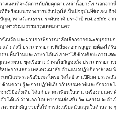
คีวางแผนที่จะจัดการกับภัยคุกคามเหล่านี้อย่างไร นอกจากน
ดีพร้อมแนวทางการปรับปรุงให้เป็นปัจจุบันที่ชัดเจน อีกด
มิปัญญาทางวัฒนธรรม ระดับชาติ ประจำปี พ.ศ.๒๕๖๖ 
ปัญญาทางวัฒนธรรมกรุงเทพมหานคร
ังหวัด
และผ่านการพิจารณาคัดเลือกจากคณะอนุกรรมก
้ว ดังนี้ ประเภทรายการที่เสี่ยงต่อการสูญหายต้องได้รับ
รมพื้นบ้านและภาษา ได้แก่ ภาษาโส้ ด้านศิลปะการแสดง ไ
่ ผ้ามุกนครพนม ขุดเรือยาว ผ้าทอใยกัญชงม้ง ประเภทรายก
ิลปะการแสดง เพลงพวงมาลัย ด้านแนวปฏิบัติทางสังคม พ
ะเพณีแห่พระศรีอริยเมตไตรย วัดไลย์ งานปีผีมด ประเพณีล
้านความรู้ละการปฏิบัติเกี่ยวกับธรรมชาติและจักรวาล ไ
งฝีมือดั้งเดิม ได้แก่ ปลาตะเพียนใบลาน เครื่องถมนคร ด้
ันตัว ได้แก่ ว่าวแอก โดยทางกรมส่งเสริมวัฒนธรรม จะด
ความสำคัญ รวมทั้งให้การส่งเสริมสนับสนุนในด้านต่าง ๆ เ