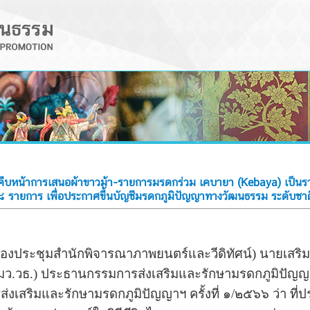
บหน้าการเสนอผ้าขาวม้า-รายการมรดกร่วม เคบายา (Kebaya) เป็นรา
๘ รายการ เพื่อประกาศขึ้นบัญชีมรดกภูมิปัญญาทางวัฒนธรรม ระดับช
้องประชุมสำนักพิจารณาภาพยนตร์และวีดิทัศน์) นายเสริมศั
มว.วธ.) ประธานกรรมการส่งเสริมและรักษามรดกภูมิปัญ
เสริมและรักษามรดกภูมิปัญญาฯ ครั้งที่ ๑/๒๕๖๖ ว่า ที่