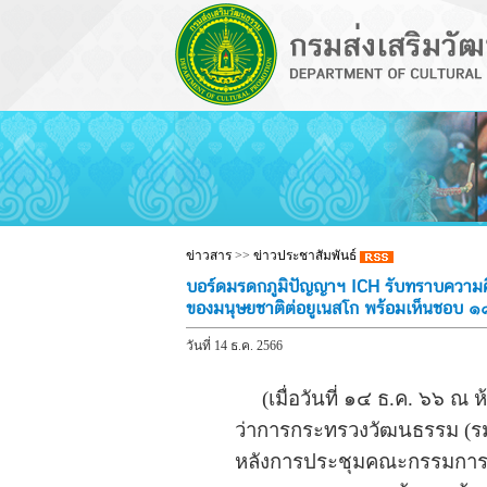
ข่าวสาร
>>
ข่าวประชาสัมพันธ์
บอร์ดมรดกภูมิปัญญาฯ ICH รับทราบความคื
ของมนุษยชาติต่อยูเนสโก พร้อมเห็นชอบ ๑
วันที่ 14 ธ.ค. 2566
(เมื่อวันที่ ๑๔ ธ.ค. ๖๖ ณ ห
ว่าการกระทรวงวัฒนธรรม (ร
หลังการประชุมคณะกรรมการส่ง