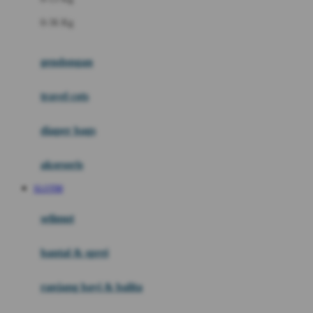
Felt So Sweet
0-36 Kg
Fisher Price
Flipper
gendongan
Friends Of Sally
travel cots
G
diaper bags
Gb
Geko
aksesoris
Graco
SLOT88
Gund
selimut
H
bantal & sprei
Habbie
Haenim
ranjang bayi & balita
Happy Horse