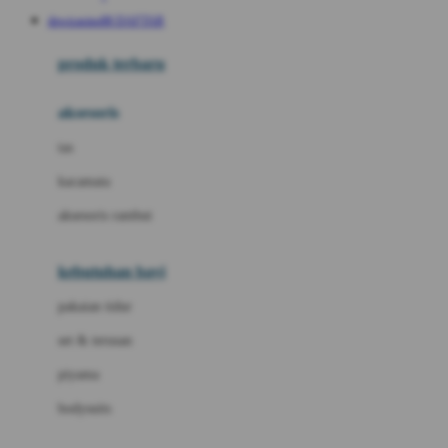
Awan
dewicasino88 DAFTAR
Azetabio
produk terbaru
B
aksesoris
Baabaasheepz
tas
Babiators
kacamata
Baby Dove
aksesoris rambut
Baby Jogger
Baby Rovega
kebutuhan bayi
Babybee
pakaian tidur
Banana Boat
set & terusan
Banz
piyama
Barbie
bodysuits
Beaba