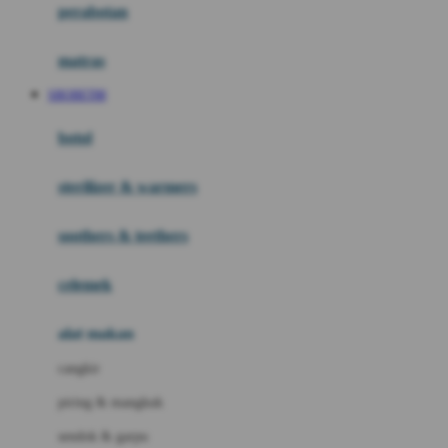
perabotan
Happy Tummy
Hauck
matras
Havaianas
SBOBET88
Hegen
botol
Hot Wheels
sterilizer & warmers
Hybrid
soothers & teethers
I
Inlacta DHA
celemek
Interlac
alat makan
Ivenet
cangkir
J
piring & mangkuk
Jack N Jill
sendok & garpu