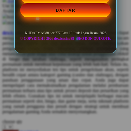
Earn
1.000.000
-
100.000.000
Bonus
Use Installment Options from
.
Laarn more
Q
DAFTAR
Available for :
home delivery
QV Baby
store pickup
dewicasino88
Setelah Anda mendaftar sebagai anggota, Anda dapat
KUDAEMAS88 : ori777 Pasti JP Link Login Resmi 2026
R
menggunakan tips yang tersedia untuk menavigasi berbagai macam
© COPYRIGHT 2026 dewicasino88 - SEO DON QUIXOTE.
permainan, seperti slot dan games meja, untuk meningkatkan
Real Shades
pengalaman online Anda. Misalnya, pilihlah permainan yang
menawarkan poin tinggi atau coba strategi untuk penggunaan efektif
Red Castle
di bingo dan taruhan olahraga, seperti menganalisis peringkat
permainan untuk membuat keputusan yang lebih hati-hati. Selain itu,
Ribbon Madness
platform ini menyediakan ten tips untuk pengelolaan akun, seperti
beralih cepat antara kategori gaming (casino dan olahraga), dengan
S
panduan penggunaan yang aman dan cepat. Anda juga dapat
mempelajari cara memaksimalkan pengalaman melalui pembaruan
Sebamed
permainan terbaru atau tips untuk proses deposit dan penarikan yang
lebih efisien. Gunakan tips ini untuk menjelajahi berbagai macam
Silver Cross
permainan seperti slot, bingo, dan game meja, serta nikmati platform
yang ramah pengguna dan penuh dengan strategi untuk membuat
Simply Idea
pengalaman gaming Anda semakin menyenangkan.
Skip Hop
choose qty
Spectra