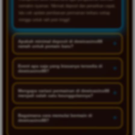
semakin nyaman. Nikmati deposit dan penarikan cepat,
lalu cek update pembaruan permainan terbaru setiap
minggu untuk raih poin tinggi!
Apakah minimal deposit di dewicasino88
+
ramah untuk pemain baru?
Platform ini menyediakan beragam pilihan permainan
online untuk Anda nikmati, mulai dari digital slots dan
Event apa saja yang biasanya tersedia di
+
dewicasino88?
bingo hingga table games dan sports-related gaming.
Sebagai contoh, selain mengakses beragam pilihan
Setelah mendaftar, anggota dapat menggunakan tips
game yang tersedia, Anda juga dapat mempelajari
untuk menavigasi berbagai permainan kasino, slot,
Mengapa variasi permainan di dewicasino88
strategize untuk meningkatkan peluang bermain seperti
+
menjadi salah satu keunggulannya?
bingo, dan taruhan olahraga di platform ini. Misalnya,
menganalisis peringkat permainan untuk membuat
para pemain bisa memilih permainan yang memiliki poin
keputusan lebih hati-hati dalam taruhan olahraga. Cara
Platform ini memungkinkan kamu untuk menjelajahi
tinggi atau strategi seperti menganalisis peringkat
ini dapat membantu Anda lebih menikmati pengalaman
berbagai macam permainan online, seperti slot, bingo,
Bagaimana cara memulai bermain di
permainan dalam kategori olahraga untuk membuat
+
berpartisipasi dalam berbagai macam event olahraga.
dewicasino88?
dan berbagai jenis permainan meja. Misalnya, kamu
keputusan yang lebih hati-hati. Selain itu, pengguna
Selain itu, platform ini menawarkan tips untuk
bisa mencoba slot dengan hadiah-hadiah menarik atau
dapat mengakses tips tentang cara mendaftar gratis
Setelah daftar akun selesai, kamu bisa menggunakan
manajemen akun yang efektif, seperti beralih dengan
menantang dirimu dalam game bingo dengan strategi