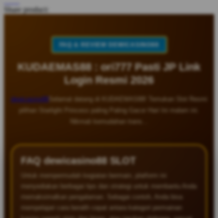
Share product:
FAQ & REVIEW DEWICASINO88
KUDAEMAS88 : ori777 Pasti JP Link
Login Resmi 2026
dewicasino88
Selamat datang di KUDAEMAS88! Temukan Slot Resmi
pilihan Starlight Princess paling Paling Gacor Hari Ini malam ini.
Nikmati kemudahan trans...
FAQ dewicasino88 SLOT
Untuk mempermudah kegiatan bermain, platform ini
menyediakan berbagai tips dan strategi untuk membantu Anda
memaksimalkan pengalaman. Sebagai contoh, Anda bisa
mempelajari cara beralih cepat antara kategori permainan