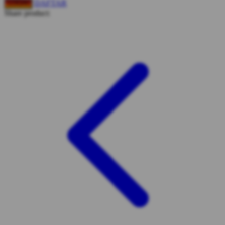
DAFTAR
LOGIN
Squishmallows
Share product:
Starbooks
Stick-O
Stokke
Sudocrem
Sumimo
Sunnylife
Sun-Staches
Swimava
T
Tommee Tippee
Trunki
Tutti Bambini