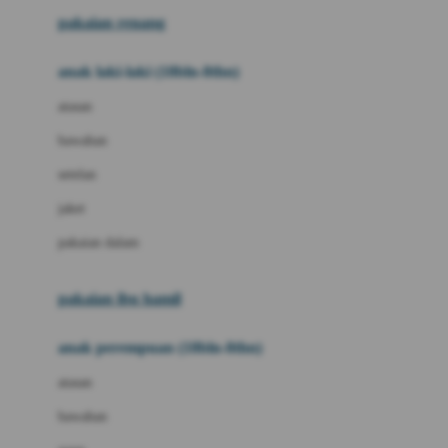
Buggygear
pakaian renang
Bumkins
anak laki-laki (18bln-8thn)
C
atasan
Cetaphil
bawahan
Chicco
setelan
Childlife
jaket
Clevamama
pakaian dalam
Cocolatte
Cottonseeds
pakaian ibu hamil
Cozy N Safe
anak perempuan (18bln-8thn)
Crane
atasan
Cybex
bawahan
D