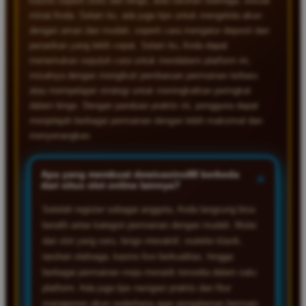
kasino seperti slots dan bingo, atau taruhan olahraga, sesuai
minat Anda. Selain itu, ada juga tips untuk mengelola akun
dengan aman dan mudah, seperti cara mengatur deposit dan
penarikan yang lebih cepat. Selain itu, Anda dapat
menemukan sepuluh cara untuk mendalami platform ini,
misalnya dengan mengikuti pembaruan permainan terbaru
atau mempelajari strategi untuk meningkatkan peringkat
dalam bingo. Dengan panduan praktis ini, pengguna dapat
menjelajah berbagai permainan dengan lebih maksimal dan
menyenangkan.
Apa yang membuat dewicasino88 berbeda
+
dari situs slot online lainnya?
Setelah register sebagai anggota, Anda langsung bisa
beralih antar kategori permainan dengan mudah. Mulai
dari slot yang seru, bingo interaktif, roulette klasik,
taruhan olahraga, kasino live berkualitas, hingga
berbagai permainan meja menarik tersedia dalam satu
platform. Ada juga tips navigasi praktis dan fitur
manajemen akun sederhana agar pengalaman bermain