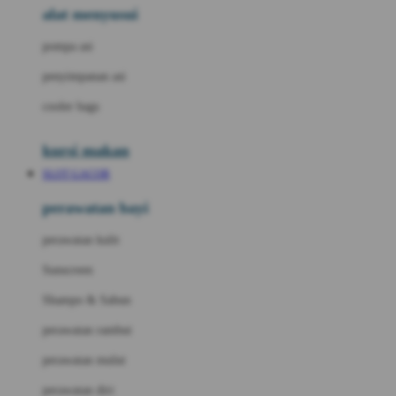
alat menyusui
pompa asi
penyimpanan asi
cooler bags
kursi makan
SLOT GACOR
perawatan bayi
perawatan kulit
Sunscreen
Shampo & Sabun
perawatan rambut
perawatan mulut
perawatan diri