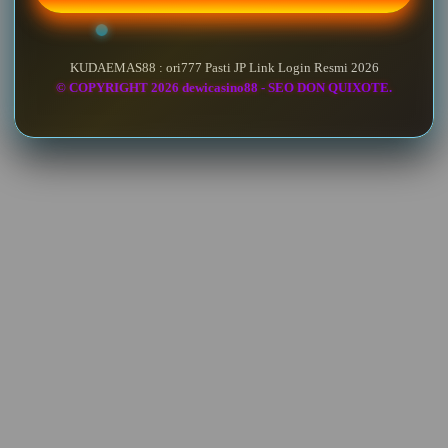
KUDAEMAS88 : ori777 Pasti JP Link Login Resmi 2026
© COPYRIGHT 2026 dewicasino88 - SEO DON QUIXOTE.