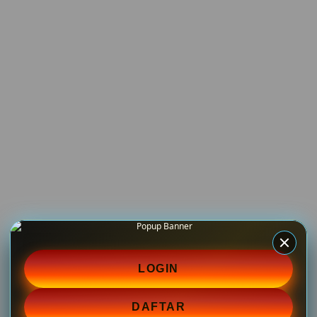
LOGIN
DAFTAR