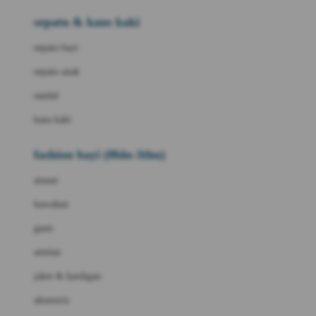
sepatu & kaus kaki
sepatu bayi
sepatu anak
sandal
kaus kaki
fashion bayi (0bln-3thn)
atasan
bawahan
gaun
setelan
jaket & kardigan
aksesoris