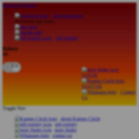
lewati ke Konten
download apps
download app from:
gift registry
Bahasa
ID
LOGIN
DAFTAR
Contact
Us
Toggle Nav
about Kanmo Circle
gift registry
store finder
contact us