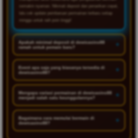
semakin nyaman. Nikmati deposit dan penarikan cepat,
lalu cek update pembaruan permainan terbaru setiap
minggu untuk raih poin tinggi!
Apakah minimal deposit di dewicasino88
+
ramah untuk pemain baru?
Platform ini menyediakan beragam pilihan permainan
online untuk Anda nikmati, mulai dari digital slots dan
Event apa saja yang biasanya tersedia di
+
dewicasino88?
bingo hingga table games dan sports-related gaming.
Sebagai contoh, selain mengakses beragam pilihan
Setelah mendaftar, anggota dapat menggunakan tips
game yang tersedia, Anda juga dapat mempelajari
untuk menavigasi berbagai permainan kasino, slot,
Mengapa variasi permainan di dewicasino88
strategize untuk meningkatkan peluang bermain seperti
+
menjadi salah satu keunggulannya?
bingo, dan taruhan olahraga di platform ini. Misalnya,
menganalisis peringkat permainan untuk membuat
para pemain bisa memilih permainan yang memiliki poin
keputusan lebih hati-hati dalam taruhan olahraga. Cara
Platform ini memungkinkan kamu untuk menjelajahi
tinggi atau strategi seperti menganalisis peringkat
ini dapat membantu Anda lebih menikmati pengalaman
berbagai macam permainan online, seperti slot, bingo,
Bagaimana cara memulai bermain di
permainan dalam kategori olahraga untuk membuat
+
berpartisipasi dalam berbagai macam event olahraga.
dewicasino88?
dan berbagai jenis permainan meja. Misalnya, kamu
keputusan yang lebih hati-hati. Selain itu, pengguna
Selain itu, platform ini menawarkan tips untuk
bisa mencoba slot dengan hadiah-hadiah menarik atau
dapat mengakses tips tentang cara mendaftar gratis
Setelah daftar akun selesai, kamu bisa menggunakan
manajemen akun yang efektif, seperti beralih dengan
menantang dirimu dalam game bingo dengan strategi