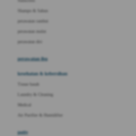
Sunscreen
London Taxi
Shampo & Sabun
Love To Dream
perawatan rambut
perawatan mulut
M
perawatan diri
Magformers
Mama's Choice
perawatan ibu
Mamas&Papas
kesehatan & kebersihan
Mamaway
Tissue basah
Maxi Cosi
Laundry & Cleaning
Megabloks
Medical
Micro
Air Purifier & Humidifier
MiDeer
Mimi & Lula
potty