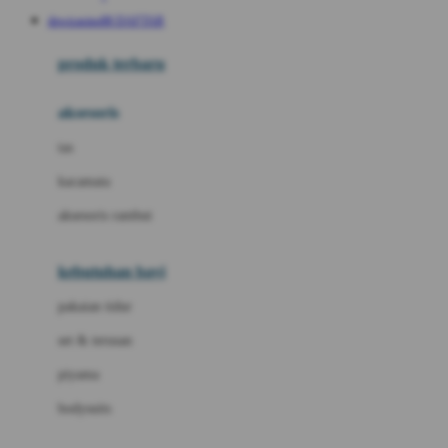
Awan
dewicasino88 DAFTAR
Azetabio
produk terbaru
B
aksesoris
Baabaasheepz
tas
Babiators
kacamata
Baby Dove
aksesoris rambut
Baby Jogger
Baby Rovega
kebutuhan bayi
Babybee
pakaian tidur
Banana Boat
set & terusan
Banz
piyama
Barbie
bodysuits
Beaba