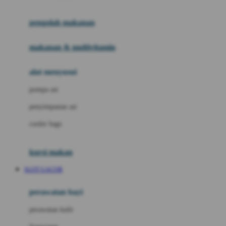
Joie
pengolah makanan
Joolz
Jujube
makanan & multivitamin
K
alat menyusui
Kiddycuts
pompa asi
Kumon
penyimpanan asi
L
cooler bags
Leapfrog
kursi makan
Leclerc
SLOT GACOR
Lee Vierra
Lillebaby
perawatan bayi
Little Bird Told Me
perawatan kulit
Little Miss Janis