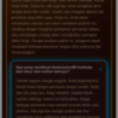
kasino seperti slots dan bingo, atau taruhan olahraga, sesuai
minat Anda. Selain itu, ada juga tips untuk mengelola akun
dengan aman dan mudah, seperti cara mengatur deposit dan
penarikan yang lebih cepat. Selain itu, Anda dapat
menemukan sepuluh cara untuk mendalami platform ini,
misalnya dengan mengikuti pembaruan permainan terbaru
atau mempelajari strategi untuk meningkatkan peringkat
dalam bingo. Dengan panduan praktis ini, pengguna dapat
menjelajah berbagai permainan dengan lebih maksimal dan
menyenangkan.
Apa yang membuat dewicasino88 berbeda
+
dari situs slot online lainnya?
Setelah register sebagai anggota, Anda langsung bisa
beralih antar kategori permainan dengan mudah. Mulai
dari slot yang seru, bingo interaktif, roulette klasik,
taruhan olahraga, kasino live berkualitas, hingga
berbagai permainan meja menarik tersedia dalam satu
platform. Ada juga tips navigasi praktis dan fitur
manajemen akun sederhana agar pengalaman bermain