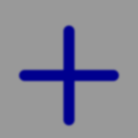
X
Xootz
Y
Yamatoya
Z
Zaxy
Zoggs
0-9
4Moms
59S