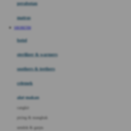
perabotan
Happy Tummy
Hauck
matras
Havaianas
SBOBET88
Hegen
botol
Hot Wheels
sterilizer & warmers
Hybrid
soothers & teethers
I
Inlacta DHA
celemek
Interlac
alat makan
Ivenet
cangkir
J
piring & mangkuk
Jack N Jill
sendok & garpu