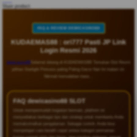
Share product:
FAQ & REVIEW DEWICASINO88
KUDAEMAS88 : ori777 Pasti JP Link
Login Resmi 2026
dewicasino88
Selamat datang di KUDAEMAS88! Temukan Slot Resmi
pilihan Starlight Princess paling Paling Gacor Hari Ini malam ini.
Nikmati kemudahan trans...
FAQ dewicasino88 SLOT
Untuk mempermudah kegiatan bermain, platform ini
menyediakan berbagai tips dan strategi untuk membantu Anda
memaksimalkan pengalaman. Sebagai contoh, Anda bisa
mempelajari cara beralih cepat antara kategori permainan