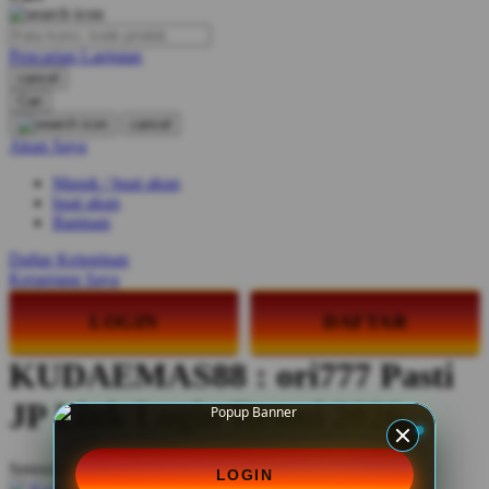
O
Pencarian Lanjutan
Oh Ma Grain
cancel
Okiedog
Cari
cancel
P
Akun Saya
Masuk / buat akun
Peachy
buat akun
Phil & Ted's
Bantuan
Philips Avent
Daftar Keinginan
Keranjang Saya
Pigeon
LOGIN
DAFTAR
Playgro
KUDAEMAS88 : ori777 Pasti
Poled Global
JP Link Login Resmi 2026
Ponycycle
Puma
Serendah
Rp 10.000
LOGIN
Pureats