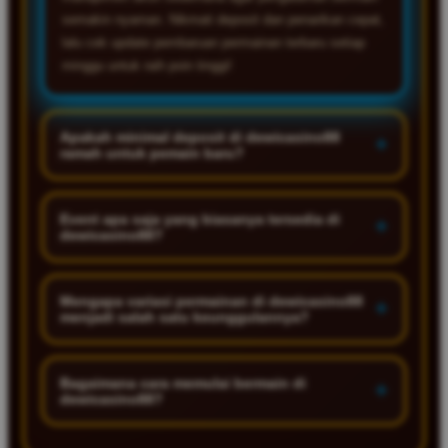
semakin nyaman. Nikmati deposit dan penarikan cepat,
lalu cek update pembaruan permainan terbaru setiap
minggu untuk raih poin tinggi!
Apakah minimal deposit di dewicasino88
+
ramah untuk pemain baru?
Platform ini menyediakan beragam pilihan permainan
online untuk Anda nikmati, mulai dari digital slots dan
Event apa saja yang biasanya tersedia di
+
dewicasino88?
bingo hingga table games dan sports-related gaming.
Sebagai contoh, selain mengakses beragam pilihan
Setelah mendaftar, anggota dapat menggunakan tips
game yang tersedia, Anda juga dapat mempelajari
untuk menavigasi berbagai permainan kasino, slot,
Mengapa variasi permainan di dewicasino88
strategize untuk meningkatkan peluang bermain seperti
+
menjadi salah satu keunggulannya?
bingo, dan taruhan olahraga di platform ini. Misalnya,
menganalisis peringkat permainan untuk membuat
para pemain bisa memilih permainan yang memiliki poin
keputusan lebih hati-hati dalam taruhan olahraga. Cara
Platform ini memungkinkan kamu untuk menjelajahi
tinggi atau strategi seperti menganalisis peringkat
ini dapat membantu Anda lebih menikmati pengalaman
berbagai macam permainan online, seperti slot, bingo,
Bagaimana cara memulai bermain di
permainan dalam kategori olahraga untuk membuat
+
berpartisipasi dalam berbagai macam event olahraga.
dewicasino88?
dan berbagai jenis permainan meja. Misalnya, kamu
keputusan yang lebih hati-hati. Selain itu, pengguna
Selain itu, platform ini menawarkan tips untuk
bisa mencoba slot dengan hadiah-hadiah menarik atau
dapat mengakses tips tentang cara mendaftar gratis
Setelah daftar akun selesai, kamu bisa menggunakan
manajemen akun yang efektif, seperti beralih dengan
menantang dirimu dalam game bingo dengan strategi