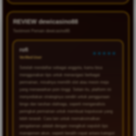
atau melihat promosi terbaru. Platform ini menyediakan
berbagai tips untuk menjelajahi platform. Misalnya,
cepat antara kategori game kasino dan aktivitas terkait
khusus. Selain itu, platform ini juga menyediakan
panduan penggunaan yang aman dan cepat untuk
kamu bisa mencoba strategi baru untuk permainan
olahraga. Anda dapat mengatur akun Anda dengan
pilihan untuk taruhan olahraga, dimana kamu dapat
mengelola akun, beralih antara kategori permainan, dan
bingo atau mempelajari cara menganalisis peringkat
mudah, memeriksa riwayat aktivitas, dan
mengikuti pertandingan favoritmu dan berpartisipasi
REVIEW dewicasino88
melakukan deposit maupun penarikan. Pengguna juga
dalam taruhan olahraga untuk mengambil keputusan
mengoptimalkan pengalaman bermain Anda secara
secara virtual. Untuk pengalaman yang lebih optimal,
bisa mendapatkan bantuan dukungan jika diperlukan.
Testimoni Pemain dewicasino88.
yang lebih tepat. Platform ini juga menyediakan
online. Platform ini juga memberikan informasi terbaru
terdapat tips dan strategi yang bisa kamu gunakan,
informasi tentang cara mengelola poin dan
tentang petunjuk menggunakan fitur-fitur platform dan
seperti mempelajari cara terbaik untuk mengelola
memanfaatkan promosi yang tersedia. Selain itu, kamu
update permainan yang terbaru. Dengan mempelajari
akunmu, mulai dari daftar (register) sebagai anggota
dina
bisa mendapatkan tips untuk navigasi cepat antar
★★★★★
tips dan strategi yang tersedia, Anda dapat
hingga memantau poin atau saldo. Pengguna juga
Verified User
kategori permainan, seperti dari casino ke olahraga atau
memaksimalkan pengalaman bermain dan menjelajahi
dapat dengan mudah beralih antara kategori permainan
sebaliknya. Bagi yang baru bergabung, ada panduan
Setelah mengunduh aplikasi dan mendaftar menjadi
berbagai macam game yang ditawarkan dengan cara
hanya dalam beberapa klik. Jadi, kamu dapat
mengenai cara daftar dan melakukan deposit serta
yang lebih mudah dan menyenangkan.
anggota, kamu bisa memulai petualangan seru di dunia
menikmati platform ini secara efektif dengan mengikuti
withdrawal dengan aman dan efisien. Dengan
online casino ini! Platform ini menyediakan beragam
alur penggunaan serta tips yang diberikan, untuk
mempelajari cara-cara ini, kamu akan lebih mudah
permainan seperti slot, bingo, dan berbagai jenis game
pengalaman bermain online yang menyenangkan dan
menikmati beragam game online seperti slot, table
optimal.
meja. Misalnya, untuk kamu penggemar olahraga,
games, dan sports betting dengan menciptakan
tersedia juga sports-related gaming untuk memuaskan
pengalaman yang menyenangkan dan bermanfaat.
semangatmu. Untuk memaksimalkan pengalaman
bermain, cobalah tips dan strategi yang tersedia, salah
satunya adalah analisa peringkat permainan agar
keputusanmu lebih tepat. Selain itu, platform ini juga