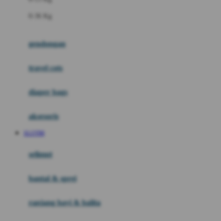
Felt So Sweet
0-36 Kg
Fisher Price
Flipper
gendongan
Friends Of Sally
travel cots
G
diaper bags
Gb
Geko
aksesoris
Graco
SLOT88
Gund
selimut
H
bantal & sprei
Habbie
Haenim
ranjang bayi & balita
Happy Horse