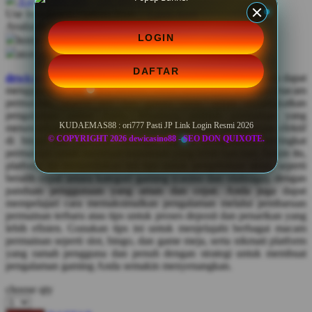
Earn
1.000.000
-
100.000.000
Bonus
Use Installment Options from
.
Laarn more
Q
Available for :
LOGIN
home delivery
QV Baby
store pickup
DAFTAR
dewicasino88
Setelah Anda mendaftar sebagai anggota, Anda dapat
R
menggunakan tips yang tersedia untuk menavigasi berbagai macam
permainan, seperti slot dan games meja, untuk meningkatkan
Real Shades
pengalaman online Anda. Misalnya, pilihlah permainan yang
KUDAEMAS88 : ori777 Pasti JP Link Login Resmi 2026
menawarkan poin tinggi atau coba strategi untuk penggunaan efektif
Red Castle
© COPYRIGHT 2026 dewicasino88 - SEO DON QUIXOTE.
di bingo dan taruhan olahraga, seperti menganalisis peringkat
permainan untuk membuat keputusan yang lebih hati-hati. Selain itu,
Ribbon Madness
platform ini menyediakan ten tips untuk pengelolaan akun, seperti
beralih cepat antara kategori gaming (casino dan olahraga), dengan
S
panduan penggunaan yang aman dan cepat. Anda juga dapat
mempelajari cara memaksimalkan pengalaman melalui pembaruan
Sebamed
permainan terbaru atau tips untuk proses deposit dan penarikan yang
lebih efisien. Gunakan tips ini untuk menjelajahi berbagai macam
Silver Cross
permainan seperti slot, bingo, dan game meja, serta nikmati platform
yang ramah pengguna dan penuh dengan strategi untuk membuat
Simply Idea
pengalaman gaming Anda semakin menyenangkan.
Skip Hop
choose qty
Spectra