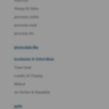
Sunscreen
London Taxi
Shampo & Sabun
Love To Dream
perawatan rambut
perawatan mulut
M
perawatan diri
Magformers
Mama's Choice
perawatan ibu
Mamas&Papas
kesehatan & kebersihan
Mamaway
Tissue basah
Maxi Cosi
Laundry & Cleaning
Megabloks
Medical
Micro
Air Purifier & Humidifier
MiDeer
Mimi & Lula
potty