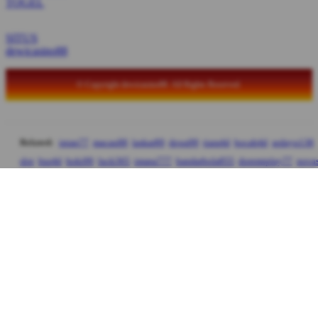
© Copyright dewicasino88. All Rights Reserved.
Related:
intan77
macau88
laskar89
dewa99
tiara4d
bocah4d
sedayu138
slot
bus4d
hoki99
luck365
istana777
bandarbola855
doremiplay77
nova