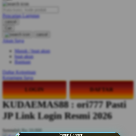
O
Pencarian Lanjutan
Oh Ma Grain
cancel
Okiedog
Cari
cancel
P
Akun Saya
Masuk / buat akun
Peachy
buat akun
Phil & Ted's
Bantuan
Philips Avent
Daftar Keinginan
Keranjang Saya
Pigeon
LOGIN
DAFTAR
Playgro
KUDAEMAS88 : ori777 Pasti
Poled Global
JP Link Login Resmi 2026
Ponycycle
Puma
Serendah
Rp 10.000
Pureats