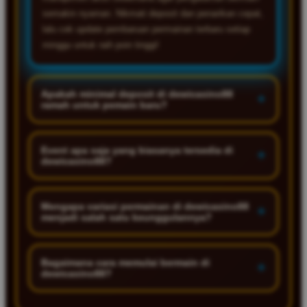
semakin nyaman. Nikmati deposit dan penarikan cepat,
lalu cek update pembaruan permainan terbaru setiap
minggu untuk raih poin tinggi!
Apakah minimal deposit di dewicasino88
+
ramah untuk pemain baru?
Platform ini menyediakan beragam pilihan permainan
online untuk Anda nikmati, mulai dari digital slots dan
Event apa saja yang biasanya tersedia di
+
dewicasino88?
bingo hingga table games dan sports-related gaming.
Sebagai contoh, selain mengakses beragam pilihan
Setelah mendaftar, anggota dapat menggunakan tips
game yang tersedia, Anda juga dapat mempelajari
untuk menavigasi berbagai permainan kasino, slot,
Mengapa variasi permainan di dewicasino88
strategize untuk meningkatkan peluang bermain seperti
+
menjadi salah satu keunggulannya?
bingo, dan taruhan olahraga di platform ini. Misalnya,
menganalisis peringkat permainan untuk membuat
para pemain bisa memilih permainan yang memiliki poin
keputusan lebih hati-hati dalam taruhan olahraga. Cara
Platform ini memungkinkan kamu untuk menjelajahi
tinggi atau strategi seperti menganalisis peringkat
ini dapat membantu Anda lebih menikmati pengalaman
berbagai macam permainan online, seperti slot, bingo,
Bagaimana cara memulai bermain di
permainan dalam kategori olahraga untuk membuat
+
berpartisipasi dalam berbagai macam event olahraga.
dewicasino88?
dan berbagai jenis permainan meja. Misalnya, kamu
keputusan yang lebih hati-hati. Selain itu, pengguna
Selain itu, platform ini menawarkan tips untuk
bisa mencoba slot dengan hadiah-hadiah menarik atau
dapat mengakses tips tentang cara mendaftar gratis
Setelah daftar akun selesai, kamu bisa menggunakan
manajemen akun yang efektif, seperti beralih dengan
menantang dirimu dalam game bingo dengan strategi