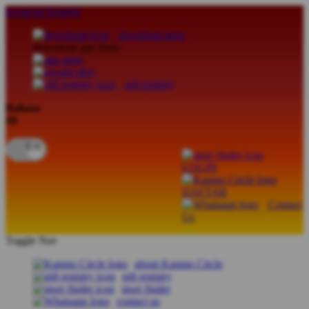
lewati ke Konten
download apps
download app from:
gift registry
Bahasa
ID
LOGIN
DAFTAR
Contact
Us
Toggle Nav
about Kanmo Circle
gift registry
store finder
contact us