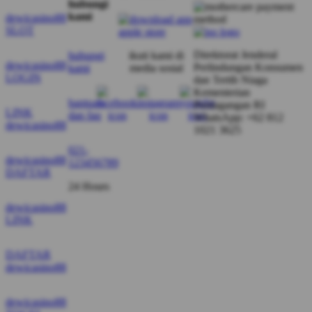
Perlindungan Konsumen
kami
media sosial
LOGIN
dan Tertib Niaga
Kementerian
bantuan
Perdagangan RI
LINK
dan faq
WhatsApp: +62 812
dewicasino88
1021 3625
021-
dewicasino88
123456789
DAFTAR
24 Hours
dewicasino88
LINK
DAFTAR
dewicasino88
dewicasino88
TOGEL
SITUS
dewicasino88