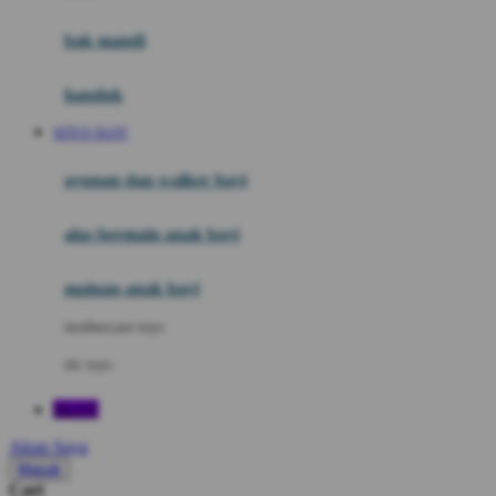
Mini Monkey
Moby
bak mandi
Momami
handuk
Mothercare
SITUS SLOT
Mustela
ayunan dan walker bayi
My Buddy Tag
My K
alas bermain anak bayi
N
mainan anak bayi
Naif
mothercare toys
Nike
elc toys
Nordic Natural
SLOT
Nuby
Akun Saya
Nuna
Masuk
Cari