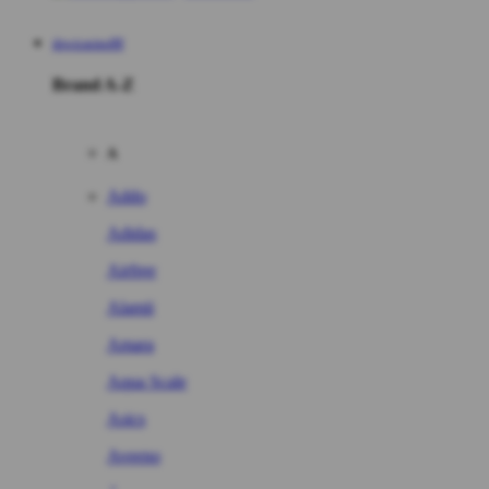
dewicasino88
Brand A-Z
A
Addo
Adidas
Airfree
Alamii
Amara
Aqua Scale
Asics
Aveeno