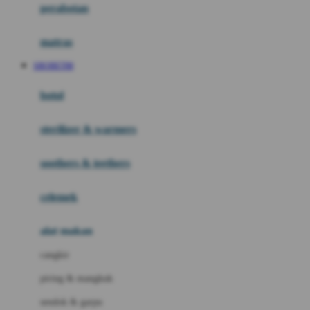
perabotan
Happy Tummy
Hauck
matras
Havaianas
SBOBET88
Hegen
botol
Hot Wheels
sterilizer & warmers
Hybrid
soothers & teethers
I
Inlacta DHA
celemek
Interlac
alat makan
Ivenet
cangkir
J
piring & mangkuk
Jack N Jill
sendok & garpu