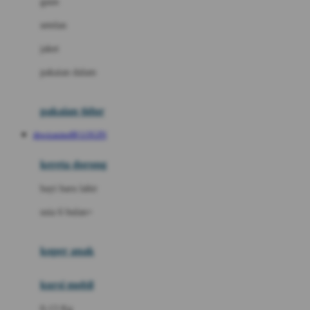
gaun
Dae Organics
setelan
Docare
jaket
Doona
pakaian dalam
Down To Earth
Drew
pakaian tidur
Dr. Brown's
dewicasino88 LOGIN
E
kereta dorong
ELC
bayi baru lahir
Ergobaby
usia 6 bulan+
Expert Care
koper anak
Ezyroller
kursi mobil
F
0-13 Kg