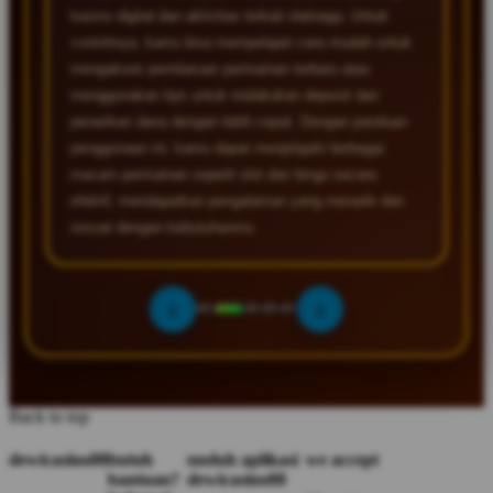
menawarkan panduan tentang cara mudah mengelola
akun, seperti beralih cepat antara kategori permainan
atau memeriksa riwayat aktivitas secara teratur.
Jangan lupa, akses update terbaru untuk menikmati
permainan baru dan fitur-fitur menarik!
‹
›
Back to top
dewicasino88
butuh
unduh aplikasi
we accept
bantuan?
dewicasino88
hubungi
kami
dewicasino88
SLOT
Direktorat Jenderal
hubungi
ikuti kami di
dewicasino88