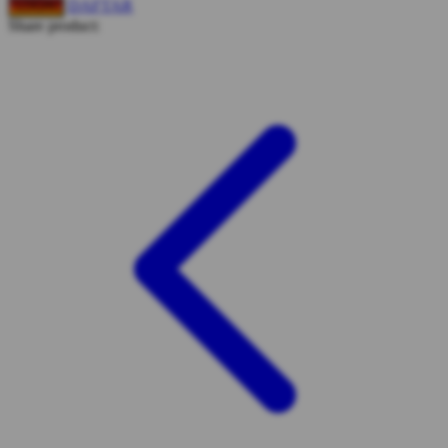
DAFTAR
LOGIN
Squishmallows
Share product:
Starbooks
Stick-O
Stokke
Sudocrem
Sumimo
Sunnylife
Sun-Staches
Swimava
T
Tommee Tippee
Trunki
Tutti Bambini