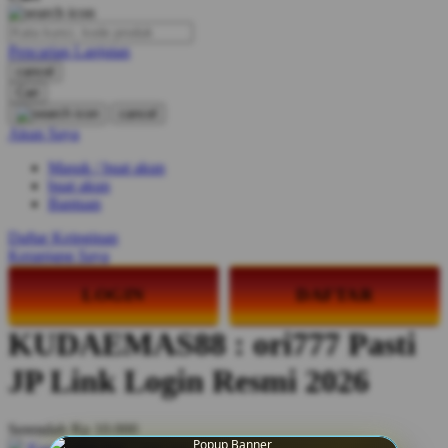
O
Pencarian Lanjutan
Oh Ma Grain
cancel
Okiedog
Cari
cancel
P
Akun Saya
Masuk / buat akun
Peachy
buat akun
Phil & Ted's
Bantuan
Philips Avent
Daftar Keinginan
Keranjang Saya
Pigeon
LOGIN
DAFTAR
Playgro
KUDAEMAS88 : ori777 Pasti
Poled Global
JP Link Login Resmi 2026
Ponycycle
Puma
Serendah
Rp 10.000
Pureats