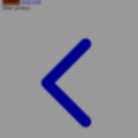
DAFTAR
LOGIN
Squishmallows
Share product:
Starbooks
Stick-O
Stokke
Sudocrem
Sumimo
Sunnylife
Sun-Staches
Swimava
T
Tommee Tippee
Trunki
Tutti Bambini