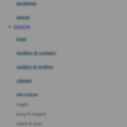
perabotan
Happy Tummy
Hauck
matras
Havaianas
SBOBET88
Hegen
botol
Hot Wheels
sterilizer & warmers
Hybrid
soothers & teethers
I
Inlacta DHA
celemek
Interlac
alat makan
Ivenet
cangkir
J
piring & mangkuk
Jack N Jill
sendok & garpu