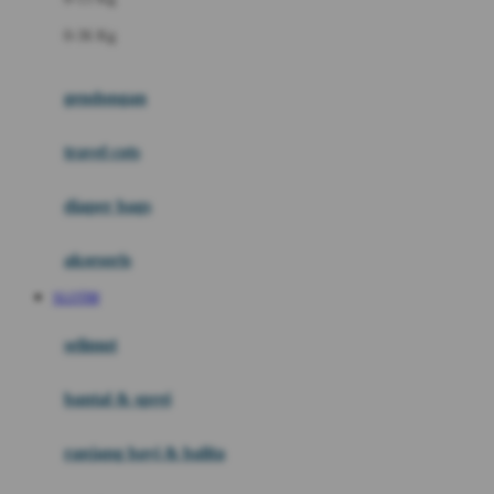
Felt So Sweet
0-36 Kg
Fisher Price
Flipper
gendongan
Friends Of Sally
travel cots
G
diaper bags
Gb
Geko
aksesoris
Graco
SLOT88
Gund
selimut
H
bantal & sprei
Habbie
Haenim
ranjang bayi & balita
Happy Horse