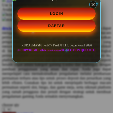
Earn
1.000.000
-
100.000.000
Bonus
Use Installment Options from
.
Laarn more
Q
Available for :
LOGIN
home delivery
QV Baby
store pickup
DAFTAR
dewicasino88
Setelah Anda mendaftar sebagai anggota, Anda dapat
R
menggunakan tips yang tersedia untuk menavigasi berbagai macam
permainan, seperti slot dan games meja, untuk meningkatkan
Real Shades
pengalaman online Anda. Misalnya, pilihlah permainan yang
KUDAEMAS88 : ori777 Pasti JP Link Login Resmi 2026
menawarkan poin tinggi atau coba strategi untuk penggunaan efektif
Red Castle
© COPYRIGHT 2026 dewicasino88 - SEO DON QUIXOTE.
di bingo dan taruhan olahraga, seperti menganalisis peringkat
permainan untuk membuat keputusan yang lebih hati-hati. Selain itu,
Ribbon Madness
platform ini menyediakan ten tips untuk pengelolaan akun, seperti
beralih cepat antara kategori gaming (casino dan olahraga), dengan
S
panduan penggunaan yang aman dan cepat. Anda juga dapat
mempelajari cara memaksimalkan pengalaman melalui pembaruan
Sebamed
permainan terbaru atau tips untuk proses deposit dan penarikan yang
lebih efisien. Gunakan tips ini untuk menjelajahi berbagai macam
Silver Cross
permainan seperti slot, bingo, dan game meja, serta nikmati platform
yang ramah pengguna dan penuh dengan strategi untuk membuat
Simply Idea
pengalaman gaming Anda semakin menyenangkan.
Skip Hop
choose qty
Spectra