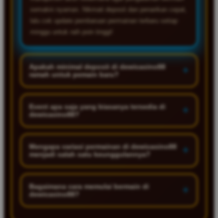
semakin nyaman. Nikmati deposit dan penarikan cepat,
lalu cek update pembaruan permainan terbaru setiap
minggu untuk raih poin tinggi!
Apakah minimal deposit di dewicasino88
+
ramah untuk pemain baru?
Platform ini menyediakan beragam pilihan permainan
online untuk Anda nikmati, mulai dari digital slots dan
Event apa saja yang biasanya tersedia di
+
dewicasino88?
bingo hingga table games dan sports-related gaming.
Sebagai contoh, selain mengakses beragam pilihan
Setelah mendaftar, anggota dapat menggunakan tips
game yang tersedia, Anda juga dapat mempelajari
untuk menavigasi berbagai permainan kasino, slot,
Mengapa variasi permainan di dewicasino88
strategize untuk meningkatkan peluang bermain seperti
+
menjadi salah satu keunggulannya?
bingo, dan taruhan olahraga di platform ini. Misalnya,
menganalisis peringkat permainan untuk membuat
para pemain bisa memilih permainan yang memiliki poin
keputusan lebih hati-hati dalam taruhan olahraga. Cara
Platform ini memungkinkan kamu untuk menjelajahi
tinggi atau strategi seperti menganalisis peringkat
ini dapat membantu Anda lebih menikmati pengalaman
berbagai macam permainan online, seperti slot, bingo,
Bagaimana cara memulai bermain di
permainan dalam kategori olahraga untuk membuat
+
berpartisipasi dalam berbagai macam event olahraga.
dewicasino88?
dan berbagai jenis permainan meja. Misalnya, kamu
keputusan yang lebih hati-hati. Selain itu, pengguna
Selain itu, platform ini menawarkan tips untuk
bisa mencoba slot dengan hadiah-hadiah menarik atau
dapat mengakses tips tentang cara mendaftar gratis
Setelah daftar akun selesai, kamu bisa menggunakan
manajemen akun yang efektif, seperti beralih dengan
menantang dirimu dalam game bingo dengan strategi