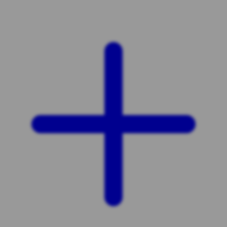
X
Xootz
Y
Yamatoya
Z
Zaxy
Zoggs
0-9
4Moms
59S