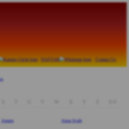
DAFTAR
Contact Us
us
S
T
U
V
W
X
Y
Z
0-9
Amara
Aqua Scale