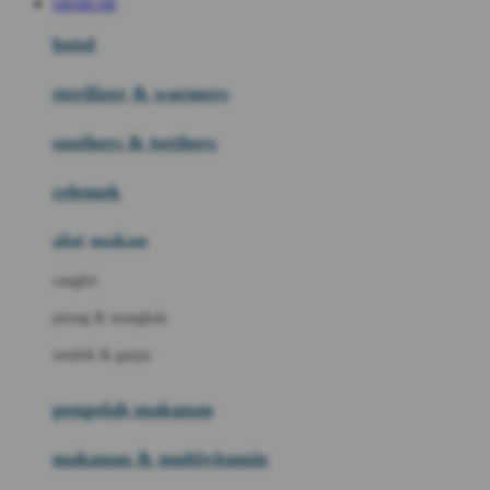
SBOBET88
botol
sterilizer & warmers
soothers & teethers
celemek
alat makan
cangkir
piring & mangkuk
sendok & garpu
pengolah makanan
makanan & multivitamin