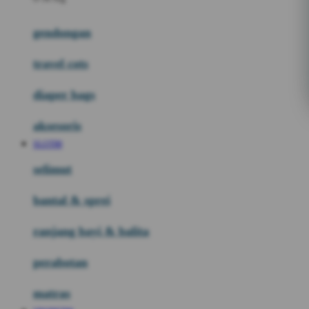
gendongan
travel cots
diaper bags
aksesoris
SLOT88
selimut
bantal & sprei
ranjang bayi & balita
perabotan
matras