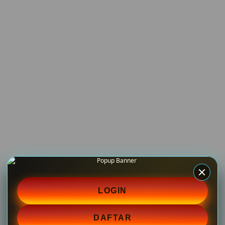
LOGIN
DAFTAR