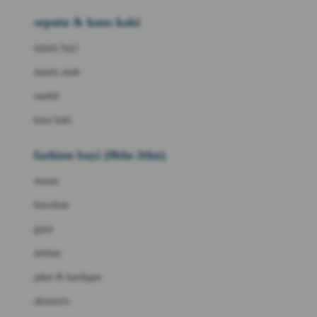
sepatu & kaus kaki
sepatu bayi
sepatu anak
sandal
kaus kaki
fashion bayi (0bln-3thn)
atasan
bawahan
gaun
setelan
jaket & kardigan
aksesoris