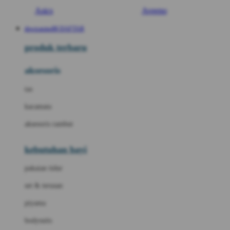
Asics
Aveeno
dewicasino88 DAFTAR
produk terbaru
aksesoris
tas
kacamata
aksesoris rambut
kebutuhan bayi
pakaian tidur
set & terusan
piyama
bodysuits