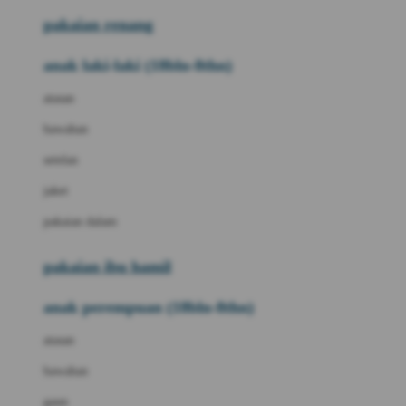
pakaian renang
anak laki-laki (18bln-8thn)
atasan
bawahan
setelan
jaket
pakaian dalam
pakaian ibu hamil
anak perempuan (18bln-8thn)
atasan
bawahan
gaun