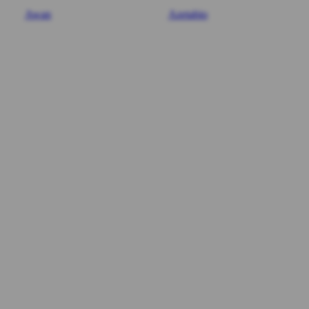
Awan
Azetabio