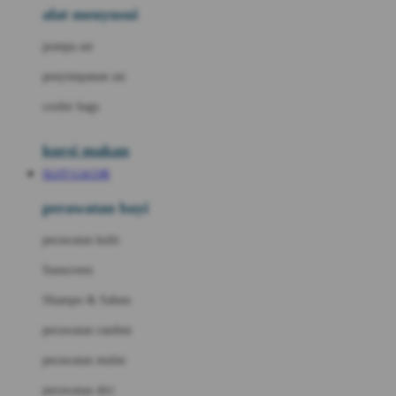
alat menyusui
pompa asi
penyimpanan asi
cooler bags
kursi makan
SLOT GACOR
perawatan bayi
perawatan kulit
Sunscreen
Shampo & Sabun
perawatan rambut
perawatan mulut
perawatan diri