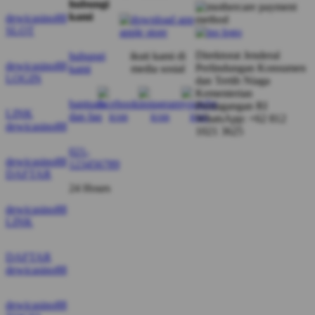
Perlindungan Konsumen
kami
media sosial
LOGIN
dan Tertib Niaga
Kementerian
bantuan
Perdagangan RI
LINK
dan faq
WhatsApp: +62 812
dewicasino88
1021 3625
021-
dewicasino88
123456789
DAFTAR
24 Hours
dewicasino88
LINK
DAFTAR
dewicasino88
dewicasino88
TOGEL
SITUS
dewicasino88