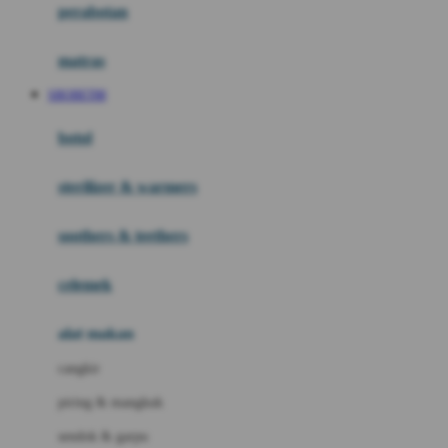
perabotan
Happy Tummy
Hauck
matras
Havaianas
SBOBET88
Hegen
botol
Hot Wheels
sterilizer & warmers
Hybrid
soothers & teethers
I
Inlacta DHA
celemek
Interlac
alat makan
Ivenet
cangkir
J
piring & mangkuk
Jack N Jill
sendok & garpu