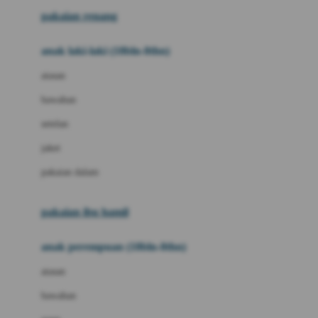
Buggygear
pakaian renang
Bumkins
anak laki-laki (18bln-8thn)
C
atasan
Cetaphil
bawahan
Chicco
setelan
Childlife
jaket
Clevamama
pakaian dalam
Cocolatte
Cottonseeds
pakaian ibu hamil
Cozy N Safe
anak perempuan (18bln-8thn)
Crane
atasan
Cybex
bawahan
D