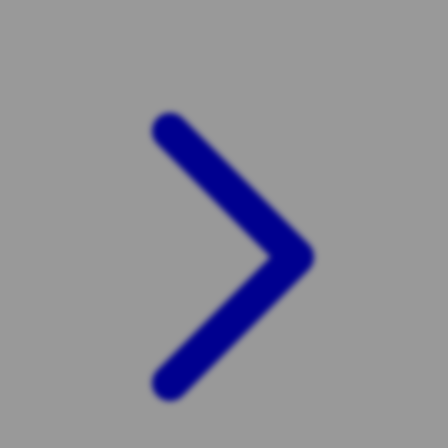
Twistshake
TY Toys
U
V
Veja
Vitaflow
Vtech
W
Waterland
Wellness