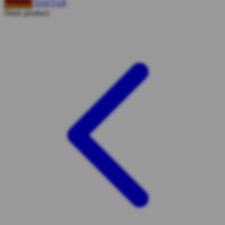
DAFTAR
LOGIN
Squishmallows
Share product:
Starbooks
Stick-O
Stokke
Sudocrem
Sumimo
Sunnylife
Sun-Staches
Swimava
T
Tommee Tippee
Trunki
Tutti Bambini