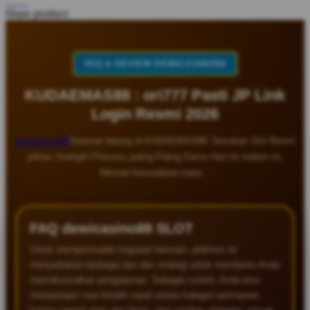
Share product:
FAQ & REVIEW DEWICASINO88
KUDAEMAS88 : ori777 Pasti JP Link
Login Resmi 2026
dewicasino88
Selamat datang di KUDAEMAS88! Temukan Slot Resmi
pilihan Starlight Princess paling Paling Gacor Hari Ini malam ini.
Nikmati kemudahan trans...
FAQ dewicasino88 SLOT
Untuk mempermudah kegiatan bermain, platform ini
menyediakan berbagai tips dan strategi untuk membantu Anda
memaksimalkan pengalaman. Sebagai contoh, Anda bisa
mempelajari cara beralih cepat antara kategori permainan