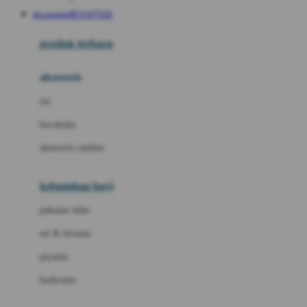
Awan
dewicasino88 DAFTAR
Azetabio
produk terbaru
B
aksesoris
Baabaasheepz
tas
Babiators
kacamata
Baby Dove
aksesoris rambut
Baby Jogger
Baby Rovega
kebutuhan bayi
Babybee
pakaian tidur
Banana Boat
set & terusan
Banz
piyama
Barbie
bodysuits
Beaba