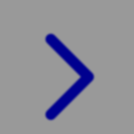
Twistshake
TY Toys
U
V
Veja
Vitaflow
Vtech
W
Waterland
Wellness