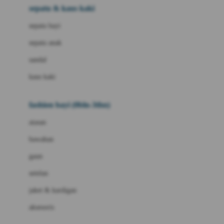
Beauty Barn
sepatu & kaus kaki
Bio Oil
sepatu bayi
Biolane
sepatu anak
Bite Fighters
sandal
Bizzi Growin
kaus kaki
Blackmores
fashion bayi (0bln-3thn)
Blooming Marvellous
atasan
Bonnels
bawahan
Bravado
gaun
Bruder
setelan
Brush Baby
jaket & kardigan
Buds Organics
aksesoris
Bugaboo