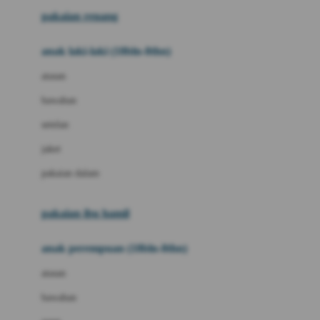
Buggygear
pakaian renang
Bumkins
anak laki-laki (18bln-8thn)
C
atasan
Cetaphil
bawahan
Chicco
setelan
Childlife
jaket
Clevamama
pakaian dalam
Cocolatte
Cottonseeds
pakaian ibu hamil
Cozy N Safe
anak perempuan (18bln-8thn)
Crane
atasan
Cybex
bawahan
D