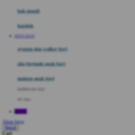
Mini Monkey
Moby
bak mandi
Momami
handuk
Mothercare
SITUS SLOT
Mustela
ayunan dan walker bayi
My Buddy Tag
My K
alas bermain anak bayi
N
mainan anak bayi
Naif
mothercare toys
Nike
elc toys
Nordic Natural
SLOT
Nuby
Akun Saya
Nuna
Masuk
Cari