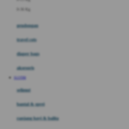
Felt So Sweet
0-36 Kg
Fisher Price
Flipper
gendongan
Friends Of Sally
travel cots
G
diaper bags
Gb
Geko
aksesoris
Graco
SLOT88
Gund
selimut
H
bantal & sprei
Habbie
Haenim
ranjang bayi & balita
Happy Horse