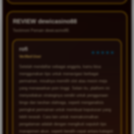
atau melihat promosi terbaru. Platform ini menyediakan
berbagai tips untuk menjelajahi platform. Misalnya,
cepat antara kategori game kasino dan aktivitas terkait
khusus. Selain itu, platform ini juga menyediakan
panduan penggunaan yang aman dan cepat untuk
kamu bisa mencoba strategi baru untuk permainan
olahraga. Anda dapat mengatur akun Anda dengan
pilihan untuk taruhan olahraga, dimana kamu dapat
mengelola akun, beralih antara kategori permainan, dan
bingo atau mempelajari cara menganalisis peringkat
mudah, memeriksa riwayat aktivitas, dan
mengikuti pertandingan favoritmu dan berpartisipasi
REVIEW dewicasino88
melakukan deposit maupun penarikan. Pengguna juga
dalam taruhan olahraga untuk mengambil keputusan
mengoptimalkan pengalaman bermain Anda secara
secara virtual. Untuk pengalaman yang lebih optimal,
bisa mendapatkan bantuan dukungan jika diperlukan.
Testimoni Pemain dewicasino88.
yang lebih tepat. Platform ini juga menyediakan
online. Platform ini juga memberikan informasi terbaru
terdapat tips dan strategi yang bisa kamu gunakan,
informasi tentang cara mengelola poin dan
tentang petunjuk menggunakan fitur-fitur platform dan
seperti mempelajari cara terbaik untuk mengelola
memanfaatkan promosi yang tersedia. Selain itu, kamu
update permainan yang terbaru. Dengan mempelajari
akunmu, mulai dari daftar (register) sebagai anggota
dina
bisa mendapatkan tips untuk navigasi cepat antar
tips dan strategi yang tersedia, Anda dapat
hingga memantau poin atau saldo. Pengguna juga
kategori permainan, seperti dari casino ke olahraga atau
Verified User
memaksimalkan pengalaman bermain dan menjelajahi
dapat dengan mudah beralih antara kategori permainan
sebaliknya. Bagi yang baru bergabung, ada panduan
berbagai macam game yang ditawarkan dengan cara
hanya dalam beberapa klik. Jadi, kamu dapat
mengenai cara daftar dan melakukan deposit serta
yang lebih mudah dan menyenangkan.
menikmati platform ini secara efektif dengan mengikuti
withdrawal dengan aman dan efisien. Dengan
alur penggunaan serta tips yang diberikan, untuk
mempelajari cara-cara ini, kamu akan lebih mudah
pengalaman bermain online yang menyenangkan dan
menikmati beragam game online seperti slot, table
optimal.
games, dan sports betting dengan menciptakan
pengalaman yang menyenangkan dan bermanfaat.