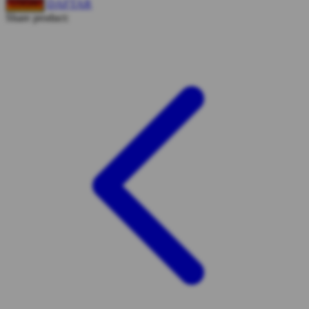
DAFTAR
LOGIN
Squishmallows
Share product:
Starbooks
Stick-O
Stokke
Sudocrem
Sumimo
Sunnylife
Sun-Staches
Swimava
T
Tommee Tippee
Trunki
Tutti Bambini