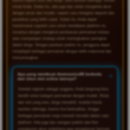
kasino seperti slots dan bingo, atau taruhan olahraga, sesuai
minat Anda. Selain itu, ada juga tips untuk mengelola akun
dengan aman dan mudah, seperti cara mengatur deposit dan
penarikan yang lebih cepat. Selain itu, Anda dapat
menemukan sepuluh cara untuk mendalami platform ini,
misalnya dengan mengikuti pembaruan permainan terbaru
atau mempelajari strategi untuk meningkatkan peringkat
dalam bingo. Dengan panduan praktis ini, pengguna dapat
menjelajah berbagai permainan dengan lebih maksimal dan
menyenangkan.
Apa yang membuat dewicasino88 berbeda
+
dari situs slot online lainnya?
Setelah register sebagai anggota, Anda langsung bisa
beralih antar kategori permainan dengan mudah. Mulai
dari slot yang seru, bingo interaktif, roulette klasik,
taruhan olahraga, kasino live berkualitas, hingga
berbagai permainan meja menarik tersedia dalam satu
platform. Ada juga tips navigasi praktis dan fitur
manajemen akun sederhana agar pengalaman bermain