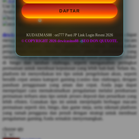
Earn
1.000.000
-
100.000.000
Bonus
Use Installment Options from
.
Laarn more
Q
DAFTAR
Available for :
home delivery
QV Baby
store pickup
dewicasino88
Setelah Anda mendaftar sebagai anggota, Anda dapat
KUDAEMAS88 : ori777 Pasti JP Link Login Resmi 2026
R
menggunakan tips yang tersedia untuk menavigasi berbagai macam
© COPYRIGHT 2026 dewicasino88 - SEO DON QUIXOTE.
permainan, seperti slot dan games meja, untuk meningkatkan
Real Shades
pengalaman online Anda. Misalnya, pilihlah permainan yang
menawarkan poin tinggi atau coba strategi untuk penggunaan efektif
Red Castle
di bingo dan taruhan olahraga, seperti menganalisis peringkat
permainan untuk membuat keputusan yang lebih hati-hati. Selain itu,
Ribbon Madness
platform ini menyediakan ten tips untuk pengelolaan akun, seperti
beralih cepat antara kategori gaming (casino dan olahraga), dengan
S
panduan penggunaan yang aman dan cepat. Anda juga dapat
mempelajari cara memaksimalkan pengalaman melalui pembaruan
Sebamed
permainan terbaru atau tips untuk proses deposit dan penarikan yang
lebih efisien. Gunakan tips ini untuk menjelajahi berbagai macam
Silver Cross
permainan seperti slot, bingo, dan game meja, serta nikmati platform
yang ramah pengguna dan penuh dengan strategi untuk membuat
Simply Idea
pengalaman gaming Anda semakin menyenangkan.
Skip Hop
choose qty
Spectra