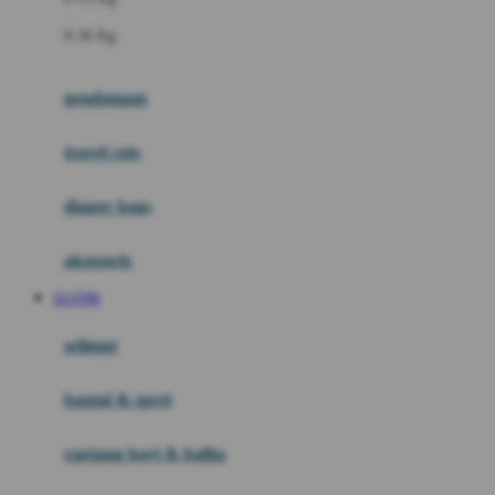
Felt So Sweet
0-36 Kg
Fisher Price
Flipper
gendongan
Friends Of Sally
travel cots
G
diaper bags
Gb
Geko
aksesoris
Graco
SLOT88
Gund
selimut
H
bantal & sprei
Habbie
Haenim
ranjang bayi & balita
Happy Horse