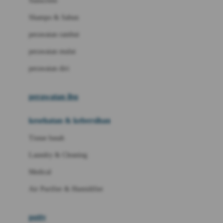
Sunscreen
London Taxi
Shampo & Sabun
Love To Dream
perawatan rambut
perawatan mulut
M
perawatan diri
Magformers
Mama's Choice
perawatan ibu
Mamas&Papas
kesehatan & kebersihan
Mamaway
Tissue basah
Maxi Cosi
Laundry & Cleaning
Megabloks
Medical
Micro
Air Purifier & Humidifier
MiDeer
Mimi & Lula
potty