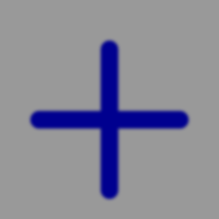
X
Xootz
Y
Yamatoya
Z
Zaxy
Zoggs
0-9
4Moms
59S