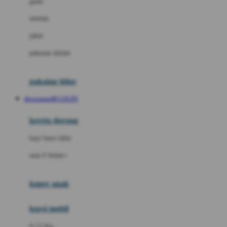
gaun
Dae Organics
setelan
Docare
jaket
Doona
pakaian dalam
Down To Earth
Drew
pakaian tidur
Dr. Brown's
dewicasino88 LOGIN
E
kereta dorong
ELC
bayi baru lahir
Ergobaby
usia 6 bulan+
Expert Care
koper anak
Ezyroller
kursi mobil
F
0-13 Kg