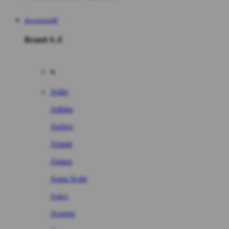
dewicasino88
Brand A-Z
A
Addo
Adidas
Airfree
Alamii
Amara
Aqua Scale
Asics
Aveeno