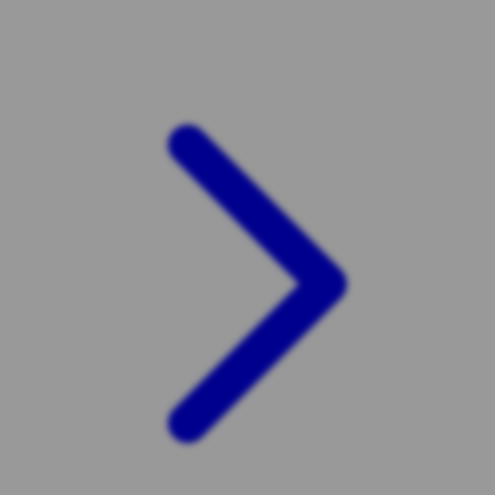
Twistshake
TY Toys
U
V
Veja
Vitaflow
Vtech
W
Waterland
Wellness