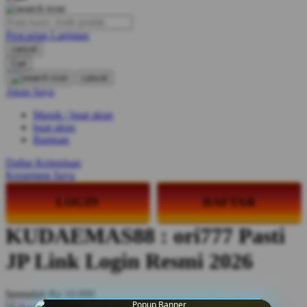
O
Pencarian Lanjutan
Oh Ma Grain
cancel
Okiedog
Cari
cancel
P
Akun Saya
Masuk / buat akun
Peachy
buat akun
Phil & Ted's
Bantuan
Philips Avent
Daftar Keinginan
Keranjang Saya
Pigeon
LOGIN
DAFTAR
Playgro
KUDAEMAS88 : ori777 Pasti
Poled Global
JP Link Login Resmi 2026
Ponycycle
Puma
Serendah
Rp 10.000
Pureats