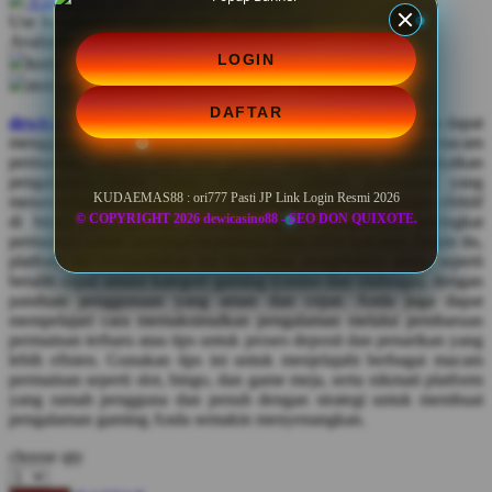
Earn
1.000.000
-
100.000.000
Bonus
Use Installment Options from
.
Laarn more
Q
Available for :
LOGIN
home delivery
QV Baby
store pickup
DAFTAR
dewicasino88
Setelah Anda mendaftar sebagai anggota, Anda dapat
R
menggunakan tips yang tersedia untuk menavigasi berbagai macam
permainan, seperti slot dan games meja, untuk meningkatkan
Real Shades
pengalaman online Anda. Misalnya, pilihlah permainan yang
KUDAEMAS88 : ori777 Pasti JP Link Login Resmi 2026
menawarkan poin tinggi atau coba strategi untuk penggunaan efektif
Red Castle
© COPYRIGHT 2026 dewicasino88 - SEO DON QUIXOTE.
di bingo dan taruhan olahraga, seperti menganalisis peringkat
permainan untuk membuat keputusan yang lebih hati-hati. Selain itu,
Ribbon Madness
platform ini menyediakan ten tips untuk pengelolaan akun, seperti
beralih cepat antara kategori gaming (casino dan olahraga), dengan
S
panduan penggunaan yang aman dan cepat. Anda juga dapat
mempelajari cara memaksimalkan pengalaman melalui pembaruan
Sebamed
permainan terbaru atau tips untuk proses deposit dan penarikan yang
lebih efisien. Gunakan tips ini untuk menjelajahi berbagai macam
Silver Cross
permainan seperti slot, bingo, dan game meja, serta nikmati platform
yang ramah pengguna dan penuh dengan strategi untuk membuat
Simply Idea
pengalaman gaming Anda semakin menyenangkan.
Skip Hop
choose qty
Spectra