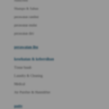
Sunscreen
London Taxi
Shampo & Sabun
Love To Dream
perawatan rambut
perawatan mulut
M
perawatan diri
Magformers
Mama's Choice
perawatan ibu
Mamas&Papas
kesehatan & kebersihan
Mamaway
Tissue basah
Maxi Cosi
Laundry & Cleaning
Megabloks
Medical
Micro
Air Purifier & Humidifier
MiDeer
Mimi & Lula
potty