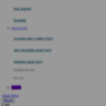
Mini Monkey
Moby
bak mandi
Momami
handuk
Mothercare
SITUS SLOT
Mustela
ayunan dan walker bayi
My Buddy Tag
My K
alas bermain anak bayi
N
mainan anak bayi
Naif
mothercare toys
Nike
elc toys
Nordic Natural
SLOT
Nuby
Akun Saya
Nuna
Masuk
Cari