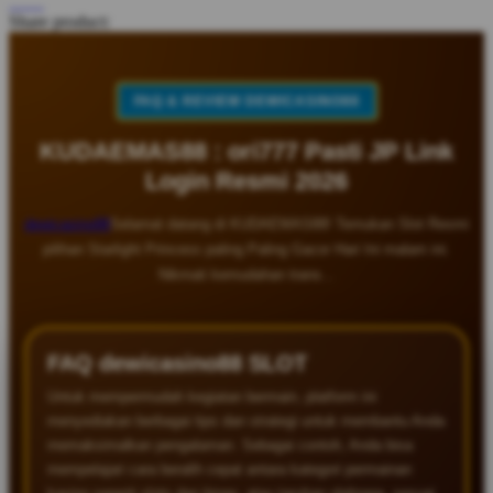
Share product:
FAQ & REVIEW DEWICASINO88
KUDAEMAS88 : ori777 Pasti JP Link
Login Resmi 2026
dewicasino88
Selamat datang di KUDAEMAS88! Temukan Slot Resmi
pilihan Starlight Princess paling Paling Gacor Hari Ini malam ini.
Nikmati kemudahan trans...
FAQ dewicasino88 SLOT
Untuk mempermudah kegiatan bermain, platform ini
menyediakan berbagai tips dan strategi untuk membantu Anda
memaksimalkan pengalaman. Sebagai contoh, Anda bisa
mempelajari cara beralih cepat antara kategori permainan