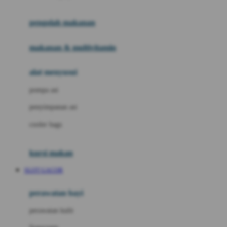
Joie
pengolah makanan
Joolz
Jujube
makanan & multivitamin
K
alat menyusui
Kiddycuts
pompa asi
Kumon
penyimpanan asi
L
cooler bags
Leapfrog
kursi makan
Leclerc
SLOT GACOR
Lee Vierra
Lillebaby
perawatan bayi
Little Bird Told Me
perawatan kulit
Little Miss Janis