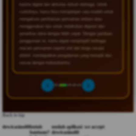
menawarkan panduan tentang cara mudah mengelola
akun, seperti beralih cepat antara kategori permainan
atau memeriksa riwayat aktivitas secara teratur.
Jangan lupa, akses update terbaru untuk menikmati
permainan baru dan fitur-fitur menarik!
‹
›
Back to top
dewicasino88
butuh
unduh aplikasi
we accept
bantuan?
dewicasino88
hubungi
kami
dewicasino88
SLOT
Direktorat Jenderal
hubungi
ikuti kami di
dewicasino88