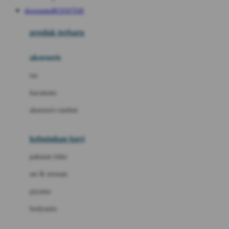
Awan
dewicasino88 DAFTAR
Azetabio
produk terbaru
B
aksesoris
Baabaasheepz
tas
Babiators
kacamata
Baby Dove
aksesoris rambut
Baby Jogger
Baby Rovega
kebutuhan bayi
Babybee
pakaian tidur
Banana Boat
set & terusan
Banz
piyama
Barbie
bodysuits
Beaba