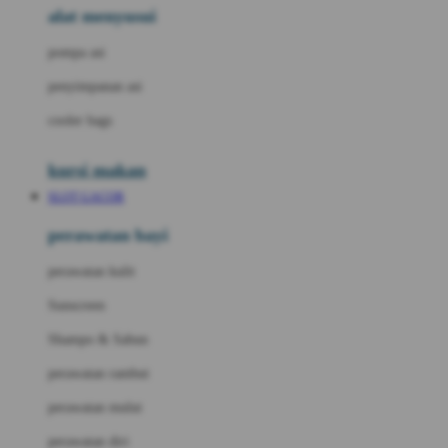
alat menyusui
pompa asi
penyimpanan asi
cooler bags
kursi makan
SLOT GACOR
perawatan bayi
perawatan kulit
Sunscreen
Shampo & Sabun
perawatan rambut
perawatan mulut
perawatan diri