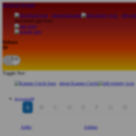
lewati ke Konten
download apps
gift reg
download app from:
Bahasa
ID
Toggle Nav
about Kanmo Circle
dewicasino88
A
B
C
D
E
F
G
H
Addo
Adidas