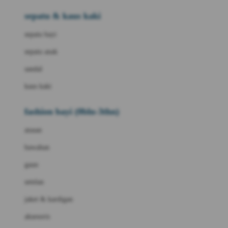
sepatu & kaus kaki
sepatu bayi
sepatu anak
sandal
kaus kaki
fashion bayi (0bln-3thn)
atasan
bawahan
gaun
setelan
jaket & kardigan
aksesoris