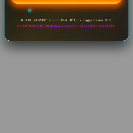
KUDAEMAS88 : ori777 Pasti JP Link Login Resmi 2026
© COPYRIGHT 2026 dewicasino88 - SEO DON QUIXOTE.