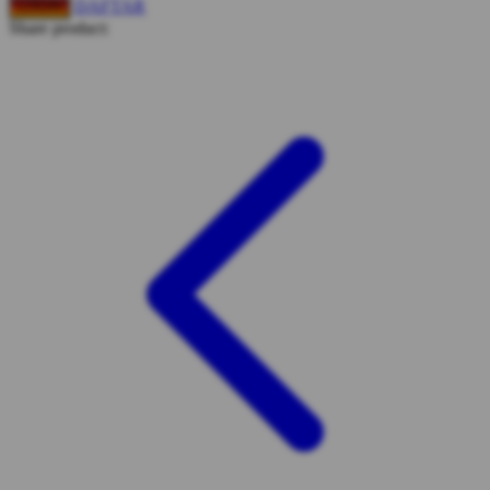
DAFTAR
LOGIN
Squishmallows
Share product:
Starbooks
Stick-O
Stokke
Sudocrem
Sumimo
Sunnylife
Sun-Staches
Swimava
T
Tommee Tippee
Trunki
Tutti Bambini