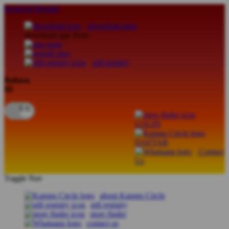
lewati ke Konten
download apps
download app from:
gift registry
Bahasa
ID
LOGIN
DAFTAR
Contact
Us
Toggle Nav
about Kanmo Circle
gift registry
store finder
contact us