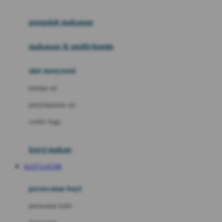
Joie
pengolah makanan
Joolz
Jujube
makanan & multivitamin
K
alat menyusui
Kiddycuts
pompa asi
Kumon
penyimpanan asi
L
cooler bags
Leapfrog
kursi makan
Leclerc
SLOT GACOR
Lee Vierra
Lillebaby
perawatan bayi
Little Bird Told Me
perawatan kulit
Little Miss Janis