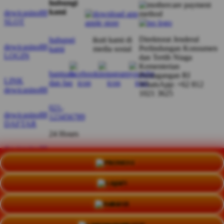
Perlindungan Konsumen
kami
media sosial
LOGIN
dan Tertib Niaga
Kementerian
bantuan
Perdagangan RI
LINK
dan faq
WhatsApp: +62 812
dewicasino88
1021 3625
021-
dewicasino88
123456789
DAFTAR
24 Hours
dewicasino88
LINK
DAFTAR
dewicasino88
PROMO
dewicasino88
TOGEL
LOGIN
SITUS
DAFTAR
dewicasino88