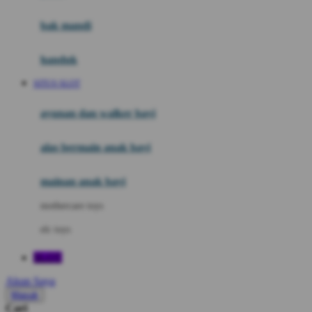
Mini Monkey
Moby
bak mandi
Momami
handuk
Mothercare
SITUS SLOT
Mustela
ayunan dan walker bayi
My Buddy Tag
My K
alas bermain anak bayi
N
mainan anak bayi
Naif
mothercare toys
Nike
elc toys
Nordic Natural
SLOT
Nuby
Akun Saya
Nuna
Masuk
Cari