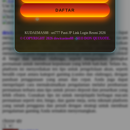
Earn
1.000.000
-
100.000.000
Bonus
Use Installment Options from
.
Laarn more
Q
DAFTAR
Available for :
home delivery
QV Baby
store pickup
dewicasino88
Setelah Anda mendaftar sebagai anggota, Anda dapat
KUDAEMAS88 : ori777 Pasti JP Link Login Resmi 2026
R
menggunakan tips yang tersedia untuk menavigasi berbagai macam
© COPYRIGHT 2026 dewicasino88 - SEO DON QUIXOTE.
permainan, seperti slot dan games meja, untuk meningkatkan
Real Shades
pengalaman online Anda. Misalnya, pilihlah permainan yang
menawarkan poin tinggi atau coba strategi untuk penggunaan efektif
Red Castle
di bingo dan taruhan olahraga, seperti menganalisis peringkat
permainan untuk membuat keputusan yang lebih hati-hati. Selain itu,
Ribbon Madness
platform ini menyediakan ten tips untuk pengelolaan akun, seperti
beralih cepat antara kategori gaming (casino dan olahraga), dengan
S
panduan penggunaan yang aman dan cepat. Anda juga dapat
mempelajari cara memaksimalkan pengalaman melalui pembaruan
Sebamed
permainan terbaru atau tips untuk proses deposit dan penarikan yang
lebih efisien. Gunakan tips ini untuk menjelajahi berbagai macam
Silver Cross
permainan seperti slot, bingo, dan game meja, serta nikmati platform
yang ramah pengguna dan penuh dengan strategi untuk membuat
Simply Idea
pengalaman gaming Anda semakin menyenangkan.
Skip Hop
choose qty
Spectra