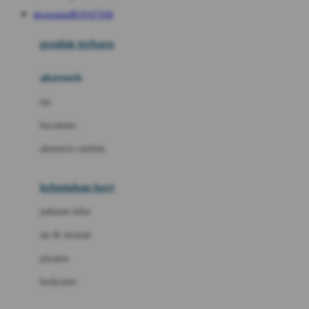
Awan
dewicasino88 DAFTAR
Azetabio
produk terbaru
B
aksesoris
Baabaasheepz
tas
Babiators
kacamata
Baby Dove
aksesoris rambut
Baby Jogger
Baby Rovega
kebutuhan bayi
Babybee
pakaian tidur
Banana Boat
set & terusan
Banz
piyama
Barbie
bodysuits
Beaba