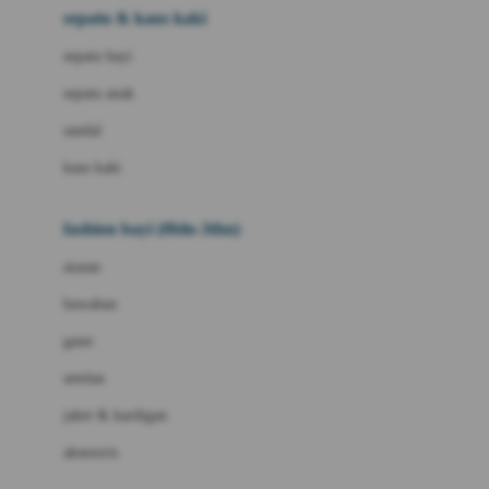
Beauty Barn
sepatu & kaus kaki
Bio Oil
sepatu bayi
Biolane
sepatu anak
Bite Fighters
sandal
Bizzi Growin
kaus kaki
Blackmores
fashion bayi (0bln-3thn)
Blooming Marvellous
atasan
Bonnels
bawahan
Bravado
gaun
Bruder
setelan
Brush Baby
jaket & kardigan
Buds Organics
aksesoris
Bugaboo