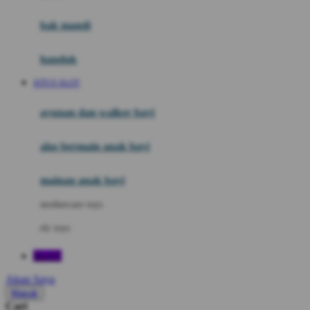
Mini Monkey
Moby
bak mandi
Momami
handuk
Mothercare
SITUS SLOT
Mustela
ayunan dan walker bayi
My Buddy Tag
My K
alas bermain anak bayi
N
mainan anak bayi
Naif
mothercare toys
Nike
elc toys
Nordic Natural
SLOT
Nuby
Akun Saya
Nuna
Masuk
Cari