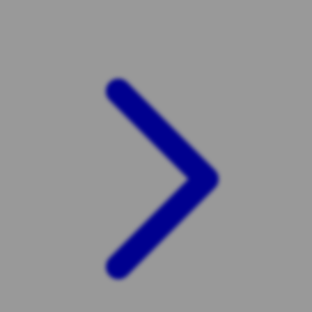
Twistshake
TY Toys
U
V
Veja
Vitaflow
Vtech
W
Waterland
Wellness