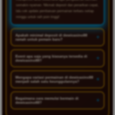
semakin nyaman. Nikmati deposit dan penarikan cepat,
lalu cek update pembaruan permainan terbaru setiap
minggu untuk raih poin tinggi!
Apakah minimal deposit di dewicasino88
+
ramah untuk pemain baru?
Platform ini menyediakan beragam pilihan permainan
online untuk Anda nikmati, mulai dari digital slots dan
Event apa saja yang biasanya tersedia di
+
dewicasino88?
bingo hingga table games dan sports-related gaming.
Sebagai contoh, selain mengakses beragam pilihan
Setelah mendaftar, anggota dapat menggunakan tips
game yang tersedia, Anda juga dapat mempelajari
untuk menavigasi berbagai permainan kasino, slot,
Mengapa variasi permainan di dewicasino88
strategize untuk meningkatkan peluang bermain seperti
+
menjadi salah satu keunggulannya?
bingo, dan taruhan olahraga di platform ini. Misalnya,
menganalisis peringkat permainan untuk membuat
para pemain bisa memilih permainan yang memiliki poin
keputusan lebih hati-hati dalam taruhan olahraga. Cara
Platform ini memungkinkan kamu untuk menjelajahi
tinggi atau strategi seperti menganalisis peringkat
ini dapat membantu Anda lebih menikmati pengalaman
berbagai macam permainan online, seperti slot, bingo,
Bagaimana cara memulai bermain di
permainan dalam kategori olahraga untuk membuat
+
berpartisipasi dalam berbagai macam event olahraga.
dewicasino88?
dan berbagai jenis permainan meja. Misalnya, kamu
keputusan yang lebih hati-hati. Selain itu, pengguna
Selain itu, platform ini menawarkan tips untuk
bisa mencoba slot dengan hadiah-hadiah menarik atau
dapat mengakses tips tentang cara mendaftar gratis
Setelah daftar akun selesai, kamu bisa menggunakan
manajemen akun yang efektif, seperti beralih dengan
menantang dirimu dalam game bingo dengan strategi