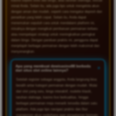
kasino seperti slots dan bingo, atau taruhan olahraga, sesuai
minat Anda. Selain itu, ada juga tips untuk mengelola akun
dengan aman dan mudah, seperti cara mengatur deposit dan
penarikan yang lebih cepat. Selain itu, Anda dapat
menemukan sepuluh cara untuk mendalami platform ini,
misalnya dengan mengikuti pembaruan permainan terbaru
atau mempelajari strategi untuk meningkatkan peringkat
dalam bingo. Dengan panduan praktis ini, pengguna dapat
menjelajah berbagai permainan dengan lebih maksimal dan
menyenangkan.
Apa yang membuat dewicasino88 berbeda
+
dari situs slot online lainnya?
Setelah register sebagai anggota, Anda langsung bisa
beralih antar kategori permainan dengan mudah. Mulai
dari slot yang seru, bingo interaktif, roulette klasik,
taruhan olahraga, kasino live berkualitas, hingga
berbagai permainan meja menarik tersedia dalam satu
platform. Ada juga tips navigasi praktis dan fitur
manajemen akun sederhana agar pengalaman bermain