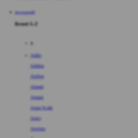
dewicasino88
Brand A-Z
A
Addo
Adidas
Airfree
Alamii
Amara
Aqua Scale
Asics
Aveeno