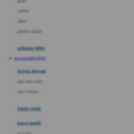
gaun
Dae Organics
setelan
Docare
jaket
Doona
pakaian dalam
Down To Earth
Drew
pakaian tidur
Dr. Brown's
dewicasino88 LOGIN
E
kereta dorong
ELC
bayi baru lahir
Ergobaby
usia 6 bulan+
Expert Care
koper anak
Ezyroller
kursi mobil
F
0-13 Kg