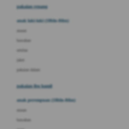
Buggygear
pakaian renang
Bumkins
anak laki-laki (18bln-8thn)
C
atasan
Cetaphil
bawahan
Chicco
setelan
Childlife
jaket
Clevamama
pakaian dalam
Cocolatte
Cottonseeds
pakaian ibu hamil
Cozy N Safe
anak perempuan (18bln-8thn)
Crane
atasan
Cybex
bawahan
D