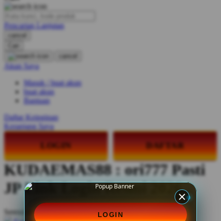
O
Pencarian Lanjutan
Oh Ma Grain
cancel
Okiedog
Cari
cancel
P
Akun Saya
Masuk / buat akun
Peachy
buat akun
Phil & Ted's
Bantuan
Philips Avent
Daftar Keinginan
Keranjang Saya
Pigeon
LOGIN
DAFTAR
Playgro
KUDAEMAS88 : ori777 Pasti
Poled Global
JP Link Login Resmi 2026
Ponycycle
Puma
Serendah
Rp 10.000
LOGIN
Pureats