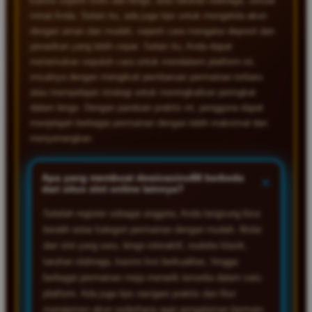
kasino seperti slots dan bingo, atau taruhan olahraga, sesuai
minat Anda. Selain itu, ada juga tips untuk mengelola akun
dengan aman dan mudah, seperti cara mengatur deposit dan
penarikan yang lebih cepat. Selain itu, Anda dapat
menemukan sepuluh cara untuk mendalami platform ini,
misalnya dengan mengikuti pembaruan permainan terbaru
atau mempelajari strategi untuk meningkatkan peringkat
dalam bingo. Dengan panduan praktis ini, pengguna dapat
menjelajah berbagai permainan dengan lebih maksimal dan
menyenangkan.
Apa yang membuat dewicasino88 berbeda
+
dari situs slot online lainnya?
Setelah register sebagai anggota, Anda langsung bisa
beralih antar kategori permainan dengan mudah. Mulai
dari slot yang seru, bingo interaktif, roulette klasik,
taruhan olahraga, kasino live berkualitas, hingga
berbagai permainan meja menarik tersedia dalam satu
platform. Ada juga tips navigasi praktis dan fitur
manajemen akun sederhana agar pengalaman bermain