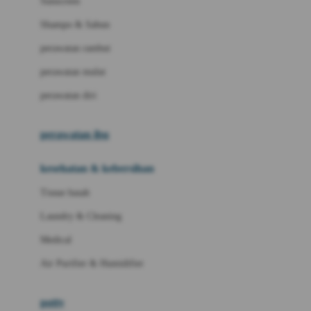
Sunscreen
London Taxi
Shampo & Sabun
Love To Dream
perawatan rambut
perawatan mulut
M
perawatan diri
Magformers
Mama's Choice
perawatan ibu
Mamas&Papas
kesehatan & kebersihan
Mamaway
Tissue basah
Maxi Cosi
Laundry & Cleaning
Megabloks
Medical
Micro
Air Purifier & Humidifier
MiDeer
Mimi & Lula
potty