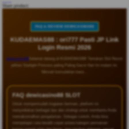
Share product:
FAQ & REVIEW DEWICASINO88
KUDAEMAS88 : ori777 Pasti JP Link
Login Resmi 2026
dewicasino88
Selamat datang di KUDAEMAS88! Temukan Slot Resmi
pilihan Starlight Princess paling Paling Gacor Hari Ini malam ini.
Nikmati kemudahan trans...
FAQ dewicasino88 SLOT
Untuk mempermudah kegiatan bermain, platform ini
menyediakan berbagai tips dan strategi untuk membantu Anda
memaksimalkan pengalaman. Sebagai contoh, Anda bisa
mempelajari cara beralih cepat antara kategori permainan