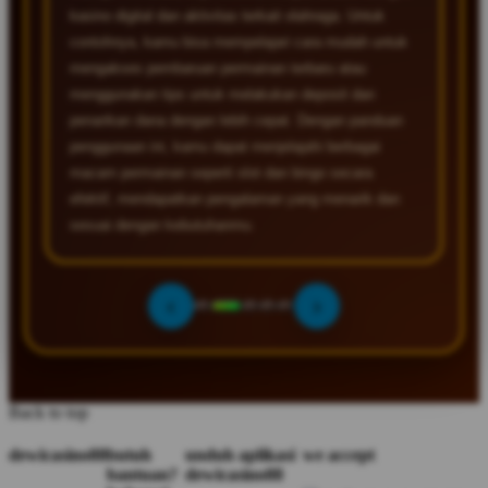
menawarkan panduan tentang cara mudah mengelola
akun, seperti beralih cepat antara kategori permainan
atau memeriksa riwayat aktivitas secara teratur.
Jangan lupa, akses update terbaru untuk menikmati
permainan baru dan fitur-fitur menarik!
‹
›
Back to top
dewicasino88
butuh
unduh aplikasi
we accept
bantuan?
dewicasino88
hubungi
kami
dewicasino88
SLOT
Direktorat Jenderal
hubungi
ikuti kami di
dewicasino88