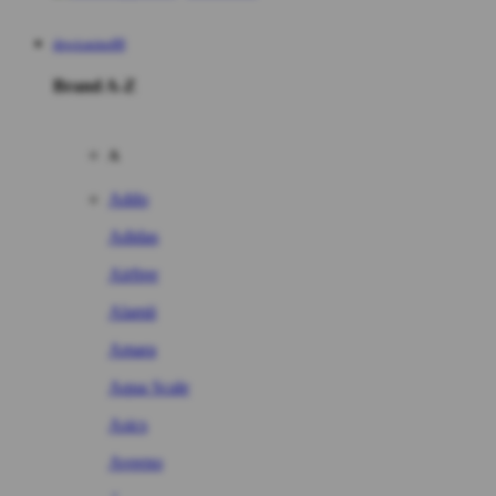
dewicasino88
Brand A-Z
A
Addo
Adidas
Airfree
Alamii
Amara
Aqua Scale
Asics
Aveeno