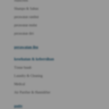
Sunscreen
London Taxi
Shampo & Sabun
Love To Dream
perawatan rambut
perawatan mulut
M
perawatan diri
Magformers
Mama's Choice
perawatan ibu
Mamas&Papas
kesehatan & kebersihan
Mamaway
Tissue basah
Maxi Cosi
Laundry & Cleaning
Megabloks
Medical
Micro
Air Purifier & Humidifier
MiDeer
Mimi & Lula
potty