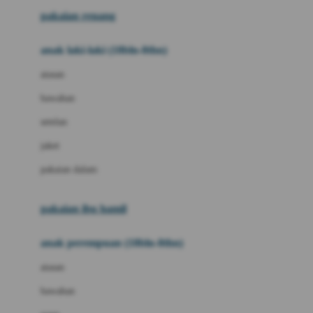
Buggygear
pakaian renang
Bumkins
anak laki-laki (18bln-8thn)
C
atasan
Cetaphil
bawahan
Chicco
setelan
Childlife
jaket
Clevamama
pakaian dalam
Cocolatte
Cottonseeds
pakaian ibu hamil
Cozy N Safe
anak perempuan (18bln-8thn)
Crane
atasan
Cybex
bawahan
D