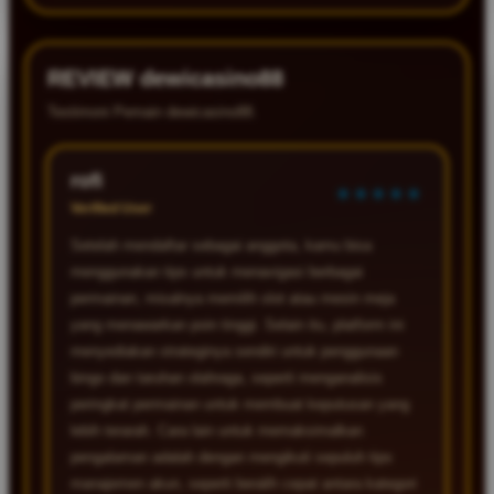
atau melihat promosi terbaru. Platform ini menyediakan
berbagai tips untuk menjelajahi platform. Misalnya,
cepat antara kategori game kasino dan aktivitas terkait
khusus. Selain itu, platform ini juga menyediakan
panduan penggunaan yang aman dan cepat untuk
kamu bisa mencoba strategi baru untuk permainan
olahraga. Anda dapat mengatur akun Anda dengan
pilihan untuk taruhan olahraga, dimana kamu dapat
mengelola akun, beralih antara kategori permainan, dan
bingo atau mempelajari cara menganalisis peringkat
mudah, memeriksa riwayat aktivitas, dan
mengikuti pertandingan favoritmu dan berpartisipasi
REVIEW dewicasino88
melakukan deposit maupun penarikan. Pengguna juga
dalam taruhan olahraga untuk mengambil keputusan
mengoptimalkan pengalaman bermain Anda secara
secara virtual. Untuk pengalaman yang lebih optimal,
bisa mendapatkan bantuan dukungan jika diperlukan.
Testimoni Pemain dewicasino88.
yang lebih tepat. Platform ini juga menyediakan
online. Platform ini juga memberikan informasi terbaru
terdapat tips dan strategi yang bisa kamu gunakan,
informasi tentang cara mengelola poin dan
tentang petunjuk menggunakan fitur-fitur platform dan
seperti mempelajari cara terbaik untuk mengelola
memanfaatkan promosi yang tersedia. Selain itu, kamu
update permainan yang terbaru. Dengan mempelajari
akunmu, mulai dari daftar (register) sebagai anggota
dina
bisa mendapatkan tips untuk navigasi cepat antar
tips dan strategi yang tersedia, Anda dapat
hingga memantau poin atau saldo. Pengguna juga
kategori permainan, seperti dari casino ke olahraga atau
Verified User
memaksimalkan pengalaman bermain dan menjelajahi
dapat dengan mudah beralih antara kategori permainan
sebaliknya. Bagi yang baru bergabung, ada panduan
berbagai macam game yang ditawarkan dengan cara
hanya dalam beberapa klik. Jadi, kamu dapat
mengenai cara daftar dan melakukan deposit serta
yang lebih mudah dan menyenangkan.
menikmati platform ini secara efektif dengan mengikuti
withdrawal dengan aman dan efisien. Dengan
alur penggunaan serta tips yang diberikan, untuk
mempelajari cara-cara ini, kamu akan lebih mudah
pengalaman bermain online yang menyenangkan dan
menikmati beragam game online seperti slot, table
optimal.
games, dan sports betting dengan menciptakan
pengalaman yang menyenangkan dan bermanfaat.