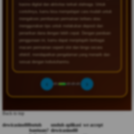
‹
›
Back to top
dewicasino88
butuh
unduh aplikasi
we accept
bantuan?
dewicasino88
hubungi
kami
dewicasino88
SLOT
Direktorat Jenderal
hubungi
ikuti kami di
dewicasino88