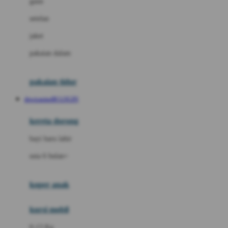
gaun
Dae Organics
setelan
Docare
jaket
Doona
pakaian dalam
Down To Earth
Drew
pakaian tidur
Dr. Brown's
dewicasino88 LOGIN
E
kereta dorong
ELC
bayi baru lahir
Ergobaby
usia 6 bulan+
Expert Care
koper anak
Ezyroller
kursi mobil
F
0-13 Kg