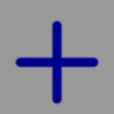
X
Xootz
Y
Yamatoya
Z
Zaxy
Zoggs
0-9
4Moms
59S