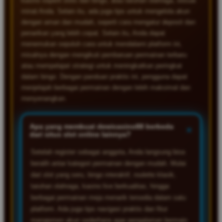
kasino seperti slots dan bingo, atau taruhan olahraga, sesuai
minat Anda. Selain itu, ada juga tips untuk mengelola akun
dengan aman dan mudah, seperti cara mengatur deposit dan
penarikan yang lebih cepat. Selain itu, Anda dapat
menemukan sepuluh cara untuk mendalami platform ini,
misalnya dengan mengikuti pembaruan permainan terbaru
atau mempelajari strategi untuk meningkatkan peringkat
dalam bingo. Dengan panduan praktis ini, pengguna dapat
menjelajah berbagai permainan dengan lebih maksimal dan
menyenangkan.
Apa yang membuat dewicasino88 berbeda
+
dari situs slot online lainnya?
Setelah register sebagai anggota, Anda langsung bisa
beralih antar kategori permainan dengan mudah. Mulai
dari slot yang seru, bingo interaktif, roulette klasik,
taruhan olahraga, kasino live berkualitas, hingga
berbagai permainan meja menarik tersedia dalam satu
platform. Ada juga tips navigasi praktis dan fitur
manajemen akun sederhana agar pengalaman bermain