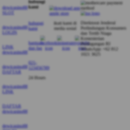
Perlindungan Konsumen
kami
media sosial
LOGIN
dan Tertib Niaga
Kementerian
bantuan
Perdagangan RI
LINK
dan faq
WhatsApp: +62 812
dewicasino88
1021 3625
021-
dewicasino88
123456789
DAFTAR
24 Hours
dewicasino88
LINK
DAFTAR
dewicasino88
dewicasino88
TOGEL
SITUS
dewicasino88