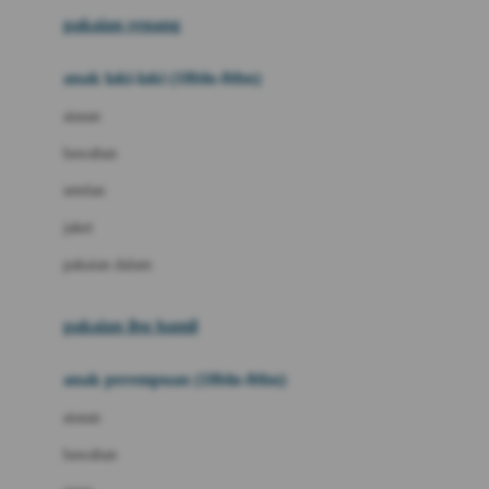
Buggygear
pakaian renang
Bumkins
anak laki-laki (18bln-8thn)
C
atasan
Cetaphil
bawahan
Chicco
setelan
Childlife
jaket
Clevamama
pakaian dalam
Cocolatte
Cottonseeds
pakaian ibu hamil
Cozy N Safe
anak perempuan (18bln-8thn)
Crane
atasan
Cybex
bawahan
D