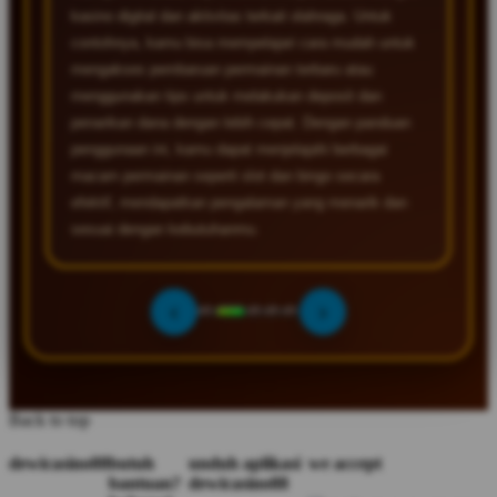
menawarkan panduan tentang cara mudah mengelola
akun, seperti beralih cepat antara kategori permainan
atau memeriksa riwayat aktivitas secara teratur.
Jangan lupa, akses update terbaru untuk menikmati
permainan baru dan fitur-fitur menarik!
‹
›
Back to top
dewicasino88
butuh
unduh aplikasi
we accept
bantuan?
dewicasino88
hubungi
kami
dewicasino88
SLOT
Direktorat Jenderal
hubungi
ikuti kami di
dewicasino88