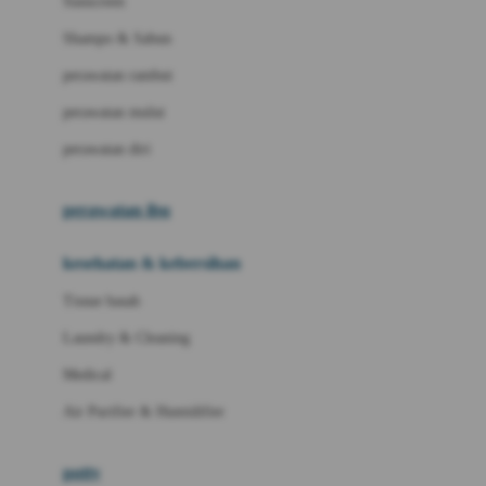
Sunscreen
London Taxi
Shampo & Sabun
Love To Dream
perawatan rambut
perawatan mulut
M
perawatan diri
Magformers
Mama's Choice
perawatan ibu
Mamas&Papas
kesehatan & kebersihan
Mamaway
Tissue basah
Maxi Cosi
Laundry & Cleaning
Megabloks
Medical
Micro
Air Purifier & Humidifier
MiDeer
Mimi & Lula
potty