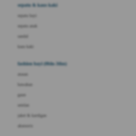
Beauty Barn
sepatu & kaus kaki
Bio Oil
sepatu bayi
Biolane
sepatu anak
Bite Fighters
sandal
Bizzi Growin
kaus kaki
Blackmores
fashion bayi (0bln-3thn)
Blooming Marvellous
atasan
Bonnels
bawahan
Bravado
gaun
Bruder
setelan
Brush Baby
jaket & kardigan
Buds Organics
aksesoris
Bugaboo