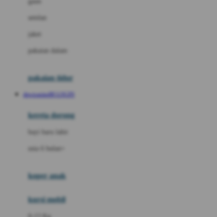
gaun
Dae Organics
setelan
Docare
jaket
Doona
pakaian dalam
Down To Earth
Drew
pakaian tidur
Dr. Brown's
dewicasino88 LOGIN
E
kereta dorong
ELC
bayi baru lahir
Ergobaby
usia 6 bulan+
Expert Care
koper anak
Ezyroller
kursi mobil
F
0-13 Kg