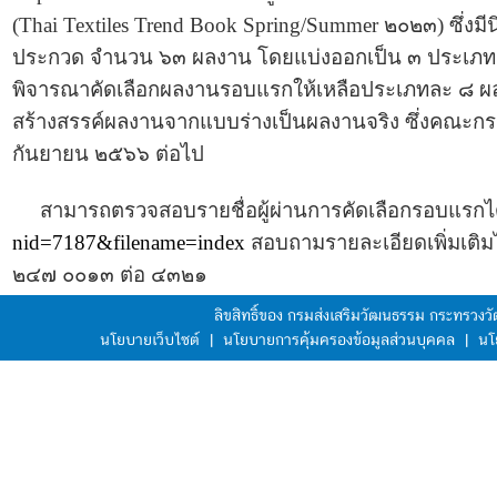
(Thai Textiles Trend Book Spring/Summer ๒๐๒๓) ซึ่งม
ประกวด จำนวน ๖๓ ผลงาน โดยแบ่งออกเป็น ๓ ประเภท ได้
พิจารณาคัดเลือกผลงานรอบแรกให้เหลือประเภทละ ๘ ผลงาน
สร้างสรรค์ผลงานจากแบบร่างเป็นผลงานจริง ซึ่งคณะกร
กันยายน ๒๕๖๖ ต่อไป
สามารถตรวจสอบรายชื่อผู้ผ่านการคัดเลือกรอบแรกได้
nid=7187&filename=index
สอบถามรายละเอียดเพิ่มเติม
๒๔๗ ๐๐๑๓ ต่อ ๔๓๒๑
ลิขสิทธิ์ของ กรมส่งเสริมวัฒนธรรม กระทรวง
นโยบายเว็บไซต์
|
นโยบายการคุ้มครองข้อมูลส่วนบุคคล
|
นโ