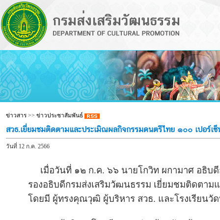
ข่าวสาร
>>
ข่าวประชาสัมพันธ์
สวธ.เยี่ยมชมติดตามและประเมิณผลกิจกรรมดนตรีไทย ๑๐๐ เปอร์เซ็นต
วันที่ 12 ก.ค. 2566
เมื่อวันที่ ๑๒ ก.ค. ๖๖ นายโกวิท ผกามาศ อธิบ
รองอธิบดีกรมส่งเสริมวัฒนธรรม เยี่ยมชมติดตาม
โดยมี ผู้ทรงคุณวุฒิ ผู้บริหาร สวธ. และโรงเรียนว