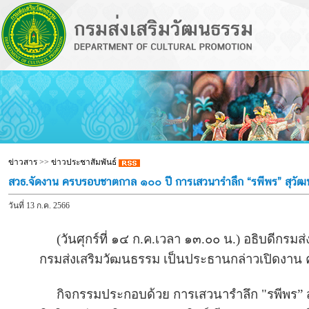
ข่าวสาร
>>
ข่าวประชาสัมพันธ์
สวธ.จัดงาน ครบรอบชาตกาล ๑๐๐ ปี การเสวนารำลึก “รพีพร” สุวัฒน์
วันที่ 13 ก.ค. 2566
(วันศุกร์ที่ ๑๔ ก.ค.เวลา ๑๓.๐๐ น.) อธิบดีกรมส
กรมส่งเสริมวัฒนธรรม เป็นประธานกล่าวเปิดงาน ค
กิจกรรมประกอบด้วย การเสวนารำลึก "รพีพร” สุว