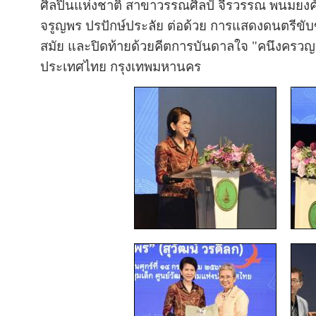
ศิลปินแห่งชาติ สาขาวรรณศิลป์ จีรวรรณ พนมยงค์
จรูญพร ปรปักษ์ประลัย ต่อด้วย การแสดงดนตรีขับข
สมัย และปิดท้ายด้วยคีตการบันดาลใจ "คนึงครวญ” 
ประเทศไทย กรุงเทพมหานคร