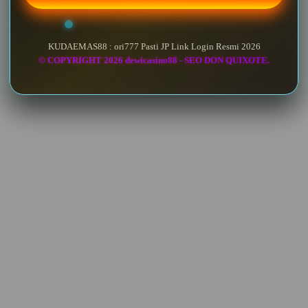
KUDAEMAS88 : ori777 Pasti JP Link Login Resmi 2026
© COPYRIGHT 2026 dewicasino88 - SEO DON QUIXOTE.