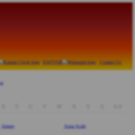
DAFTAR
Contact Us
us
S
T
U
V
W
X
Y
Z
0-9
Amara
Aqua Scale