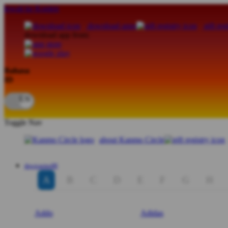
lewati ke Konten
download apps
gift reg
download app from:
Bahasa
ID
Toggle Nav
about Kanmo Circle
dewicasino88
A
B
C
D
E
F
G
H
Addo
Adidas