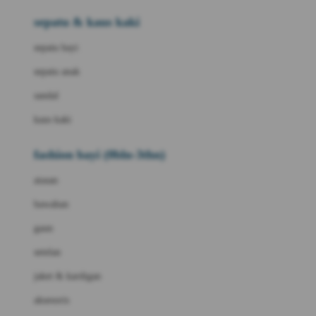
sepatu & kaus kaki
sepatu bayi
sepatu anak
sandal
kaus kaki
fashion bayi (0bln-3thn)
atasan
bawahan
gaun
setelan
jaket & kardigan
aksesoris