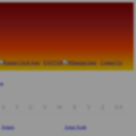
DAFTAR
Contact Us
us
S
T
U
V
W
X
Y
Z
0-9
Amara
Aqua Scale