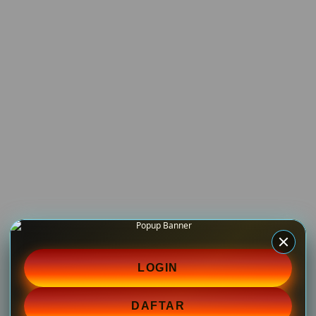
LOGIN
DAFTAR