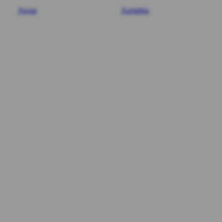
Awan
Azetabio