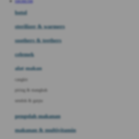
SBOBET88
botol
sterilizer & warmers
soothers & teethers
celemek
alat makan
cangkir
piring & mangkuk
sendok & garpu
pengolah makanan
makanan & multivitamin