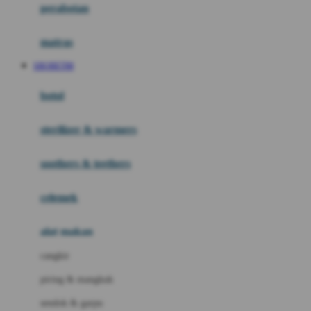
perabotan
Happy Tummy
Hauck
matras
Havaianas
SBOBET88
Hegen
botol
Hot Wheels
sterilizer & warmers
Hybrid
soothers & teethers
I
Inlacta DHA
celemek
Interlac
alat makan
Ivenet
cangkir
J
piring & mangkuk
Jack N Jill
sendok & garpu