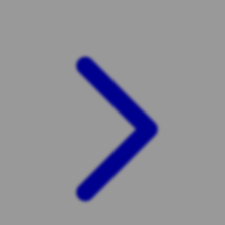
Twistshake
TY Toys
U
V
Veja
Vitaflow
Vtech
W
Waterland
Wellness