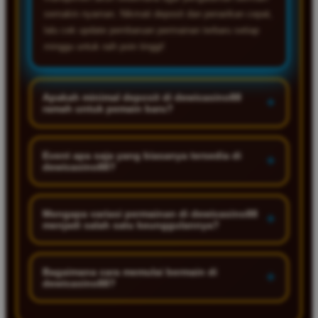
semakin nyaman. Nikmati deposit dan penarikan cepat,
lalu cek update pembaruan permainan terbaru setiap
minggu untuk raih poin tinggi!
Apakah minimal deposit di dewicasino88
+
ramah untuk pemain baru?
Platform ini menyediakan beragam pilihan permainan
online untuk Anda nikmati, mulai dari digital slots dan
Event apa saja yang biasanya tersedia di
+
dewicasino88?
bingo hingga table games dan sports-related gaming.
Sebagai contoh, selain mengakses beragam pilihan
Setelah mendaftar, anggota dapat menggunakan tips
game yang tersedia, Anda juga dapat mempelajari
untuk menavigasi berbagai permainan kasino, slot,
Mengapa variasi permainan di dewicasino88
strategize untuk meningkatkan peluang bermain seperti
+
menjadi salah satu keunggulannya?
bingo, dan taruhan olahraga di platform ini. Misalnya,
menganalisis peringkat permainan untuk membuat
para pemain bisa memilih permainan yang memiliki poin
keputusan lebih hati-hati dalam taruhan olahraga. Cara
Platform ini memungkinkan kamu untuk menjelajahi
tinggi atau strategi seperti menganalisis peringkat
ini dapat membantu Anda lebih menikmati pengalaman
berbagai macam permainan online, seperti slot, bingo,
Bagaimana cara memulai bermain di
permainan dalam kategori olahraga untuk membuat
+
berpartisipasi dalam berbagai macam event olahraga.
dewicasino88?
dan berbagai jenis permainan meja. Misalnya, kamu
keputusan yang lebih hati-hati. Selain itu, pengguna
Selain itu, platform ini menawarkan tips untuk
bisa mencoba slot dengan hadiah-hadiah menarik atau
dapat mengakses tips tentang cara mendaftar gratis
Setelah daftar akun selesai, kamu bisa menggunakan
manajemen akun yang efektif, seperti beralih dengan
menantang dirimu dalam game bingo dengan strategi