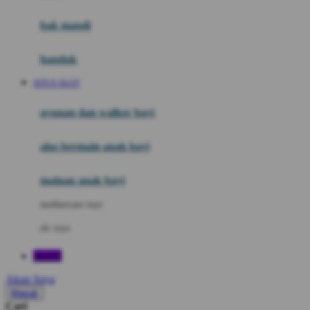
Mini Monkey
Moby
bak mandi
Momami
handuk
Mothercare
SITUS SLOT
Mustela
ayunan dan walker bayi
My Buddy Tag
My K
alas bermain anak bayi
N
mainan anak bayi
Naif
mothercare toys
Nike
elc toys
Nordic Natural
SLOT
Nuby
Akun Saya
Nuna
Masuk
Cari