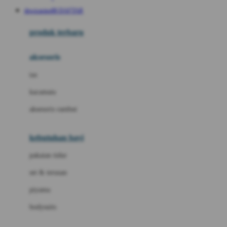
Awan
dewicasino88 DAFTAR
Azetabio
produk terbaru
B
aksesoris
Baabaasheepz
tas
Babiators
kacamata
Baby Dove
aksesoris rambut
Baby Jogger
Baby Rovega
kebutuhan bayi
Babybee
pakaian tidur
Banana Boat
set & terusan
Banz
piyama
Barbie
bodysuits
Beaba