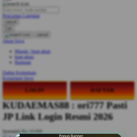
O
Pencarian Lanjutan
Oh Ma Grain
cancel
Okiedog
Cari
cancel
P
Akun Saya
Masuk / buat akun
Peachy
buat akun
Phil & Ted's
Bantuan
Philips Avent
Daftar Keinginan
Keranjang Saya
Pigeon
LOGIN
DAFTAR
Playgro
KUDAEMAS88 : ori777 Pasti
Poled Global
JP Link Login Resmi 2026
Ponycycle
Puma
Serendah
Rp 10.000
Pureats