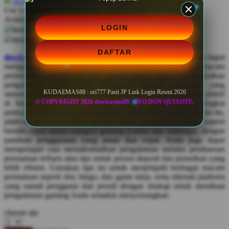
Earn
1.000.000
-
100.000.000
Bonus
Use Installment Options from
.
Laarn more
Q
Available for :
LOGIN
home delivery
QV Baby
store pickup
DAFTAR
dewicasino88
Setelah Anda mendaftar sebagai anggota, Anda dapat
R
menggunakan tips yang tersedia untuk menavigasi berbagai macam
permainan, seperti slot dan games meja, untuk meningkatkan
Real Shades
pengalaman online Anda. Misalnya, pilihlah permainan yang
KUDAEMAS88 : ori777 Pasti JP Link Login Resmi 2026
menawarkan poin tinggi atau coba strategi untuk penggunaan efektif
Red Castle
© COPYRIGHT 2026 dewicasino88 - SEO DON QUIXOTE.
di bingo dan taruhan olahraga, seperti menganalisis peringkat
permainan untuk membuat keputusan yang lebih hati-hati. Selain itu,
Ribbon Madness
platform ini menyediakan ten tips untuk pengelolaan akun, seperti
beralih cepat antara kategori gaming (casino dan olahraga), dengan
S
panduan penggunaan yang aman dan cepat. Anda juga dapat
mempelajari cara memaksimalkan pengalaman melalui pembaruan
Sebamed
permainan terbaru atau tips untuk proses deposit dan penarikan yang
lebih efisien. Gunakan tips ini untuk menjelajahi berbagai macam
Silver Cross
permainan seperti slot, bingo, dan game meja, serta nikmati platform
yang ramah pengguna dan penuh dengan strategi untuk membuat
Simply Idea
pengalaman gaming Anda semakin menyenangkan.
Skip Hop
choose qty
Spectra