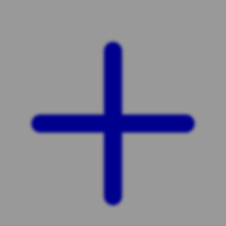
X
Xootz
Y
Yamatoya
Z
Zaxy
Zoggs
0-9
4Moms
59S