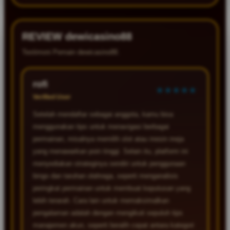
atau melihat promosi terbaru. Platform ini menyediakan
berbagai tips untuk menjelajahi platform. Misalnya,
cepat antara kategori game kasino dan aktivitas terkait
khusus. Selain itu, platform ini juga menyediakan
panduan penggunaan yang aman dan cepat untuk
kamu bisa mencoba strategi baru untuk permainan
olahraga. Anda dapat mengatur akun Anda dengan
pilihan untuk taruhan olahraga, dimana kamu dapat
mengelola akun, beralih antara kategori permainan, dan
bingo atau mempelajari cara menganalisis peringkat
mudah, memeriksa riwayat aktivitas, dan
mengikuti pertandingan favoritmu dan berpartisipasi
REVIEW dewicasino88
melakukan deposit maupun penarikan. Pengguna juga
dalam taruhan olahraga untuk mengambil keputusan
mengoptimalkan pengalaman bermain Anda secara
secara virtual. Untuk pengalaman yang lebih optimal,
bisa mendapatkan bantuan dukungan jika diperlukan.
Testimoni Pemain dewicasino88.
yang lebih tepat. Platform ini juga menyediakan
online. Platform ini juga memberikan informasi terbaru
terdapat tips dan strategi yang bisa kamu gunakan,
informasi tentang cara mengelola poin dan
tentang petunjuk menggunakan fitur-fitur platform dan
seperti mempelajari cara terbaik untuk mengelola
memanfaatkan promosi yang tersedia. Selain itu, kamu
update permainan yang terbaru. Dengan mempelajari
akunmu, mulai dari daftar (register) sebagai anggota
dina
bisa mendapatkan tips untuk navigasi cepat antar
tips dan strategi yang tersedia, Anda dapat
hingga memantau poin atau saldo. Pengguna juga
kategori permainan, seperti dari casino ke olahraga atau
Verified User
memaksimalkan pengalaman bermain dan menjelajahi
dapat dengan mudah beralih antara kategori permainan
sebaliknya. Bagi yang baru bergabung, ada panduan
berbagai macam game yang ditawarkan dengan cara
hanya dalam beberapa klik. Jadi, kamu dapat
mengenai cara daftar dan melakukan deposit serta
yang lebih mudah dan menyenangkan.
menikmati platform ini secara efektif dengan mengikuti
withdrawal dengan aman dan efisien. Dengan
alur penggunaan serta tips yang diberikan, untuk
mempelajari cara-cara ini, kamu akan lebih mudah
pengalaman bermain online yang menyenangkan dan
menikmati beragam game online seperti slot, table
optimal.
games, dan sports betting dengan menciptakan
pengalaman yang menyenangkan dan bermanfaat.