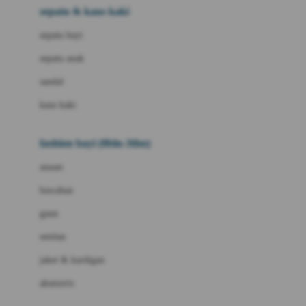
Beauty Barn
sepatu & kaus kaki
Bio Oil
sepatu bayi
Biolane
sepatu anak
Bite Fighters
sandal
Bizzi Growin
kaus kaki
Blackmores
fashion bayi (0bln-3thn)
Blooming Marvellous
atasan
Bonnels
bawahan
Bravado
gaun
Bruder
setelan
Brush Baby
jaket & kardigan
Buds Organics
aksesoris
Bugaboo