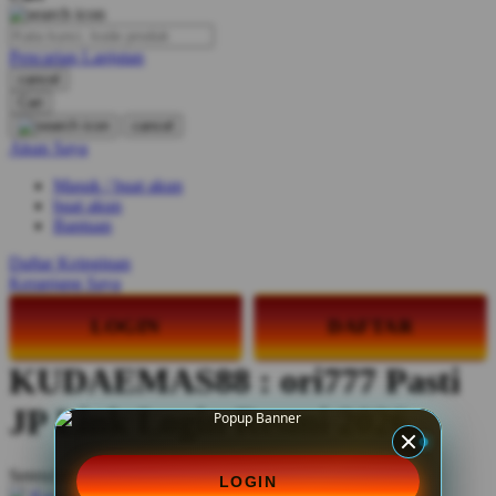
O
Pencarian Lanjutan
Oh Ma Grain
cancel
Okiedog
Cari
cancel
P
Akun Saya
Masuk / buat akun
Peachy
buat akun
Phil & Ted's
Bantuan
Philips Avent
Daftar Keinginan
Keranjang Saya
Pigeon
LOGIN
DAFTAR
Playgro
KUDAEMAS88 : ori777 Pasti
Poled Global
JP Link Login Resmi 2026
Ponycycle
Puma
Serendah
Rp 10.000
LOGIN
Pureats