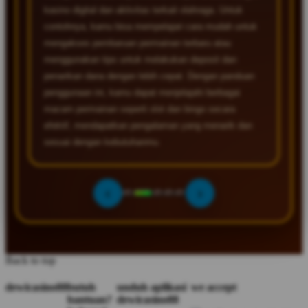
‹
›
Back to top
dewicasino88
butuh
unduh aplikasi
we accept
bantuan?
dewicasino88
hubungi
kami
dewicasino88
SLOT
Direktorat Jenderal
hubungi
ikuti kami di
dewicasino88