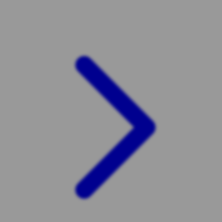
Twistshake
TY Toys
U
V
Veja
Vitaflow
Vtech
W
Waterland
Wellness