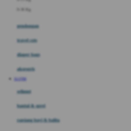
Felt So Sweet
0-36 Kg
Fisher Price
Flipper
gendongan
Friends Of Sally
travel cots
G
diaper bags
Gb
Geko
aksesoris
Graco
SLOT88
Gund
selimut
H
bantal & sprei
Habbie
Haenim
ranjang bayi & balita
Happy Horse