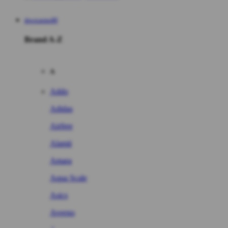
dewicasino88
Brand A-Z
A
Addo
Adidas
Airfree
Alamii
Amara
Aqua Scale
Asics
Aveeno