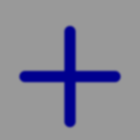
X
Xootz
Y
Yamatoya
Z
Zaxy
Zoggs
0-9
4Moms
59S