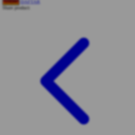
DAFTAR
LOGIN
Squishmallows
Share product:
Starbooks
Stick-O
Stokke
Sudocrem
Sumimo
Sunnylife
Sun-Staches
Swimava
T
Tommee Tippee
Trunki
Tutti Bambini