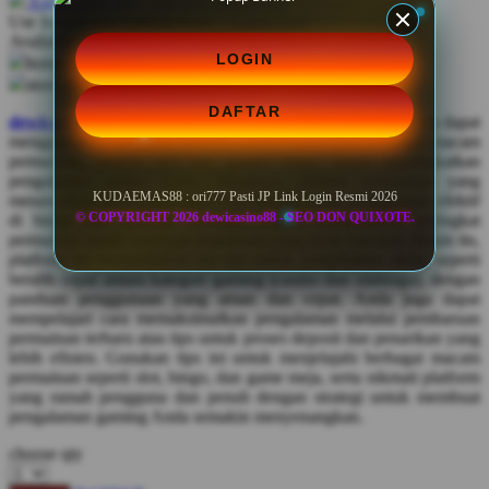
Earn
1.000.000
-
100.000.000
Bonus
Use Installment Options from
.
Laarn more
Q
Available for :
LOGIN
home delivery
QV Baby
store pickup
DAFTAR
dewicasino88
Setelah Anda mendaftar sebagai anggota, Anda dapat
R
menggunakan tips yang tersedia untuk menavigasi berbagai macam
permainan, seperti slot dan games meja, untuk meningkatkan
Real Shades
pengalaman online Anda. Misalnya, pilihlah permainan yang
KUDAEMAS88 : ori777 Pasti JP Link Login Resmi 2026
menawarkan poin tinggi atau coba strategi untuk penggunaan efektif
Red Castle
© COPYRIGHT 2026 dewicasino88 - SEO DON QUIXOTE.
di bingo dan taruhan olahraga, seperti menganalisis peringkat
permainan untuk membuat keputusan yang lebih hati-hati. Selain itu,
Ribbon Madness
platform ini menyediakan ten tips untuk pengelolaan akun, seperti
beralih cepat antara kategori gaming (casino dan olahraga), dengan
S
panduan penggunaan yang aman dan cepat. Anda juga dapat
mempelajari cara memaksimalkan pengalaman melalui pembaruan
Sebamed
permainan terbaru atau tips untuk proses deposit dan penarikan yang
lebih efisien. Gunakan tips ini untuk menjelajahi berbagai macam
Silver Cross
permainan seperti slot, bingo, dan game meja, serta nikmati platform
yang ramah pengguna dan penuh dengan strategi untuk membuat
Simply Idea
pengalaman gaming Anda semakin menyenangkan.
Skip Hop
choose qty
Spectra