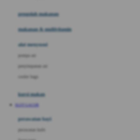
Joie
pengolah makanan
Joolz
Jujube
makanan & multivitamin
K
alat menyusui
Kiddycuts
pompa asi
Kumon
penyimpanan asi
L
cooler bags
Leapfrog
kursi makan
Leclerc
SLOT GACOR
Lee Vierra
Lillebaby
perawatan bayi
Little Bird Told Me
perawatan kulit
Little Miss Janis