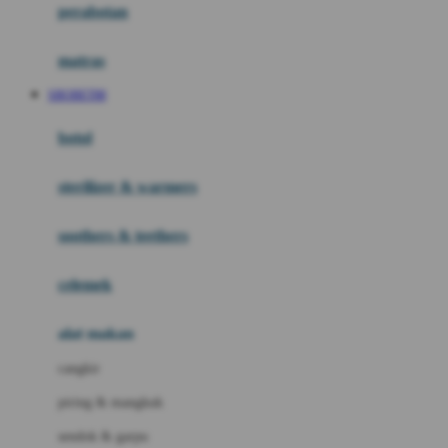
perabotan
Happy Tummy
Hauck
matras
Havaianas
SBOBET88
Hegen
botol
Hot Wheels
sterilizer & warmers
Hybrid
soothers & teethers
I
Inlacta DHA
celemek
Interlac
alat makan
Ivenet
cangkir
J
piring & mangkuk
Jack N Jill
sendok & garpu