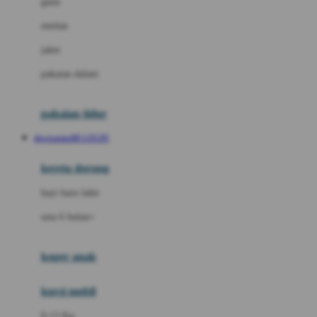
gaun
Dae Organics
setelan
Docare
jaket
Doona
pakaian dalam
Down To Earth
Drew
pakaian tidur
Dr. Brown's
dewicasino88 LOGIN
E
kereta dorong
ELC
bayi baru lahir
Ergobaby
usia 6 bulan+
Expert Care
koper anak
Ezyroller
kursi mobil
F
0-13 Kg