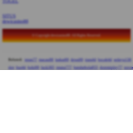
© Copyright dewicasino88. All Rights Reserved.
Related:
intan77
macau88
laskar89
dewa99
tiara4d
bocah4d
sedayu138
slot
bus4d
hoki99
luck365
istana777
bandarbola855
doremiplay77
nova