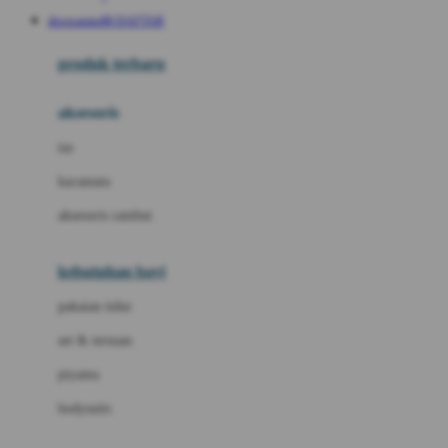
Awan
dewicasino88 DAFTAR
Azetabio
produk terbaru
B
aksesoris
Baabaasheepz
tas
Babiators
kacamata
Baby Dove
aksesoris rambut
Baby Jogger
Baby Rovega
kebutuhan bayi
Babybee
pakaian tidur
Banana Boat
set & terusan
Banz
piyama
Barbie
bodysuits
Beaba