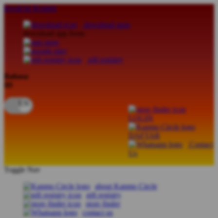
lewati ke Konten
download apps
download app from:
gift registry
Bahasa
ID
LOGIN
DAFTAR
Contact
Us
Toggle Nav
about Kanmo Circle
gift registry
store finder
contact us