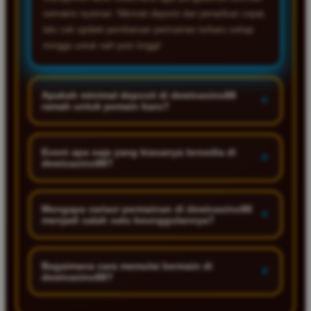
semakin nyaman. Nikmati deposit dan penarikan cepat,
lalu cek update pembaruan permainan terbaru setiap
minggu untuk raih poin tinggi!
Apakah minimal deposit di dewicasino88
+
ramah untuk pemain baru?
Platform ini menyediakan beragam pilihan permainan
online untuk Anda nikmati, mulai dari digital slots dan
Event apa saja yang biasanya tersedia di
+
dewicasino88?
bingo hingga table games dan sports-related gaming.
Sebagai contoh, selain mengakses beragam pilihan
Setelah mendaftar, anggota dapat menggunakan tips
game yang tersedia, Anda juga dapat mempelajari
untuk menavigasi berbagai permainan kasino, slot,
Mengapa variasi permainan di dewicasino88
strategize untuk meningkatkan peluang bermain seperti
+
menjadi salah satu keunggulannya?
bingo, dan taruhan olahraga di platform ini. Misalnya,
menganalisis peringkat permainan untuk membuat
para pemain bisa memilih permainan yang memiliki poin
keputusan lebih hati-hati dalam taruhan olahraga. Cara
Platform ini memungkinkan kamu untuk menjelajahi
tinggi atau strategi seperti menganalisis peringkat
ini dapat membantu Anda lebih menikmati pengalaman
berbagai macam permainan online, seperti slot, bingo,
Bagaimana cara memulai bermain di
permainan dalam kategori olahraga untuk membuat
+
berpartisipasi dalam berbagai macam event olahraga.
dewicasino88?
dan berbagai jenis permainan meja. Misalnya, kamu
keputusan yang lebih hati-hati. Selain itu, pengguna
Selain itu, platform ini menawarkan tips untuk
bisa mencoba slot dengan hadiah-hadiah menarik atau
dapat mengakses tips tentang cara mendaftar gratis
Setelah daftar akun selesai, kamu bisa menggunakan
manajemen akun yang efektif, seperti beralih dengan
menantang dirimu dalam game bingo dengan strategi