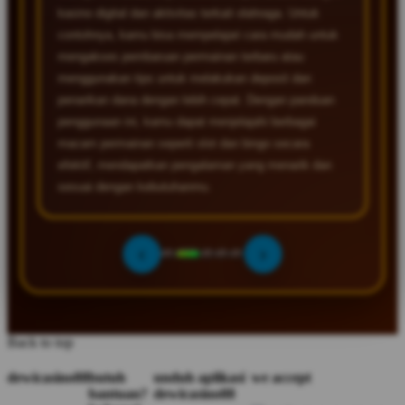
‹
›
Back to top
dewicasino88
butuh
unduh aplikasi
we accept
bantuan?
dewicasino88
hubungi
kami
dewicasino88
SLOT
Direktorat Jenderal
hubungi
ikuti kami di
dewicasino88