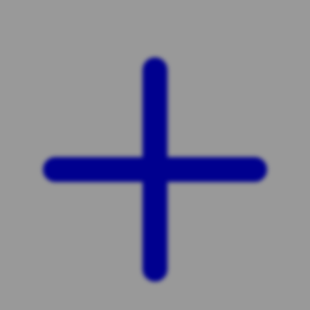
X
Xootz
Y
Yamatoya
Z
Zaxy
Zoggs
0-9
4Moms
59S