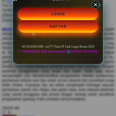
Earn
1.000.000
-
100.000.000
Bonus
Use Installment Options from
.
Laarn more
Q
Available for :
LOGIN
home delivery
QV Baby
store pickup
DAFTAR
dewicasino88
Setelah Anda mendaftar sebagai anggota, Anda dapat
R
menggunakan tips yang tersedia untuk menavigasi berbagai macam
permainan, seperti slot dan games meja, untuk meningkatkan
Real Shades
pengalaman online Anda. Misalnya, pilihlah permainan yang
KUDAEMAS88 : ori777 Pasti JP Link Login Resmi 2026
menawarkan poin tinggi atau coba strategi untuk penggunaan efektif
Red Castle
© COPYRIGHT 2026 dewicasino88 - SEO DON QUIXOTE.
di bingo dan taruhan olahraga, seperti menganalisis peringkat
permainan untuk membuat keputusan yang lebih hati-hati. Selain itu,
Ribbon Madness
platform ini menyediakan ten tips untuk pengelolaan akun, seperti
beralih cepat antara kategori gaming (casino dan olahraga), dengan
S
panduan penggunaan yang aman dan cepat. Anda juga dapat
mempelajari cara memaksimalkan pengalaman melalui pembaruan
Sebamed
permainan terbaru atau tips untuk proses deposit dan penarikan yang
lebih efisien. Gunakan tips ini untuk menjelajahi berbagai macam
Silver Cross
permainan seperti slot, bingo, dan game meja, serta nikmati platform
yang ramah pengguna dan penuh dengan strategi untuk membuat
Simply Idea
pengalaman gaming Anda semakin menyenangkan.
Skip Hop
choose qty
Spectra