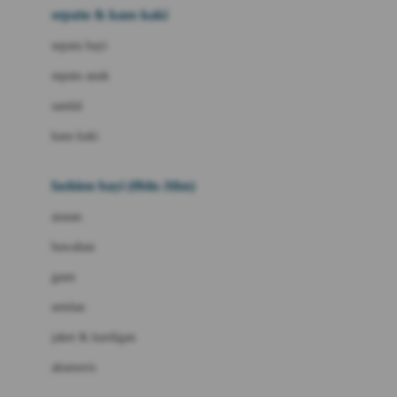
Beauty Barn
sepatu & kaus kaki
Bio Oil
sepatu bayi
Biolane
sepatu anak
Bite Fighters
sandal
Bizzi Growin
kaus kaki
Blackmores
fashion bayi (0bln-3thn)
Blooming Marvellous
atasan
Bonnels
bawahan
Bravado
gaun
Bruder
setelan
Brush Baby
jaket & kardigan
Buds Organics
aksesoris
Bugaboo