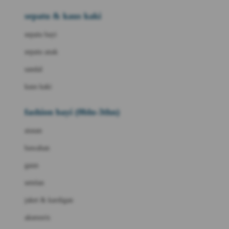
sepatu & kaus kaki
sepatu bayi
sepatu anak
sandal
kaus kaki
fashion bayi (0bln-3thn)
atasan
bawahan
gaun
setelan
jaket & kardigan
aksesoris