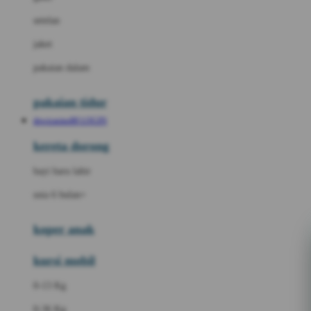
setelan
jaket
pakaian dalam
pakaian tidur
dewicasino88 LOGIN
kereta dorong
bayi baru lahir
usia 6 bulan+
koper anak
kursi mobil
0-13 Kg
0-36 Kg