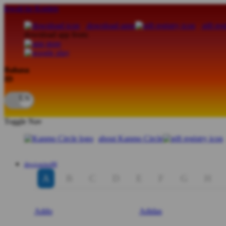
lewati ke Konten
download apps
gift reg
download app from:
Bahasa
ID
Toggle Nav
about Kanmo Circle
dewicasino88
A
B
C
D
E
F
G
H
Addo
Adidas