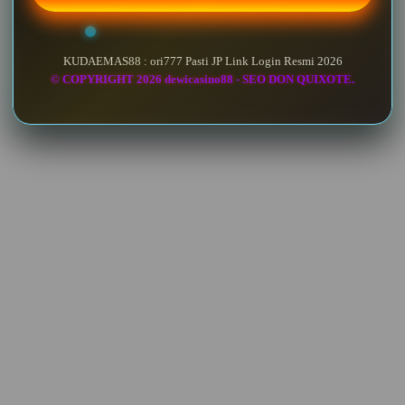
KUDAEMAS88 : ori777 Pasti JP Link Login Resmi 2026
© COPYRIGHT 2026 dewicasino88 - SEO DON QUIXOTE.