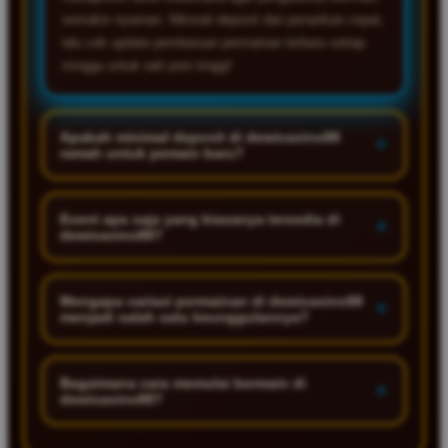
semakin nyaman. Nikmati deposit dan penarikan cepat,
lalu cek update pembaruan permainan terbaru setiap
minggu untuk raih poin tinggi!
Apakah minimal deposit di dewicasino88
+
ramah untuk pemain baru?
Platform ini menyediakan beragam pilihan permainan
online untuk Anda nikmati, mulai dari digital slots dan
Event apa saja yang biasanya tersedia di
+
dewicasino88?
bingo hingga table games dan sports-related gaming.
Sebagai contoh, selain mengakses beragam pilihan
Setelah mendaftar, anggota dapat menggunakan tips
game yang tersedia, Anda juga dapat mempelajari
untuk menavigasi berbagai permainan kasino, slot,
Mengapa variasi permainan di dewicasino88
strategize untuk meningkatkan peluang bermain seperti
+
menjadi salah satu keunggulannya?
bingo, dan taruhan olahraga di platform ini. Misalnya,
menganalisis peringkat permainan untuk membuat
para pemain bisa memilih permainan yang memiliki poin
keputusan lebih hati-hati dalam taruhan olahraga. Cara
Platform ini memungkinkan kamu untuk menjelajahi
tinggi atau strategi seperti menganalisis peringkat
ini dapat membantu Anda lebih menikmati pengalaman
berbagai macam permainan online, seperti slot, bingo,
Bagaimana cara memulai bermain di
permainan dalam kategori olahraga untuk membuat
+
berpartisipasi dalam berbagai macam event olahraga.
dewicasino88?
dan berbagai jenis permainan meja. Misalnya, kamu
keputusan yang lebih hati-hati. Selain itu, pengguna
Selain itu, platform ini menawarkan tips untuk
bisa mencoba slot dengan hadiah-hadiah menarik atau
dapat mengakses tips tentang cara mendaftar gratis
Setelah daftar akun selesai, kamu bisa menggunakan
manajemen akun yang efektif, seperti beralih dengan
menantang dirimu dalam game bingo dengan strategi