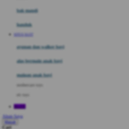
Mini Monkey
Moby
bak mandi
Momami
handuk
Mothercare
SITUS SLOT
Mustela
ayunan dan walker bayi
My Buddy Tag
My K
alas bermain anak bayi
N
mainan anak bayi
Naif
mothercare toys
Nike
elc toys
Nordic Natural
SLOT
Nuby
Akun Saya
Nuna
Masuk
Cari