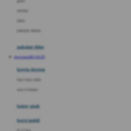
gaun
Dae Organics
setelan
Docare
jaket
Doona
pakaian dalam
Down To Earth
Drew
pakaian tidur
Dr. Brown's
dewicasino88 LOGIN
E
kereta dorong
ELC
bayi baru lahir
Ergobaby
usia 6 bulan+
Expert Care
koper anak
Ezyroller
kursi mobil
F
0-13 Kg