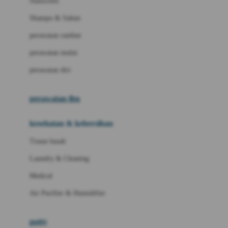
Sunscreen
London Taxi
Shampo & Sabun
Love To Dream
perawatan rambut
perawatan mulut
M
perawatan diri
Magformers
Mama's Choice
perawatan ibu
Mamas&Papas
kesehatan & kebersihan
Mamaway
Tissue basah
Maxi Cosi
Laundry & Cleaning
Megabloks
Medical
Micro
Air Purifier & Humidifier
MiDeer
Mimi & Lula
potty