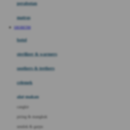
perabotan
Happy Tummy
Hauck
matras
Havaianas
SBOBET88
Hegen
botol
Hot Wheels
sterilizer & warmers
Hybrid
soothers & teethers
I
Inlacta DHA
celemek
Interlac
alat makan
Ivenet
cangkir
J
piring & mangkuk
Jack N Jill
sendok & garpu