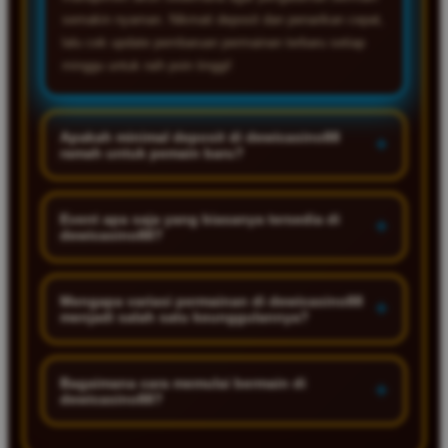
semakin nyaman. Nikmati deposit dan penarikan cepat,
lalu cek update pembaruan permainan terbaru setiap
minggu untuk raih poin tinggi!
Apakah minimal deposit di dewicasino88
+
ramah untuk pemain baru?
Platform ini menyediakan beragam pilihan permainan
online untuk Anda nikmati, mulai dari digital slots dan
Event apa saja yang biasanya tersedia di
+
dewicasino88?
bingo hingga table games dan sports-related gaming.
Sebagai contoh, selain mengakses beragam pilihan
Setelah mendaftar, anggota dapat menggunakan tips
game yang tersedia, Anda juga dapat mempelajari
untuk menavigasi berbagai permainan kasino, slot,
Mengapa variasi permainan di dewicasino88
strategize untuk meningkatkan peluang bermain seperti
+
menjadi salah satu keunggulannya?
bingo, dan taruhan olahraga di platform ini. Misalnya,
menganalisis peringkat permainan untuk membuat
para pemain bisa memilih permainan yang memiliki poin
keputusan lebih hati-hati dalam taruhan olahraga. Cara
Platform ini memungkinkan kamu untuk menjelajahi
tinggi atau strategi seperti menganalisis peringkat
ini dapat membantu Anda lebih menikmati pengalaman
berbagai macam permainan online, seperti slot, bingo,
Bagaimana cara memulai bermain di
permainan dalam kategori olahraga untuk membuat
+
berpartisipasi dalam berbagai macam event olahraga.
dewicasino88?
dan berbagai jenis permainan meja. Misalnya, kamu
keputusan yang lebih hati-hati. Selain itu, pengguna
Selain itu, platform ini menawarkan tips untuk
bisa mencoba slot dengan hadiah-hadiah menarik atau
dapat mengakses tips tentang cara mendaftar gratis
Setelah daftar akun selesai, kamu bisa menggunakan
manajemen akun yang efektif, seperti beralih dengan
menantang dirimu dalam game bingo dengan strategi