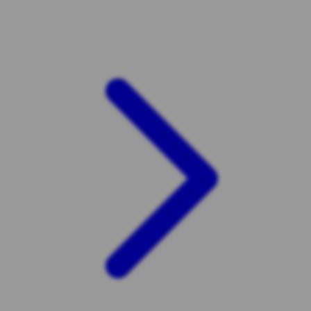
Twistshake
TY Toys
U
V
Veja
Vitaflow
Vtech
W
Waterland
Wellness