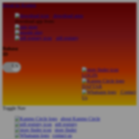
lewati ke Konten
download apps
download app from:
gift registry
Bahasa
ID
LOGIN
DAFTAR
Contact
Us
Toggle Nav
about Kanmo Circle
gift registry
store finder
contact us