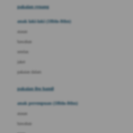
Buggygear
pakaian renang
Bumkins
anak laki-laki (18bln-8thn)
C
atasan
Cetaphil
bawahan
Chicco
setelan
Childlife
jaket
Clevamama
pakaian dalam
Cocolatte
Cottonseeds
pakaian ibu hamil
Cozy N Safe
anak perempuan (18bln-8thn)
Crane
atasan
Cybex
bawahan
D