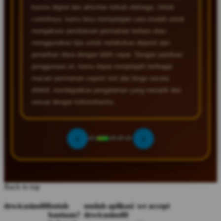
menawarkan panduan tentang cara mudah mengelola
akun, seperti beralih cepat antara kategori permainan
atau memeriksa riwayat aktivitas secara teratur.
Jangan lupa, akses update terbaru untuk menikmati
permainan baru dan fitur-fitur menarik!
‹
›
Back to top
dewicasino88
butuh
unduh aplikasi
we accept
bantuan?
dewicasino88
hubungi
kami
dewicasino88
SLOT
Direktorat Jenderal
hubungi
ikuti kami di
dewicasino88