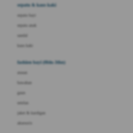
Beauty Barn
sepatu & kaus kaki
Bio Oil
sepatu bayi
Biolane
sepatu anak
Bite Fighters
sandal
Bizzi Growin
kaus kaki
Blackmores
fashion bayi (0bln-3thn)
Blooming Marvellous
atasan
Bonnels
bawahan
Bravado
gaun
Bruder
setelan
Brush Baby
jaket & kardigan
Buds Organics
aksesoris
Bugaboo