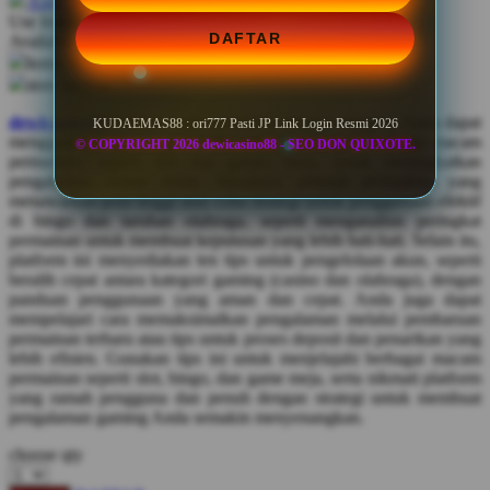
Earn
1.000.000
-
100.000.000
Bonus
Use Installment Options from
.
Laarn more
Q
DAFTAR
Available for :
home delivery
QV Baby
store pickup
dewicasino88
Setelah Anda mendaftar sebagai anggota, Anda dapat
KUDAEMAS88 : ori777 Pasti JP Link Login Resmi 2026
R
menggunakan tips yang tersedia untuk menavigasi berbagai macam
© COPYRIGHT 2026 dewicasino88 - SEO DON QUIXOTE.
permainan, seperti slot dan games meja, untuk meningkatkan
Real Shades
pengalaman online Anda. Misalnya, pilihlah permainan yang
menawarkan poin tinggi atau coba strategi untuk penggunaan efektif
Red Castle
di bingo dan taruhan olahraga, seperti menganalisis peringkat
permainan untuk membuat keputusan yang lebih hati-hati. Selain itu,
Ribbon Madness
platform ini menyediakan ten tips untuk pengelolaan akun, seperti
beralih cepat antara kategori gaming (casino dan olahraga), dengan
S
panduan penggunaan yang aman dan cepat. Anda juga dapat
mempelajari cara memaksimalkan pengalaman melalui pembaruan
Sebamed
permainan terbaru atau tips untuk proses deposit dan penarikan yang
lebih efisien. Gunakan tips ini untuk menjelajahi berbagai macam
Silver Cross
permainan seperti slot, bingo, dan game meja, serta nikmati platform
yang ramah pengguna dan penuh dengan strategi untuk membuat
Simply Idea
pengalaman gaming Anda semakin menyenangkan.
Skip Hop
choose qty
Spectra