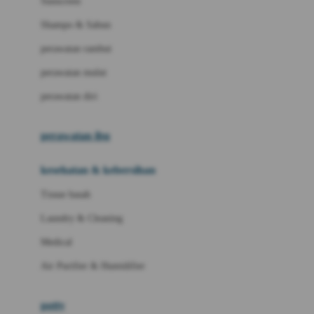
Sunscreen
London Taxi
Shampo & Sabun
Love To Dream
perawatan rambut
perawatan mulut
M
perawatan diri
Magformers
Mama's Choice
perawatan ibu
Mamas&Papas
kesehatan & kebersihan
Mamaway
Tissue basah
Maxi Cosi
Laundry & Cleaning
Megabloks
Medical
Micro
Air Purifier & Humidifier
MiDeer
Mimi & Lula
potty