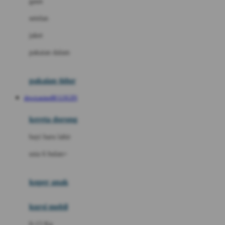
gaun
Dae Organics
setelan
Docare
jaket
Doona
pakaian dalam
Down To Earth
Drew
pakaian tidur
Dr. Brown's
dewicasino88 LOGIN
E
kereta dorong
ELC
bayi baru lahir
Ergobaby
usia 6 bulan+
Expert Care
koper anak
Ezyroller
kursi mobil
F
0-13 Kg