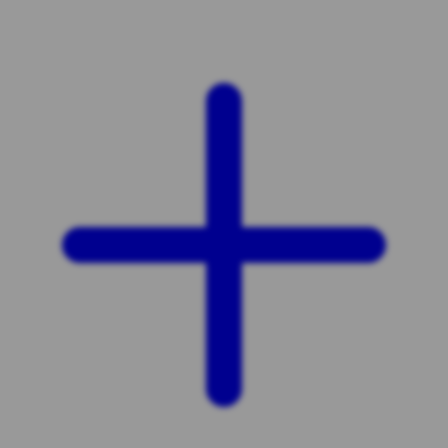
X
Xootz
Y
Yamatoya
Z
Zaxy
Zoggs
0-9
4Moms
59S