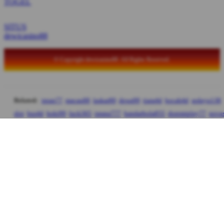
© Copyright dewicasino88. All Rights Reserved.
Related:
intan77
macau88
laskar89
dewa99
tiara4d
bocah4d
sedayu138
slot
bus4d
hoki99
luck365
istana777
bandarbola855
doremiplay77
nova