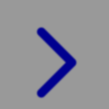
Twistshake
TY Toys
U
V
Veja
Vitaflow
Vtech
W
Waterland
Wellness