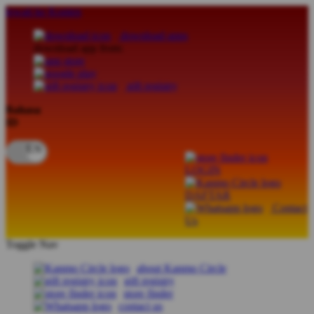
lewati ke Konten
download apps
download app from:
gift registry
Bahasa
ID
LOGIN
DAFTAR
Contact
Us
Toggle Nav
about Kanmo Circle
gift registry
store finder
contact us