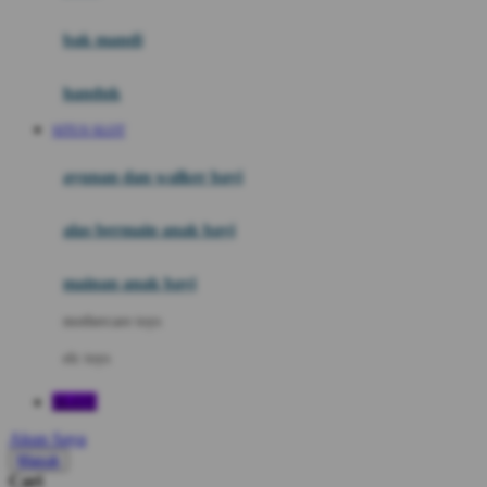
Mini Monkey
Moby
bak mandi
Momami
handuk
Mothercare
SITUS SLOT
Mustela
ayunan dan walker bayi
My Buddy Tag
My K
alas bermain anak bayi
N
mainan anak bayi
Naif
mothercare toys
Nike
elc toys
Nordic Natural
SLOT
Nuby
Akun Saya
Nuna
Masuk
Cari