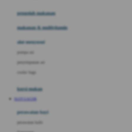
Joie
pengolah makanan
Joolz
Jujube
makanan & multivitamin
K
alat menyusui
Kiddycuts
pompa asi
Kumon
penyimpanan asi
L
cooler bags
Leapfrog
kursi makan
Leclerc
SLOT GACOR
Lee Vierra
Lillebaby
perawatan bayi
Little Bird Told Me
perawatan kulit
Little Miss Janis