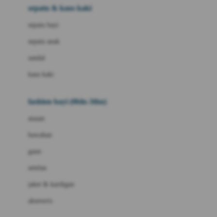
Beauty Barn
sepatu & kaus kaki
Bio Oil
sepatu bayi
Biolane
sepatu anak
Bite Fighters
sandal
Bizzi Growin
kaus kaki
Blackmores
fashion bayi (0bln-3thn)
Blooming Marvellous
atasan
Bonnels
bawahan
Bravado
gaun
Bruder
setelan
Brush Baby
jaket & kardigan
Buds Organics
aksesoris
Bugaboo