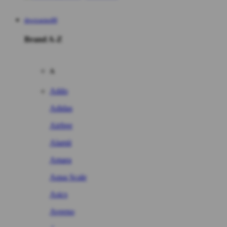
dewicasino88
Brand A-Z
A
Addo
Adidas
Airfree
Alamii
Amara
Aqua Scale
Asics
Aveeno