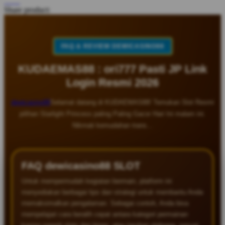
Share product:
FAQ & REVIEW DEWICASINO88
KUDAEMAS88 : ori777 Pasti JP Link
Login Resmi 2026
dewicasino88
Selamat datang di KUDAEMAS88! Temukan Slot Resmi
pilihan Starlight Princess paling Paling Gacor Hari Ini malam ini.
Nikmati kemudahan trans...
FAQ dewicasino88 SLOT
Untuk mempermudah kegiatan bermain, platform ini
menyediakan berbagai tips dan strategi untuk membantu Anda
memaksimalkan pengalaman. Sebagai contoh, Anda bisa
mempelajari cara beralih cepat antara kategori permainan