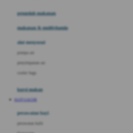
Joie
pengolah makanan
Joolz
Jujube
makanan & multivitamin
K
alat menyusui
Kiddycuts
pompa asi
Kumon
penyimpanan asi
L
cooler bags
Leapfrog
kursi makan
Leclerc
SLOT GACOR
Lee Vierra
Lillebaby
perawatan bayi
Little Bird Told Me
perawatan kulit
Little Miss Janis