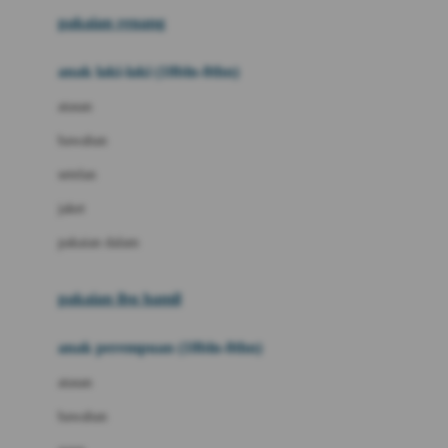
Buggygear
pakaian renang
Bumkins
anak laki-laki (18bln-8thn)
C
atasan
Cetaphil
bawahan
Chicco
setelan
Childlife
jaket
Clevamama
pakaian dalam
Cocolatte
Cottonseeds
pakaian ibu hamil
Cozy N Safe
anak perempuan (18bln-8thn)
Crane
atasan
Cybex
bawahan
D