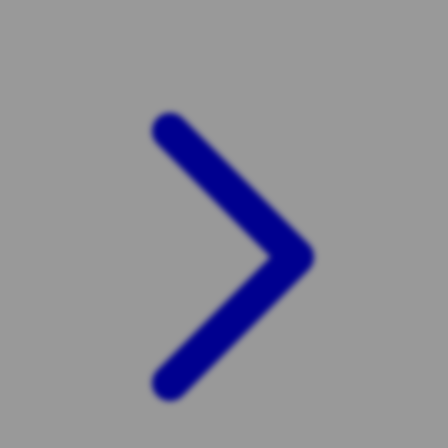
Twistshake
TY Toys
U
V
Veja
Vitaflow
Vtech
W
Waterland
Wellness