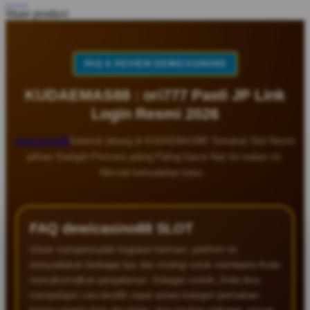
Share product:
FAQ & REVIEW DEWICASINO88
KUDAEMAS88 : ori777 Pasti JP Link
Login Resmi 2026
dewicasino88
Selamat datang di KUDAEMAS88! Temukan Slot Resmi
pilihan Starlight Princess paling Paling Gacor Hari Ini malam ini.
Nikmati kemudahan trans...
FAQ dewicasino88 SLOT
Untuk mempermudah kegiatan bermain, platform ini
menyediakan berbagai tips dan strategi untuk membantu Anda
memaksimalkan pengalaman. Sebagai contoh, Anda bisa
mempelajari cara beralih cepat antara kategori permainan