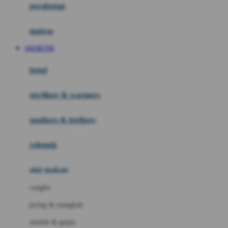
perabotan
Happy Tummy
Hauck
matras
Havaianas
SBOBET88
Hegen
botol
Hot Wheels
sterilizer & warmers
Hybrid
soothers & teethers
I
Inlacta DHA
celemek
Interlac
alat makan
Ivenet
cangkir
J
piring & mangkuk
Jack N Jill
sendok & garpu