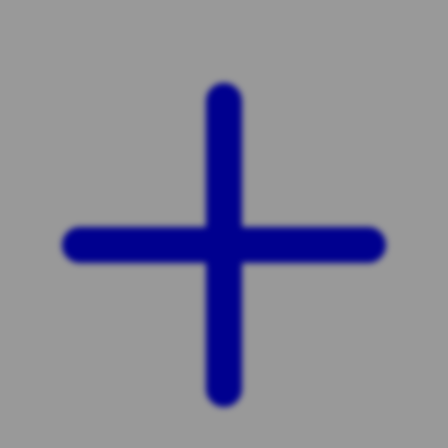
X
Xootz
Y
Yamatoya
Z
Zaxy
Zoggs
0-9
4Moms
59S