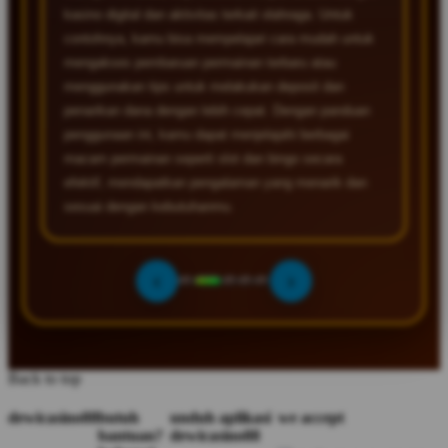
menawarkan panduan tentang cara mudah mengelola
akun, seperti beralih cepat antara kategori permainan
atau memeriksa riwayat aktivitas secara teratur.
Jangan lupa, akses update terbaru untuk menikmati
permainan baru dan fitur-fitur menarik!
‹
›
Back to top
dewicasino88
butuh
unduh aplikasi
we accept
bantuan?
dewicasino88
hubungi
kami
dewicasino88
SLOT
Direktorat Jenderal
hubungi
ikuti kami di
dewicasino88