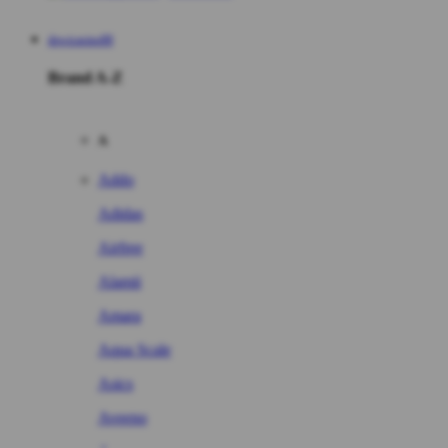
dewicasino88
Brand A-Z
A
Addo
Adidas
Airfree
Alamii
Amara
Aqua Scale
Asics
Aveeno