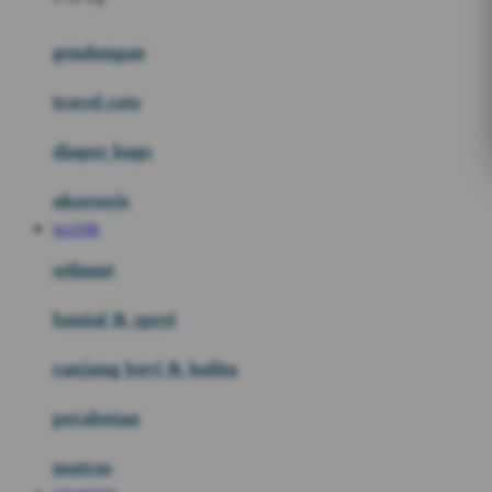
gendongan
travel cots
diaper bags
aksesoris
SLOT88
selimut
bantal & sprei
ranjang bayi & balita
perabotan
matras