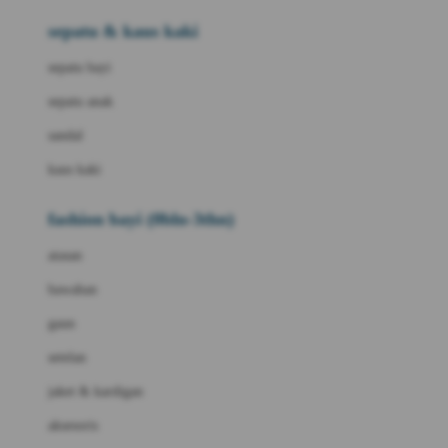
sepatu & kaus kaki
sepatu bayi
sepatu anak
sandal
kaus kaki
fashion bayi (0bln-3thn)
atasan
bawahan
gaun
setelan
jaket & kardigan
aksesoris