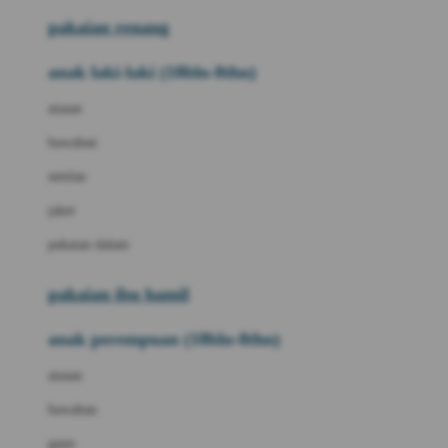
pakaian renang
anak laki-laki (18bln-8thn)
atasan
bawahan
setelan
jaket
pakaian dalam
pakaian ibu hamil
anak perempuan (18bln-8thn)
atasan
bawahan
gaun