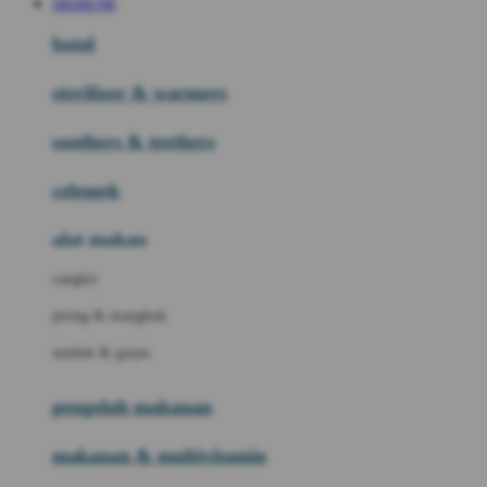
SBOBET88
botol
sterilizer & warmers
soothers & teethers
celemek
alat makan
cangkir
piring & mangkuk
sendok & garpu
pengolah makanan
makanan & multivitamin