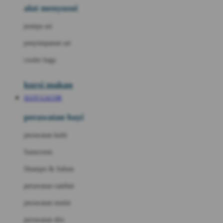
alat menyusui
pompa asi
penyimpanan asi
cooler bags
kursi makan
SLOT GACOR
perawatan bayi
perawatan kulit
Sunscreen
Shampo & Sabun
perawatan rambut
perawatan mulut
perawatan diri