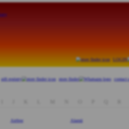
istry
LOGIN
gift registry
store finder
contact 
I
J
K
L
M
N
O
P
Q
R
Airfree
Alamii