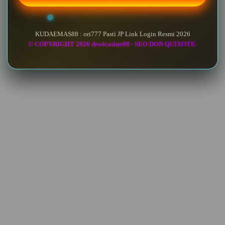
KUDAEMAS88 : ori777 Pasti JP Link Login Resmi 2026
© COPYRIGHT 2026 dewicasino88 - SEO DON QUIXOTE.