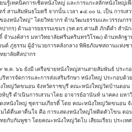
ียนรู้เทคนิคการเชิดหนังใหญ่ และการแกะสลักหนังใหญ่เพื่
าสตร์ สานสัมพันธไมตรี จากนั้น เวลา ๑๔.๐๐ น. เป็น การ
มของหนังใหญ่” โดยวิทยากร ด้านวัฒนธรรมและวรรณกรรม 
ศิลปากร) ด้านอารยธรรมเขมร (รศ.ดร.ศานติ ภักดีคำ สำน
ดิ์ จำนงค์สาร มหาวิทยาลัยศรีนครินทรวิโรฒ) ด้านหลัก
์ ภู่ธรรม ผู้อำนวยการคลังกลาง พิพิธภัณฑสถานแห่งชา
ิทยาลัยศิลปากร
พ.ค. ๖๖ ยังมี เครือข่ายหนังใหญ่สานสายสัมพันธ์ ประก
ารบริหารจัดการและการส่งเสริมรักษา หนังใหญ่ ประกอบด้ว
ังใหญ่วัดขนอน จังหวัดราชบุรี คณะหนังใหญ่วัดบ้านดอน
ิงห์บุรี ดำเนินการเสวนาโดย อาจารย์อานันท์ นาคคง มหาว
งหนังใหญ่ ชุดรามเกียรติ์ โดย คณะหนังใหญ่วัดขนอน จัง
มได้ตื่นตาตื่นใจ คือ การแสดงหนังใหญ่ไฟติดตัวโขน ตอน ศ
ไทยกับกัมพูชา โดยคณะหนังใหญ่วัดโบ เสียมเรียบ ประเท