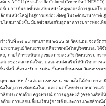
กร ACCU (Asia-Pacific Cultural Centre for UNESCO) แ
างเตรียมการยื่นขอขึ้นทะเบียนหนังใหญ่ต่อองค์การยูเนส
ดันหนังใหญ่ไปสู่การยกย่องเชิดชู ในระดับนานาชาติ สู่ก
ยมากยิ่งขึ้น มีผลช่วยส่งเสริมอุตสาหกรรมการท่องเที่
่างวันที่ ๑๗-๑๙ พฤษภาคม ๒๕๖๖ ณ วัดขนอน จังหวัดราชบ
) ประธานศูนย์วัฒนธรรมเฉลิมราชหนังใหญ่วัดขนอน ได้
หญ่ ภายใต้การสนับสนุนของ กรมส่งเสริมวัฒนธรรม กระท
ารแสดงของคณะหนังใหญ่ ตลอดจนส่งเสริมให้นักวิชาการแ
น ทั้งนี้ เพื่อรองรับการเสนอขึ้นทะเบียนมรดกวัฒนธรรมฯ
ภาคม ๖๖ ตั้งแต่เวลา ๐๙.๐๐ น. พลาดไม่ได้กับ การสาธิต
กหนังใหญ่-การเชิดหนังใหญ่ และดนตรีไทยประกอบการแส
าธิตประกอบด้วย ครูจฬรรณ์ ถาวรนุกูลพงศ์ (ครูช่างศิลป์
 ต่อด้วย การแลกเปลี่ยนเรียนรู้การเชิดและการแกะสลักห