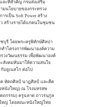
ละที่สำคัญ กรมส่งเสริม
โก ตามนโยบายของกระทรวง
ารเป็น Soft Power สร้าง
ยว สร้างรายได้แก่คนในชุมชน
ุรี โดยพระครูพิทักษ์ศิลปา
จัดทำโครงการพัฒนาองค์ความ
รวงวัฒนธรรม เพื่อพัฒนาองค์
ละสังคมหันมาให้ความสนใจ
 กับยูเนสโก ต่อไป
 หัตถศิลป์ นาฎศิลป์ และคีต
ดงหนังใหญ่) ณ โรงมหรสพ
หัตถกรรม) ครูฉลาด ถาวรนุกูล
นังใหญ่ โดยคณะหนังใหญ่ไทย