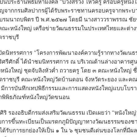
นประธานพิธีมหามงคล "บวงสรวง ไหว้ครู ครอบครูหนังใ
ชี่ยวชาญจากกรมศิลปากรผู้ได้รับพระราชทานครอบครูจากพร
รมนาถบพิตร ปี พ.ศ.๒๕๒๗ โดยมี นางสาววราพรรณ ชัยชนะ
์คณะหนังใหญ่ เครือข่ายวัฒนธรรมในประเทศไทยและต่างปร
ราชบุรี
ิดนิทรรศการ "โครงการพัฒนาองค์ความรู้รากทางวัฒนธร
ิริศรีศักดิ์ ได้นำชมนิทรรศการ ณ บริเวณด้านล่างอาคารศ
นังใหญ่ ชุดจับลิงหัวค่ำ ถวายครู โดย ๓ คณะหนังใหญ่ ช
ดราชบุรี คณะหนังใหญ่วัดบ้านดอน จังหวัดระยอง และคณ
งเย็น มีการบันทึกเทปพิธีกรรมและการแสดงหนังใหญ่แบบโบ
พิพิธภัณฑ์หนังใหญ่วัดขนอน
รองอธิบดีกรมส่งเสริมวัฒนธรรม เปิดเผยว่า "หนังใหญ
ับการขึ้นทะเบียนเป็นมรดกภูมิปัญญาทางวัฒนธรรมของชาติ ต
้รับการยกย่องให้เป็น ๑ ใน ๖ ชุมชนดีเด่นของโลกที่มีผล