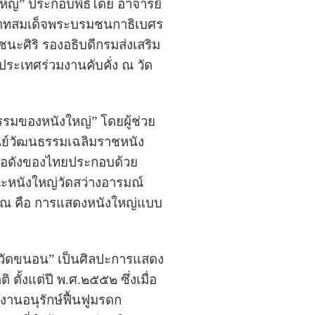
หญ่” ประกอบพิธีโดย อาจารย์
ะบาทสมเด็จพระบรมชนกาธิเบศร
ศิริ รองอธิบดีกรมส่งเสริม
ะเทศร่วมงานคับคั่ง ณ วัด
รมของหนังใหญ่” โดยผู้ช่วย
ูนย์วัฒนธรรมเฉลิมราชหนัง
ื่อดังของไทยประกอบด้วย
ะหนังใหญ่วัดสว่างอารมณ์
ราณ คือ การแสดงหนังใหญ่แบบ
่วัดขนอน” เป็นศิลปะการแสดง
ั้งแต่ปี พ.ศ.๒๕๕๒ ซึ่งเมื่อ
งานอนุรักษ์ฟื้นฟูมรดก