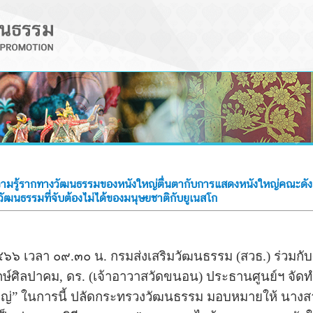
มรู้รากทางวัฒนธรรมของหนังใหญ่ตื่นตากับการแสดงหนังใหญ่คณะดัง 
ฒนธรรมที่จับต้องไม่ได้ของมนุษยชาติกับยูเนสโก
๖๖ เวลา ๐๙.๓๐ น. กรมส่งเสริมวัฒนธรรม (สวธ.) ร่วมกั
ษ์ศิลปาคม, ดร. (เจ้าอาวาสวัดขนอน) ประธานศูนย์ฯ จัด
่” ในการนี้ ปลัดกระทรวงวัฒนธรรม มอบหมายให้ นางสาว