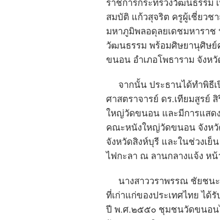
ราชการกระทรวงวัฒนธรรม เป็
สมบัติ แก้วสุจริต ครูผู้เ
มหาภูมิพลอดุลยเดชมหาราช บ
วัฒนธรรม พร้อมศิษยานุศิษย
ขนอน อำเภอโพธาราม จังหวัด
จากนั้น ประธานได้ทำพิธีเป
ศาสตราจารย์ ดร.เทียมสูรย์ ส
ใหญ่วัดขนอน และมีการแสดงห
คณะหนังใหญ่วัดขนอน จังหวั
จังหวัดสิงห์บุรี และในช่ว
ไฟกะลา ณ ลานกลางแจ้ง หน้า
นางสาววราพรรณ ชัยชนะศิริ 
ที่เก่าแก่ของประเทศไทย ได้ร
ปี พ.ศ.๒๕๕๐ ชุมชนวัดขนอนได