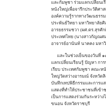
และกัมพูชา ร่วมแลกเปลี่ยนเร
หนังใหญ่เพื่อจารึกประวัติศ
องค์ความรู้รากทางวัฒนธรร
ประพันธ์วิทยา มหาวิทยาลัย
อารยธรรมชวา (ผศ.ดร.สุรศัก
ประเทศไทย (นางสาวกัญณศมนต
อาจารย์อานันท์ นาคคง มหาว
และในช่วงเย็นของวันที่ ๑๙ 
แลกเปลี่ยนเรียนรู้ ปัญหา ก
เรียบ ประเทศกัมพูชา คณะหน
ใหญ่วัดสว่างอารมณ์ จังหวัดส
บันทึกเทปพิธีกรรมและการแสด
แสดงที่ทำให้ประชาชนที่เข้าช
เป็นการแสดงร่วมกันระหว่าง
ขนอน จังหวัดราชบุรี