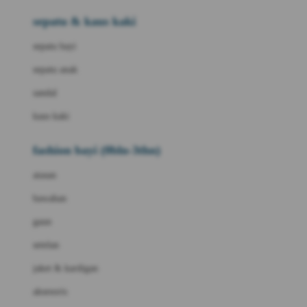
sepatu & kaus kaki
sepatu bayi
sepatu anak
sandal
kaus kaki
fashion bayi (0bln-3thn)
atasan
bawahan
gaun
setelan
jaket & kardigan
aksesoris