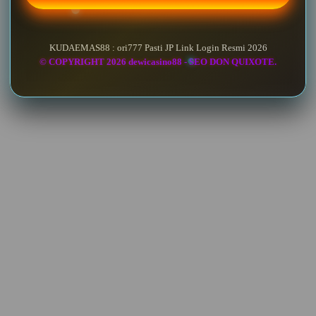
KUDAEMAS88 : ori777 Pasti JP Link Login Resmi 2026
© COPYRIGHT 2026 dewicasino88 - SEO DON QUIXOTE.