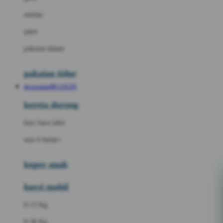
setelan
jaket
pakaian dalam
pakaian tidur
dewicasino88 LOGIN
kereta dorong
bayi baru lahir
usia 6 bulan+
koper anak
kursi mobil
0-13 Kg
0-36 Kg