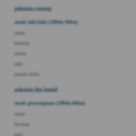
pakaian renang
anak laki-laki (18bln-8thn)
atasan
bawahan
setelan
jaket
pakaian dalam
pakaian ibu hamil
anak perempuan (18bln-8thn)
atasan
bawahan
gaun