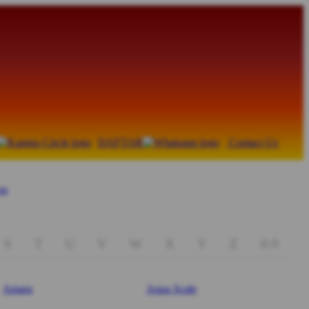
DAFTAR
Contact Us
us
S
T
U
V
W
X
Y
Z
0-9
Amara
Aqua Scale