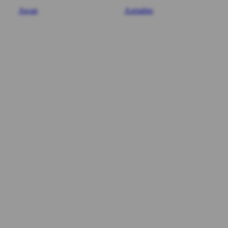
Awan
Azetabio