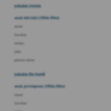
Buggygear
pakaian renang
Bumkins
anak laki-laki (18bln-8thn)
C
atasan
Cetaphil
bawahan
Chicco
setelan
Childlife
jaket
Clevamama
pakaian dalam
Cocolatte
Cottonseeds
pakaian ibu hamil
Cozy N Safe
anak perempuan (18bln-8thn)
Crane
atasan
Cybex
bawahan
D