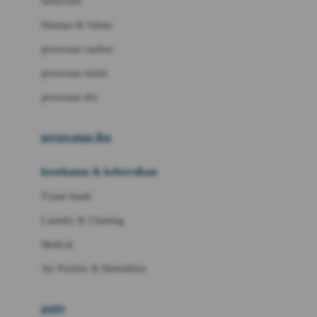
Sunscreen
London Taxi
Shampo & Sabun
Love To Dream
perawatan rambut
perawatan mulut
M
perawatan diri
Magformers
Mama's Choice
perawatan ibu
Mamas&Papas
kesehatan & kebersihan
Mamaway
Tissue basah
Maxi Cosi
Laundry & Cleaning
Megabloks
Medical
Micro
Air Purifier & Humidifier
MiDeer
Mimi & Lula
potty