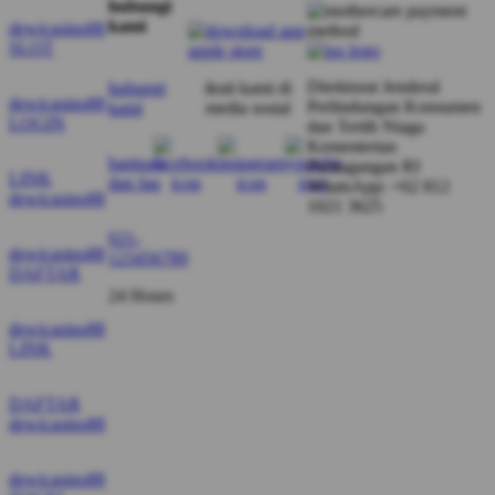
Perlindungan Konsumen
kami
media sosial
LOGIN
dan Tertib Niaga
Kementerian
bantuan
Perdagangan RI
LINK
dan faq
WhatsApp: +62 812
dewicasino88
1021 3625
021-
dewicasino88
123456789
DAFTAR
24 Hours
dewicasino88
LINK
DAFTAR
dewicasino88
dewicasino88
TOGEL
SITUS
dewicasino88