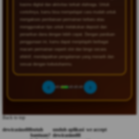
menawarkan panduan tentang cara mudah mengelola
akun, seperti beralih cepat antara kategori permainan
atau memeriksa riwayat aktivitas secara teratur.
Jangan lupa, akses update terbaru untuk menikmati
permainan baru dan fitur-fitur menarik!
‹
›
Back to top
dewicasino88
butuh
unduh aplikasi
we accept
bantuan?
dewicasino88
hubungi
kami
dewicasino88
SLOT
Direktorat Jenderal
hubungi
ikuti kami di
dewicasino88