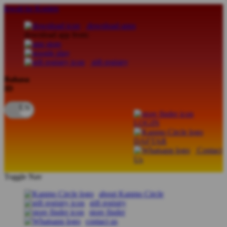
lewati ke Konten
download apps
download app from:
gift registry
Bahasa
ID
LOGIN
DAFTAR
Contact
Us
Toggle Nav
about Kanmo Circle
gift registry
store finder
contact us