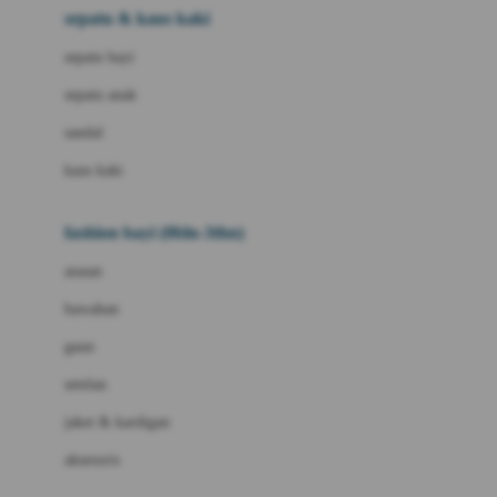
Beauty Barn
sepatu & kaus kaki
Bio Oil
sepatu bayi
Biolane
sepatu anak
Bite Fighters
sandal
Bizzi Growin
kaus kaki
Blackmores
fashion bayi (0bln-3thn)
Blooming Marvellous
atasan
Bonnels
bawahan
Bravado
gaun
Bruder
setelan
Brush Baby
jaket & kardigan
Buds Organics
aksesoris
Bugaboo