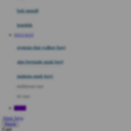
Mini Monkey
Moby
bak mandi
Momami
handuk
Mothercare
SITUS SLOT
Mustela
ayunan dan walker bayi
My Buddy Tag
My K
alas bermain anak bayi
N
mainan anak bayi
Naif
mothercare toys
Nike
elc toys
Nordic Natural
SLOT
Nuby
Akun Saya
Nuna
Masuk
Cari