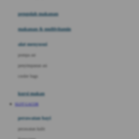
Joie
pengolah makanan
Joolz
Jujube
makanan & multivitamin
K
alat menyusui
Kiddycuts
pompa asi
Kumon
penyimpanan asi
L
cooler bags
Leapfrog
kursi makan
Leclerc
SLOT GACOR
Lee Vierra
Lillebaby
perawatan bayi
Little Bird Told Me
perawatan kulit
Little Miss Janis