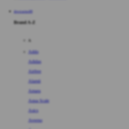
dewicasino88
Brand A-Z
A
Addo
Adidas
Airfree
Alamii
Amara
Aqua Scale
Asics
Aveeno