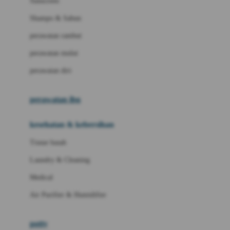
Sunscreen
London Taxi
Shampo & Sabun
Love To Dream
perawatan rambut
perawatan mulut
M
perawatan diri
Magformers
Mama's Choice
perawatan ibu
Mamas&Papas
kesehatan & kebersihan
Mamaway
Tissue basah
Maxi Cosi
Laundry & Cleaning
Megabloks
Medical
Micro
Air Purifier & Humidifier
MiDeer
Mimi & Lula
potty