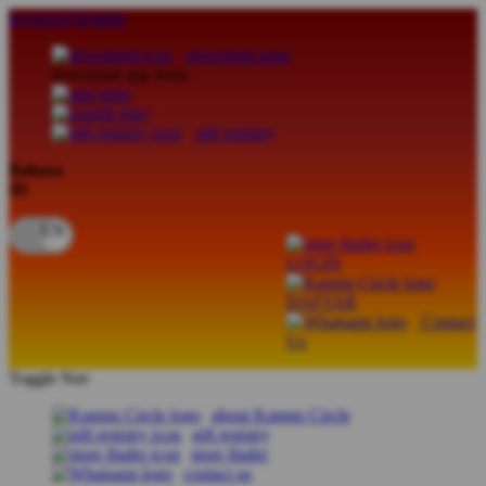
lewati ke Konten
download apps
download app from:
gift registry
Bahasa
ID
LOGIN
DAFTAR
Contact
Us
Toggle Nav
about Kanmo Circle
gift registry
store finder
contact us