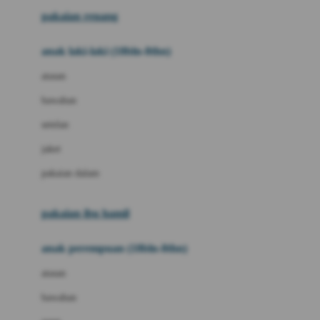
Buggygear
pakaian renang
Bumkins
anak laki-laki (18bln-8thn)
C
atasan
Cetaphil
bawahan
Chicco
setelan
Childlife
jaket
Clevamama
pakaian dalam
Cocolatte
Cottonseeds
pakaian ibu hamil
Cozy N Safe
anak perempuan (18bln-8thn)
Crane
atasan
Cybex
bawahan
D