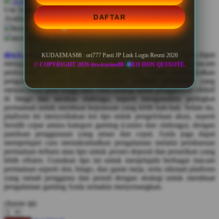
Earn
1.000.000
-
100.000.000
Bonus
Use Installment Options from
.
Laarn more
Q
DAFTAR
Available for :
home delivery
QV Baby
store pickup
dewicasino88
Setelah Anda mendaftar sebagai anggota, Anda dapat
KUDAEMAS88 : ori777 Pasti JP Link Login Resmi 2026
R
menggunakan tips yang tersedia untuk menavigasi berbagai macam
© COPYRIGHT 2026 dewicasino88 - SEO DON QUIXOTE.
permainan, seperti slot dan games meja, untuk meningkatkan
Real Shades
pengalaman online Anda. Misalnya, pilihlah permainan yang
menawarkan poin tinggi atau coba strategi untuk penggunaan efektif
Red Castle
di bingo dan taruhan olahraga, seperti menganalisis peringkat
permainan untuk membuat keputusan yang lebih hati-hati. Selain itu,
Ribbon Madness
platform ini menyediakan ten tips untuk pengelolaan akun, seperti
beralih cepat antara kategori gaming (casino dan olahraga), dengan
S
panduan penggunaan yang aman dan cepat. Anda juga dapat
mempelajari cara memaksimalkan pengalaman melalui pembaruan
Sebamed
permainan terbaru atau tips untuk proses deposit dan penarikan yang
lebih efisien. Gunakan tips ini untuk menjelajahi berbagai macam
Silver Cross
permainan seperti slot, bingo, dan game meja, serta nikmati platform
yang ramah pengguna dan penuh dengan strategi untuk membuat
Simply Idea
pengalaman gaming Anda semakin menyenangkan.
Skip Hop
choose qty
Spectra