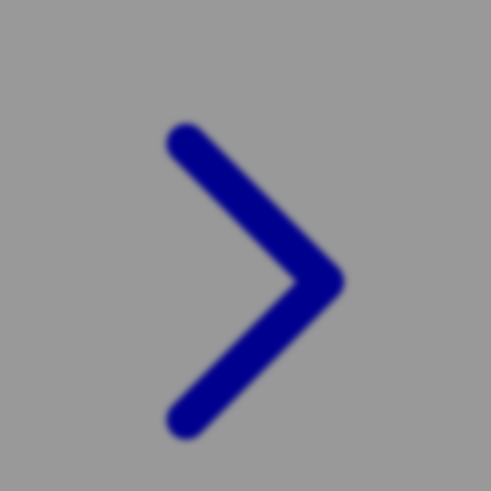
Twistshake
TY Toys
U
V
Veja
Vitaflow
Vtech
W
Waterland
Wellness