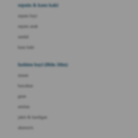
Beauty Barn
sepatu & kaus kaki
Bio Oil
sepatu bayi
Biolane
sepatu anak
Bite Fighters
sandal
Bizzi Growin
kaus kaki
Blackmores
fashion bayi (0bln-3thn)
Blooming Marvellous
atasan
Bonnels
bawahan
Bravado
gaun
Bruder
setelan
Brush Baby
jaket & kardigan
Buds Organics
aksesoris
Bugaboo