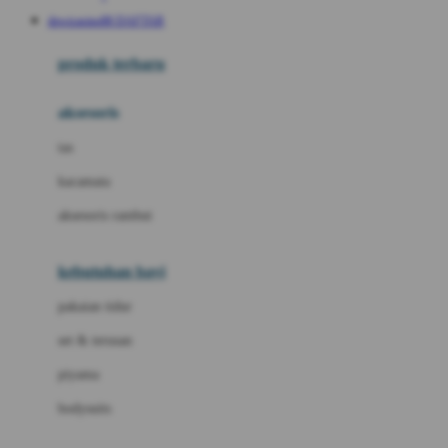
Awan
dewicasino88 DAFTAR
Azetabio
produk terbaru
B
aksesoris
Baabaasheepz
tas
Babiators
kacamata
Baby Dove
aksesoris rambut
Baby Jogger
Baby Rovega
kebutuhan bayi
Babybee
pakaian tidur
Banana Boat
set & terusan
Banz
piyama
Barbie
bodysuits
Beaba