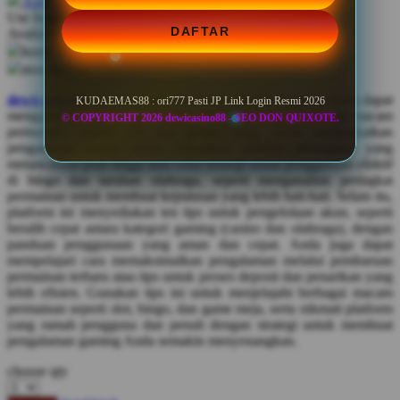
Earn
1.000.000
-
100.000.000
Bonus
Use Installment Options from
.
Laarn more
Q
DAFTAR
Available for :
home delivery
QV Baby
store pickup
dewicasino88
Setelah Anda mendaftar sebagai anggota, Anda dapat
KUDAEMAS88 : ori777 Pasti JP Link Login Resmi 2026
R
menggunakan tips yang tersedia untuk menavigasi berbagai macam
© COPYRIGHT 2026 dewicasino88 - SEO DON QUIXOTE.
permainan, seperti slot dan games meja, untuk meningkatkan
Real Shades
pengalaman online Anda. Misalnya, pilihlah permainan yang
menawarkan poin tinggi atau coba strategi untuk penggunaan efektif
Red Castle
di bingo dan taruhan olahraga, seperti menganalisis peringkat
permainan untuk membuat keputusan yang lebih hati-hati. Selain itu,
Ribbon Madness
platform ini menyediakan ten tips untuk pengelolaan akun, seperti
beralih cepat antara kategori gaming (casino dan olahraga), dengan
S
panduan penggunaan yang aman dan cepat. Anda juga dapat
mempelajari cara memaksimalkan pengalaman melalui pembaruan
Sebamed
permainan terbaru atau tips untuk proses deposit dan penarikan yang
lebih efisien. Gunakan tips ini untuk menjelajahi berbagai macam
Silver Cross
permainan seperti slot, bingo, dan game meja, serta nikmati platform
yang ramah pengguna dan penuh dengan strategi untuk membuat
Simply Idea
pengalaman gaming Anda semakin menyenangkan.
Skip Hop
choose qty
Spectra