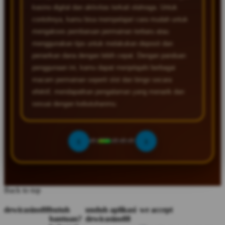
menawarkan panduan tentang cara mudah mengelola
akun, seperti beralih cepat antara kategori permainan
atau memeriksa riwayat aktivitas secara teratur.
Jangan lupa, akses update terbaru untuk menikmati
permainan baru dan fitur-fitur menarik!
‹
›
Back to top
dewicasino88
butuh
unduh aplikasi
we accept
bantuan?
dewicasino88
hubungi
kami
dewicasino88
SLOT
Direktorat Jenderal
hubungi
ikuti kami di
dewicasino88