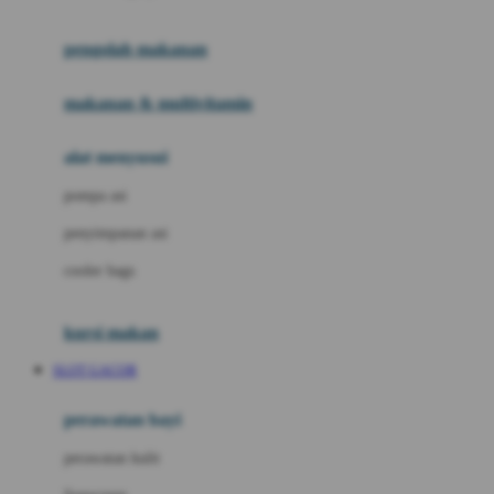
Joie
pengolah makanan
Joolz
Jujube
makanan & multivitamin
K
alat menyusui
Kiddycuts
pompa asi
Kumon
penyimpanan asi
L
cooler bags
Leapfrog
kursi makan
Leclerc
SLOT GACOR
Lee Vierra
Lillebaby
perawatan bayi
Little Bird Told Me
perawatan kulit
Little Miss Janis