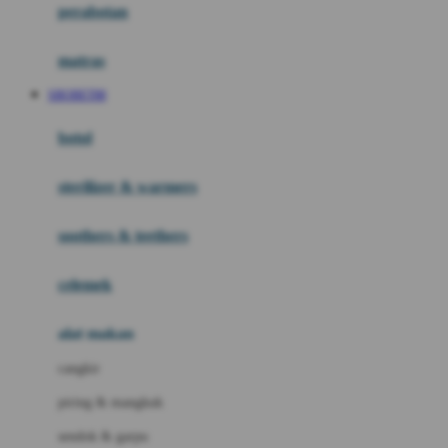
perabotan
Happy Tummy
Hauck
matras
Havaianas
SBOBET88
Hegen
botol
Hot Wheels
sterilizer & warmers
Hybrid
soothers & teethers
I
Inlacta DHA
celemek
Interlac
alat makan
Ivenet
cangkir
J
piring & mangkuk
Jack N Jill
sendok & garpu