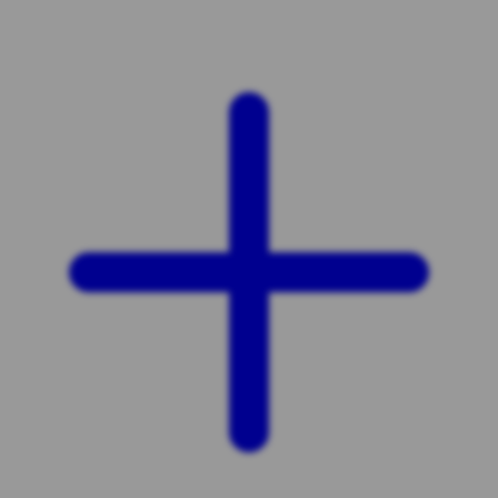
X
Xootz
Y
Yamatoya
Z
Zaxy
Zoggs
0-9
4Moms
59S