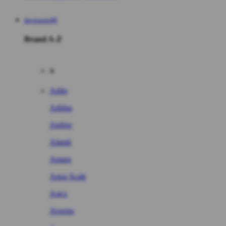
dewicasino88
Brand A-Z
A
Addo
Adidas
Airfree
Alamii
Amara
Aqua Scale
Asics
Aveeno