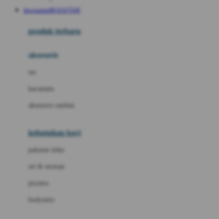
Awan
dewicasino88 DAFTAR
Azetabio
produk terbaru
B
aksesoris
Baabaasheepz
tas
Babiators
kacamata
Baby Dove
aksesoris rambut
Baby Jogger
Baby Rovega
kebutuhan bayi
Babybee
pakaian tidur
Banana Boat
set & terusan
Banz
piyama
Barbie
bodysuits
Beaba