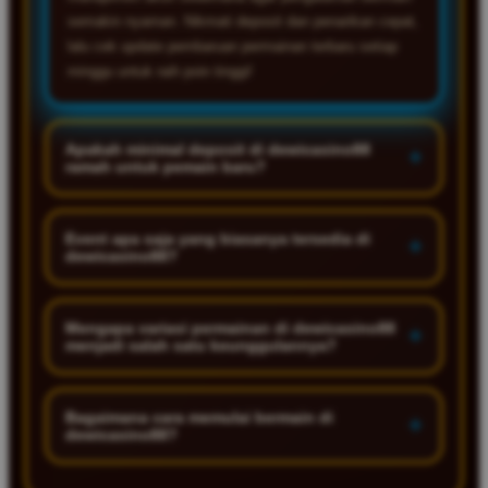
semakin nyaman. Nikmati deposit dan penarikan cepat,
lalu cek update pembaruan permainan terbaru setiap
minggu untuk raih poin tinggi!
Apakah minimal deposit di dewicasino88
+
ramah untuk pemain baru?
Platform ini menyediakan beragam pilihan permainan
online untuk Anda nikmati, mulai dari digital slots dan
Event apa saja yang biasanya tersedia di
+
dewicasino88?
bingo hingga table games dan sports-related gaming.
Sebagai contoh, selain mengakses beragam pilihan
Setelah mendaftar, anggota dapat menggunakan tips
game yang tersedia, Anda juga dapat mempelajari
untuk menavigasi berbagai permainan kasino, slot,
Mengapa variasi permainan di dewicasino88
strategize untuk meningkatkan peluang bermain seperti
+
menjadi salah satu keunggulannya?
bingo, dan taruhan olahraga di platform ini. Misalnya,
menganalisis peringkat permainan untuk membuat
para pemain bisa memilih permainan yang memiliki poin
keputusan lebih hati-hati dalam taruhan olahraga. Cara
Platform ini memungkinkan kamu untuk menjelajahi
tinggi atau strategi seperti menganalisis peringkat
ini dapat membantu Anda lebih menikmati pengalaman
berbagai macam permainan online, seperti slot, bingo,
Bagaimana cara memulai bermain di
permainan dalam kategori olahraga untuk membuat
+
berpartisipasi dalam berbagai macam event olahraga.
dewicasino88?
dan berbagai jenis permainan meja. Misalnya, kamu
keputusan yang lebih hati-hati. Selain itu, pengguna
Selain itu, platform ini menawarkan tips untuk
bisa mencoba slot dengan hadiah-hadiah menarik atau
dapat mengakses tips tentang cara mendaftar gratis
Setelah daftar akun selesai, kamu bisa menggunakan
manajemen akun yang efektif, seperti beralih dengan
menantang dirimu dalam game bingo dengan strategi