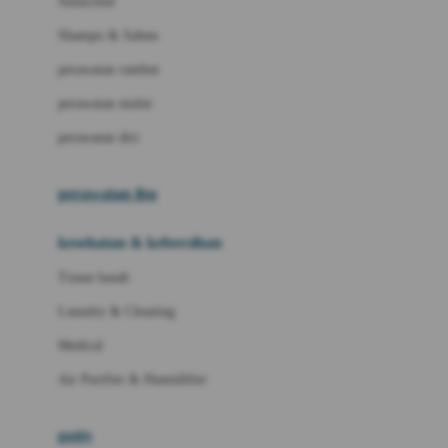
Sunscreen
London Taxi
Shampo & Sabun
Love To Dream
perawatan rambut
perawatan mulut
M
perawatan diri
Magformers
Mama's Choice
perawatan ibu
Mamas&Papas
kesehatan & kebersihan
Mamaway
Tissue basah
Maxi Cosi
Laundry & Cleaning
Megabloks
Medical
Micro
Air Purifier & Humidifier
MiDeer
Mimi & Lula
potty