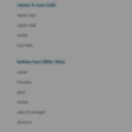
Beauty Barn
sepatu & kaus kaki
Bio Oil
sepatu bayi
Biolane
sepatu anak
Bite Fighters
sandal
Bizzi Growin
kaus kaki
Blackmores
fashion bayi (0bln-3thn)
Blooming Marvellous
atasan
Bonnels
bawahan
Bravado
gaun
Bruder
setelan
Brush Baby
jaket & kardigan
Buds Organics
aksesoris
Bugaboo