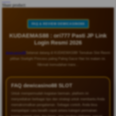
Share product:
FAQ & REVIEW DEWICASINO88
KUDAEMAS88 : ori777 Pasti JP Link
Login Resmi 2026
dewicasino88
Selamat datang di KUDAEMAS88! Temukan Slot Resmi
pilihan Starlight Princess paling Paling Gacor Hari Ini malam ini.
Nikmati kemudahan trans...
FAQ dewicasino88 SLOT
Untuk mempermudah kegiatan bermain, platform ini
menyediakan berbagai tips dan strategi untuk membantu Anda
memaksimalkan pengalaman. Sebagai contoh, Anda bisa
mempelajari cara beralih cepat antara kategori permainan