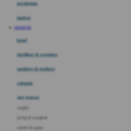
perabotan
Happy Tummy
Hauck
matras
Havaianas
SBOBET88
Hegen
botol
Hot Wheels
sterilizer & warmers
Hybrid
soothers & teethers
I
Inlacta DHA
celemek
Interlac
alat makan
Ivenet
cangkir
J
piring & mangkuk
Jack N Jill
sendok & garpu