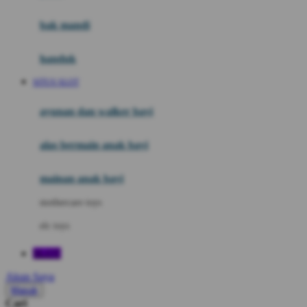
Mini Monkey
Moby
bak mandi
Momami
handuk
Mothercare
SITUS SLOT
Mustela
ayunan dan walker bayi
My Buddy Tag
My K
alas bermain anak bayi
N
mainan anak bayi
Naif
mothercare toys
Nike
elc toys
Nordic Natural
SLOT
Nuby
Akun Saya
Nuna
Masuk
Cari