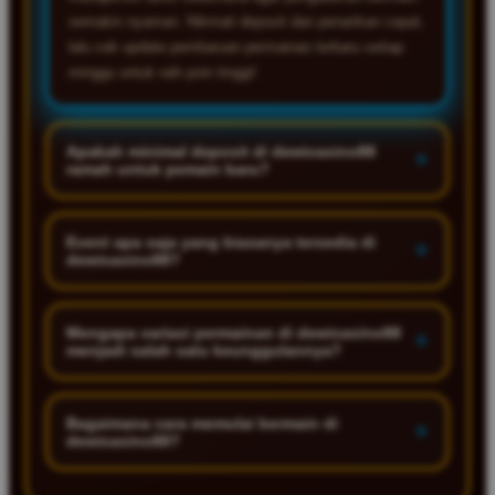
semakin nyaman. Nikmati deposit dan penarikan cepat,
lalu cek update pembaruan permainan terbaru setiap
minggu untuk raih poin tinggi!
Apakah minimal deposit di dewicasino88
+
ramah untuk pemain baru?
Platform ini menyediakan beragam pilihan permainan
online untuk Anda nikmati, mulai dari digital slots dan
Event apa saja yang biasanya tersedia di
+
dewicasino88?
bingo hingga table games dan sports-related gaming.
Sebagai contoh, selain mengakses beragam pilihan
Setelah mendaftar, anggota dapat menggunakan tips
game yang tersedia, Anda juga dapat mempelajari
untuk menavigasi berbagai permainan kasino, slot,
Mengapa variasi permainan di dewicasino88
strategize untuk meningkatkan peluang bermain seperti
+
menjadi salah satu keunggulannya?
bingo, dan taruhan olahraga di platform ini. Misalnya,
menganalisis peringkat permainan untuk membuat
para pemain bisa memilih permainan yang memiliki poin
keputusan lebih hati-hati dalam taruhan olahraga. Cara
Platform ini memungkinkan kamu untuk menjelajahi
tinggi atau strategi seperti menganalisis peringkat
ini dapat membantu Anda lebih menikmati pengalaman
berbagai macam permainan online, seperti slot, bingo,
Bagaimana cara memulai bermain di
permainan dalam kategori olahraga untuk membuat
+
berpartisipasi dalam berbagai macam event olahraga.
dewicasino88?
dan berbagai jenis permainan meja. Misalnya, kamu
keputusan yang lebih hati-hati. Selain itu, pengguna
Selain itu, platform ini menawarkan tips untuk
bisa mencoba slot dengan hadiah-hadiah menarik atau
dapat mengakses tips tentang cara mendaftar gratis
Setelah daftar akun selesai, kamu bisa menggunakan
manajemen akun yang efektif, seperti beralih dengan
menantang dirimu dalam game bingo dengan strategi