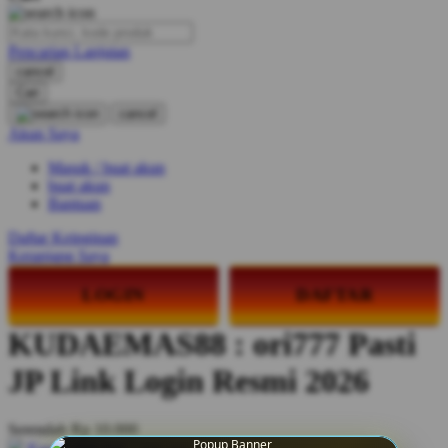
O
Pencarian Lanjutan
Oh Ma Grain
cancel
Okiedog
Cari
cancel
P
Akun Saya
Masuk / buat akun
Peachy
buat akun
Phil & Ted's
Bantuan
Philips Avent
Daftar Keinginan
Keranjang Saya
Pigeon
LOGIN
DAFTAR
Playgro
KUDAEMAS88 : ori777 Pasti
Poled Global
JP Link Login Resmi 2026
Ponycycle
Puma
Serendah
Rp 10.000
Pureats