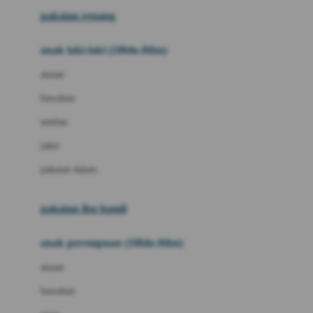
Buggygear
pakaian renang
Bumkins
anak laki-laki (18bln-8thn)
C
atasan
Cetaphil
bawahan
Chicco
setelan
Childlife
jaket
Clevamama
pakaian dalam
Cocolatte
Cottonseeds
pakaian ibu hamil
Cozy N Safe
anak perempuan (18bln-8thn)
Crane
atasan
Cybex
bawahan
D