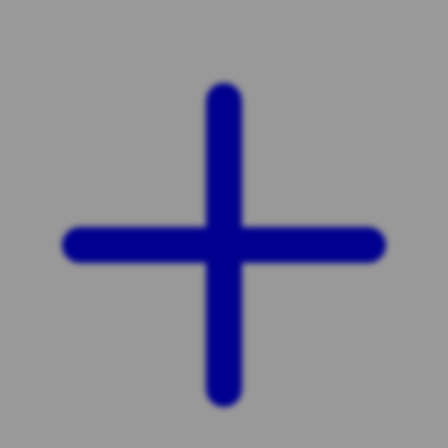
X
Xootz
Y
Yamatoya
Z
Zaxy
Zoggs
0-9
4Moms
59S