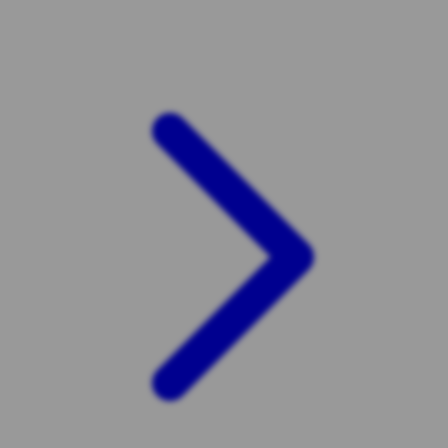
Twistshake
TY Toys
U
V
Veja
Vitaflow
Vtech
W
Waterland
Wellness