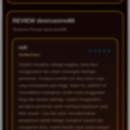
atau melihat promosi terbaru. Platform ini menyediakan
berbagai tips untuk menjelajahi platform. Misalnya,
cepat antara kategori game kasino dan aktivitas terkait
khusus. Selain itu, platform ini juga menyediakan
panduan penggunaan yang aman dan cepat untuk
kamu bisa mencoba strategi baru untuk permainan
olahraga. Anda dapat mengatur akun Anda dengan
pilihan untuk taruhan olahraga, dimana kamu dapat
mengelola akun, beralih antara kategori permainan, dan
bingo atau mempelajari cara menganalisis peringkat
mudah, memeriksa riwayat aktivitas, dan
mengikuti pertandingan favoritmu dan berpartisipasi
REVIEW dewicasino88
melakukan deposit maupun penarikan. Pengguna juga
dalam taruhan olahraga untuk mengambil keputusan
mengoptimalkan pengalaman bermain Anda secara
secara virtual. Untuk pengalaman yang lebih optimal,
bisa mendapatkan bantuan dukungan jika diperlukan.
Testimoni Pemain dewicasino88.
yang lebih tepat. Platform ini juga menyediakan
online. Platform ini juga memberikan informasi terbaru
terdapat tips dan strategi yang bisa kamu gunakan,
informasi tentang cara mengelola poin dan
tentang petunjuk menggunakan fitur-fitur platform dan
seperti mempelajari cara terbaik untuk mengelola
memanfaatkan promosi yang tersedia. Selain itu, kamu
update permainan yang terbaru. Dengan mempelajari
akunmu, mulai dari daftar (register) sebagai anggota
dina
bisa mendapatkan tips untuk navigasi cepat antar
tips dan strategi yang tersedia, Anda dapat
hingga memantau poin atau saldo. Pengguna juga
kategori permainan, seperti dari casino ke olahraga atau
Verified User
memaksimalkan pengalaman bermain dan menjelajahi
dapat dengan mudah beralih antara kategori permainan
sebaliknya. Bagi yang baru bergabung, ada panduan
berbagai macam game yang ditawarkan dengan cara
hanya dalam beberapa klik. Jadi, kamu dapat
mengenai cara daftar dan melakukan deposit serta
yang lebih mudah dan menyenangkan.
menikmati platform ini secara efektif dengan mengikuti
withdrawal dengan aman dan efisien. Dengan
alur penggunaan serta tips yang diberikan, untuk
mempelajari cara-cara ini, kamu akan lebih mudah
pengalaman bermain online yang menyenangkan dan
menikmati beragam game online seperti slot, table
optimal.
games, dan sports betting dengan menciptakan
pengalaman yang menyenangkan dan bermanfaat.