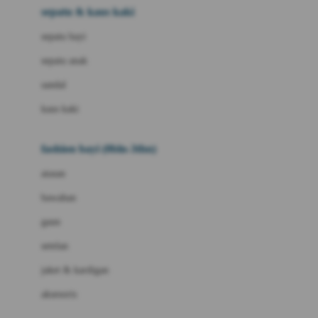
Beauty Barn
sepatu & kaus kaki
Bio Oil
sepatu bayi
Biolane
sepatu anak
Bite Fighters
sandal
Bizzi Growin
kaus kaki
Blackmores
fashion bayi (0bln-3thn)
Blooming Marvellous
atasan
Bonnels
bawahan
Bravado
gaun
Bruder
setelan
Brush Baby
jaket & kardigan
Buds Organics
aksesoris
Bugaboo