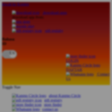
lewati ke Konten
download apps
download app from:
gift registry
Bahasa
ID
LOGIN
DAFTAR
Contact
Us
Toggle Nav
about Kanmo Circle
gift registry
store finder
contact us