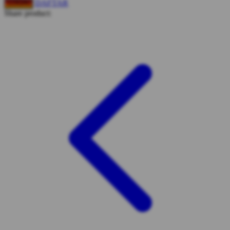
DAFTAR
LOGIN
Squishmallows
Share product:
Starbooks
Stick-O
Stokke
Sudocrem
Sumimo
Sunnylife
Sun-Staches
Swimava
T
Tommee Tippee
Trunki
Tutti Bambini