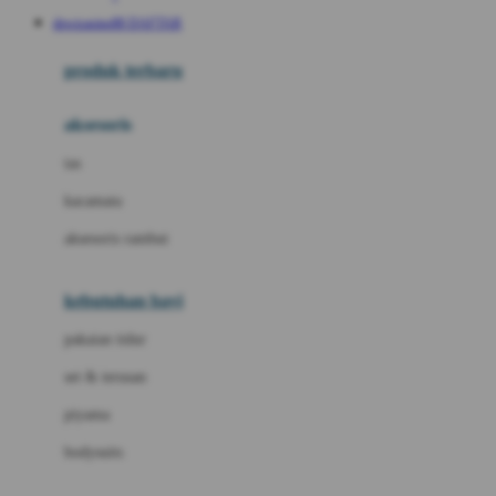
Awan
dewicasino88 DAFTAR
Azetabio
produk terbaru
B
aksesoris
Baabaasheepz
tas
Babiators
kacamata
Baby Dove
aksesoris rambut
Baby Jogger
Baby Rovega
kebutuhan bayi
Babybee
pakaian tidur
Banana Boat
set & terusan
Banz
piyama
Barbie
bodysuits
Beaba