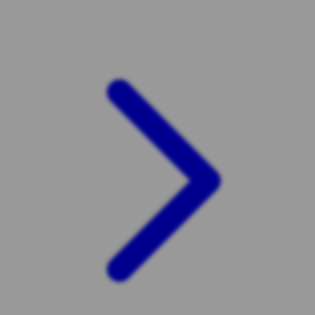
Twistshake
TY Toys
U
V
Veja
Vitaflow
Vtech
W
Waterland
Wellness