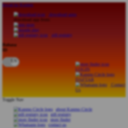
lewati ke Konten
download apps
download app from:
gift registry
Bahasa
ID
LOGIN
DAFTAR
Contact
Us
Toggle Nav
about Kanmo Circle
gift registry
store finder
contact us