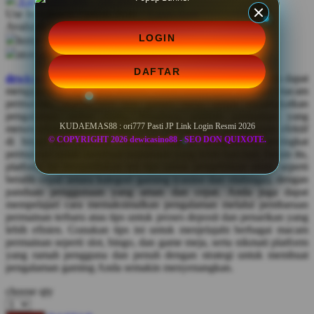
Earn
1.000.000
-
100.000.000
Bonus
Use Installment Options from
.
Laarn more
Q
Available for :
LOGIN
home delivery
QV Baby
store pickup
DAFTAR
dewicasino88
Setelah Anda mendaftar sebagai anggota, Anda dapat
R
menggunakan tips yang tersedia untuk menavigasi berbagai macam
permainan, seperti slot dan games meja, untuk meningkatkan
Real Shades
pengalaman online Anda. Misalnya, pilihlah permainan yang
KUDAEMAS88 : ori777 Pasti JP Link Login Resmi 2026
menawarkan poin tinggi atau coba strategi untuk penggunaan efektif
Red Castle
© COPYRIGHT 2026 dewicasino88 - SEO DON QUIXOTE.
di bingo dan taruhan olahraga, seperti menganalisis peringkat
permainan untuk membuat keputusan yang lebih hati-hati. Selain itu,
Ribbon Madness
platform ini menyediakan ten tips untuk pengelolaan akun, seperti
beralih cepat antara kategori gaming (casino dan olahraga), dengan
S
panduan penggunaan yang aman dan cepat. Anda juga dapat
mempelajari cara memaksimalkan pengalaman melalui pembaruan
Sebamed
permainan terbaru atau tips untuk proses deposit dan penarikan yang
lebih efisien. Gunakan tips ini untuk menjelajahi berbagai macam
Silver Cross
permainan seperti slot, bingo, dan game meja, serta nikmati platform
yang ramah pengguna dan penuh dengan strategi untuk membuat
Simply Idea
pengalaman gaming Anda semakin menyenangkan.
Skip Hop
choose qty
Spectra