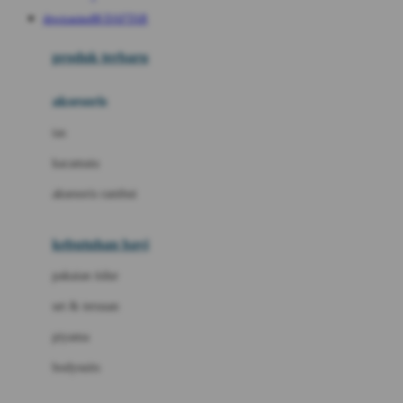
Awan
dewicasino88 DAFTAR
Azetabio
produk terbaru
B
aksesoris
Baabaasheepz
tas
Babiators
kacamata
Baby Dove
aksesoris rambut
Baby Jogger
Baby Rovega
kebutuhan bayi
Babybee
pakaian tidur
Banana Boat
set & terusan
Banz
piyama
Barbie
bodysuits
Beaba