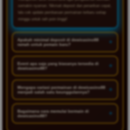
semakin nyaman. Nikmati deposit dan penarikan cepat,
lalu cek update pembaruan permainan terbaru setiap
minggu untuk raih poin tinggi!
Apakah minimal deposit di dewicasino88
+
ramah untuk pemain baru?
Platform ini menyediakan beragam pilihan permainan
online untuk Anda nikmati, mulai dari digital slots dan
Event apa saja yang biasanya tersedia di
+
dewicasino88?
bingo hingga table games dan sports-related gaming.
Sebagai contoh, selain mengakses beragam pilihan
Setelah mendaftar, anggota dapat menggunakan tips
game yang tersedia, Anda juga dapat mempelajari
untuk menavigasi berbagai permainan kasino, slot,
Mengapa variasi permainan di dewicasino88
strategize untuk meningkatkan peluang bermain seperti
+
menjadi salah satu keunggulannya?
bingo, dan taruhan olahraga di platform ini. Misalnya,
menganalisis peringkat permainan untuk membuat
para pemain bisa memilih permainan yang memiliki poin
keputusan lebih hati-hati dalam taruhan olahraga. Cara
Platform ini memungkinkan kamu untuk menjelajahi
tinggi atau strategi seperti menganalisis peringkat
ini dapat membantu Anda lebih menikmati pengalaman
berbagai macam permainan online, seperti slot, bingo,
Bagaimana cara memulai bermain di
permainan dalam kategori olahraga untuk membuat
+
berpartisipasi dalam berbagai macam event olahraga.
dewicasino88?
dan berbagai jenis permainan meja. Misalnya, kamu
keputusan yang lebih hati-hati. Selain itu, pengguna
Selain itu, platform ini menawarkan tips untuk
bisa mencoba slot dengan hadiah-hadiah menarik atau
dapat mengakses tips tentang cara mendaftar gratis
Setelah daftar akun selesai, kamu bisa menggunakan
manajemen akun yang efektif, seperti beralih dengan
menantang dirimu dalam game bingo dengan strategi