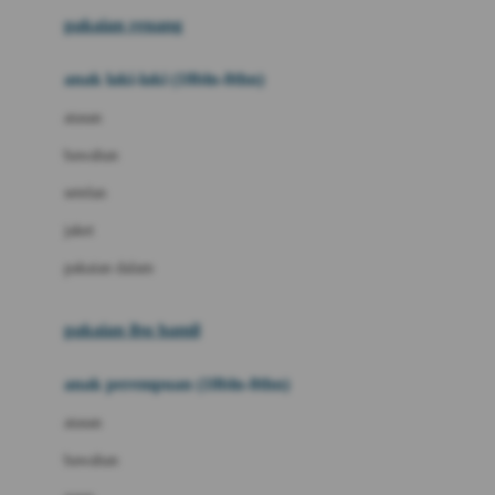
Buggygear
pakaian renang
Bumkins
anak laki-laki (18bln-8thn)
C
atasan
Cetaphil
bawahan
Chicco
setelan
Childlife
jaket
Clevamama
pakaian dalam
Cocolatte
Cottonseeds
pakaian ibu hamil
Cozy N Safe
anak perempuan (18bln-8thn)
Crane
atasan
Cybex
bawahan
D