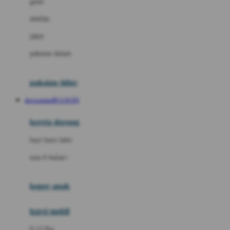
gaun
Dae Organics
setelan
Docare
jaket
Doona
pakaian dalam
Down To Earth
Drew
pakaian tidur
Dr. Brown's
dewicasino88 LOGIN
E
kereta dorong
ELC
bayi baru lahir
Ergobaby
usia 6 bulan+
Expert Care
koper anak
Ezyroller
kursi mobil
F
0-13 Kg