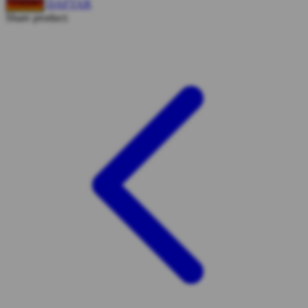
DAFTAR
LOGIN
Squishmallows
Share product:
Starbooks
Stick-O
Stokke
Sudocrem
Sumimo
Sunnylife
Sun-Staches
Swimava
T
Tommee Tippee
Trunki
Tutti Bambini