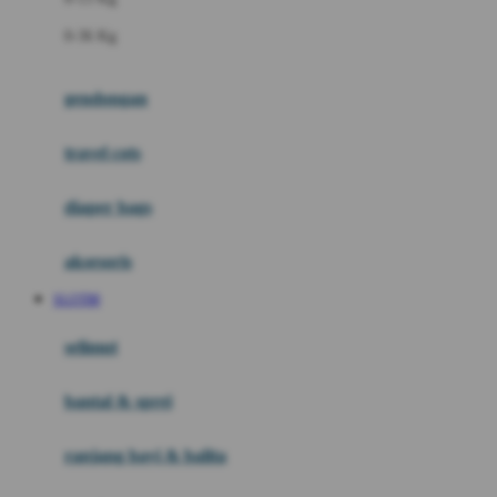
Felt So Sweet
0-36 Kg
Fisher Price
Flipper
gendongan
Friends Of Sally
travel cots
G
diaper bags
Gb
Geko
aksesoris
Graco
SLOT88
Gund
selimut
H
bantal & sprei
Habbie
Haenim
ranjang bayi & balita
Happy Horse