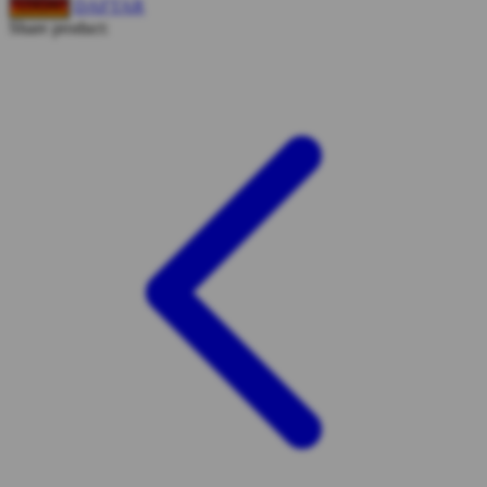
DAFTAR
LOGIN
Squishmallows
Share product:
Starbooks
Stick-O
Stokke
Sudocrem
Sumimo
Sunnylife
Sun-Staches
Swimava
T
Tommee Tippee
Trunki
Tutti Bambini