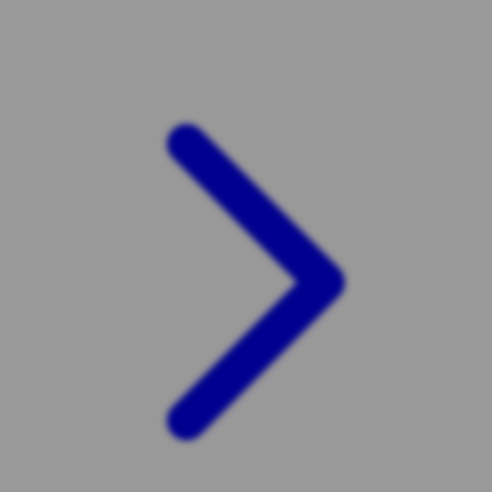
Twistshake
TY Toys
U
V
Veja
Vitaflow
Vtech
W
Waterland
Wellness