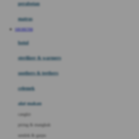
perabotan
Happy Tummy
Hauck
matras
Havaianas
SBOBET88
Hegen
botol
Hot Wheels
sterilizer & warmers
Hybrid
soothers & teethers
I
Inlacta DHA
celemek
Interlac
alat makan
Ivenet
cangkir
J
piring & mangkuk
Jack N Jill
sendok & garpu