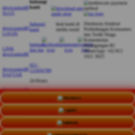
Perlindungan Konsumen
kami
media sosial
LOGIN
dan Tertib Niaga
Kementerian
bantuan
Perdagangan RI
LINK
dan faq
WhatsApp: +62 812
dewicasino88
1021 3625
021-
dewicasino88
123456789
DAFTAR
24 Hours
dewicasino88
LINK
DAFTAR
dewicasino88
PROMO
dewicasino88
TOGEL
LOGIN
SITUS
DAFTAR
dewicasino88