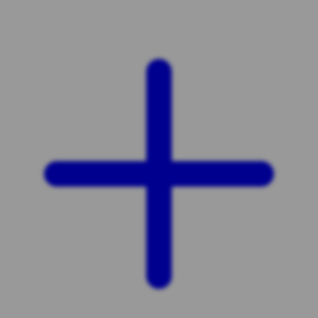
X
Xootz
Y
Yamatoya
Z
Zaxy
Zoggs
0-9
4Moms
59S